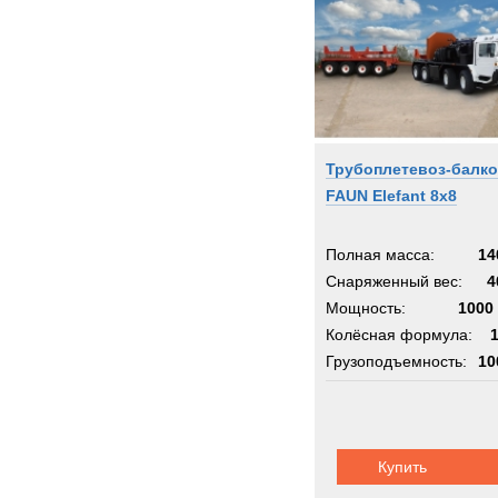
Grove
HOW
Haggl
Ham
Hamm
Трубоплетевоз-балк
Harle
FAUN Elefant 8x8
Harri
Haula
Полная масса:
14
Haulo
Снаряженный вес:
4
Hiab
Мощность:
1000 
Hitach
Колёсная формула:
Holm
Грузоподъемность:
10
Hutch
Шасси:
фаун
Hydr
Hyster
Купить
Hyund