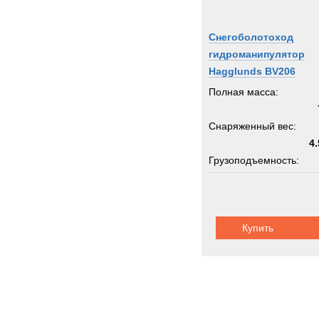
Снегоболотоход
гидроманипулятор
Hagglunds BV206
Полная масса:
Снаряженный вес:
4.
Грузоподъемность:
кран 0
Пассажировместимость:
Купить
Шасси:
плаваю