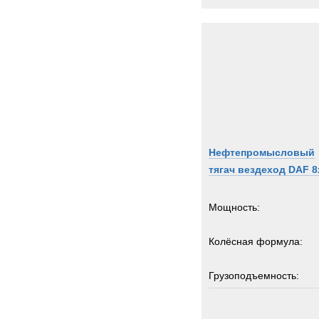
IDRO
INVE
Inger
Iveco
JCB
JEEP
Jagua
John-
Нефтепромысловый
Jones
тягач вездеход DAF 8
Jonya
KH-Ki
Мощность:
KRE
Kalma
Колёсная формула:
Karch
Kassb
Грузоподъемность:
Kenwo
24
Нагрузка на ССУ:
King