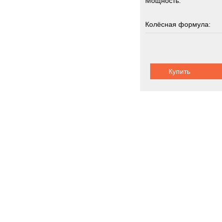
Мощность:
Ziegle
Zooml
Колёсная формула:
Zwieh
Грузоподъемность:
ГАЗ
3
Кама
Купить
Шасси:
шарнир
Кург
МАЗ
Титан
Тонар
Урал
Автоцистерн