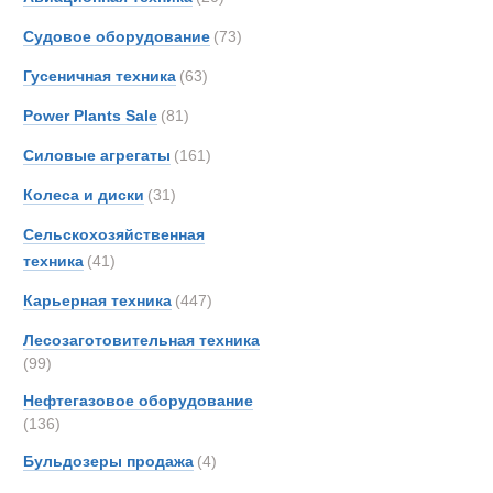
Тягачи седе
Berto
Судовое оборудование
(73)
Boss
Гусеничная техника
(63)
Bough
Brock
Power Plants Sale
(81)
Bronc
Силовые агрегаты
(161)
Brosh
Колеса и диски
(31)
Buche
Bukh
Сельскохозяйственная
Bunc
техника
(41)
CATE
Карьерная техника
(447)
Carco
Лесозаготовительная техника
Casag
(99)
Case
Нефтегазовое оборудование
Condi
(136)
Conti
Полуприцеп
Бульдозеры продажа
(4)
Crane
Cumm