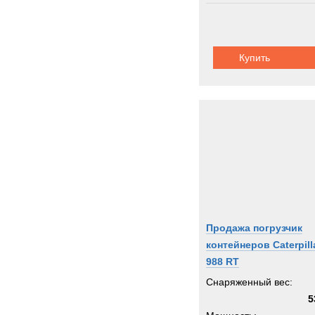
Thomp
Toyot
Trail
Купить
Trepe
UBR
UHL
Unim
Uniro
Valme
Volvo
Warts
Werne
Продажа погрузчик
Winge
контейнеров Caterpill
Wirth
988 RT
XCM
Снаряженный вес:
Zagro
5
Zeppe