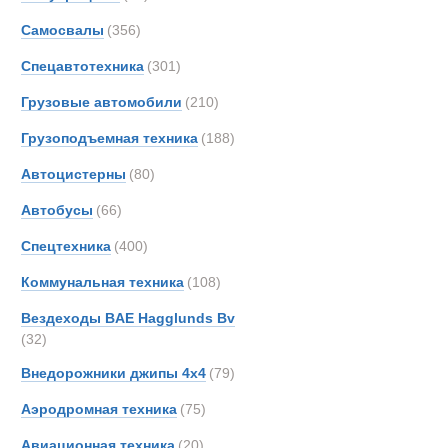
Все
Самосвалы
(356)
Автопоезда
AM-Ge
Ahlm
Спецавтотехника
(301)
Alfon
Грузовые автомобили
(210)
Alvis
Грузоподъемная техника
(188)
Arbau
Ashok
Автоцистерны
(80)
Astra
Автобусы
(66)
Aurep
Спецтехника
(400)
Aveli
BAE
Коммунальная техника
(108)
BELL
Вездеходы BAE Hagglunds Bv
BMW
(32)
Beco
Внедорожники джипы 4х4
(79)
Bedfo
Аэродромная техника
(75)
Belsh
Benfo
Авиационная техника
(20)