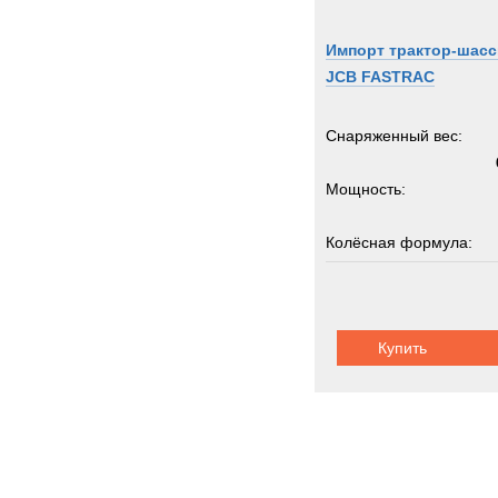
ROS
Rapie
Импорт трактор-шасс
Renau
JCB FASTRAC
Rocki
Rolba
Снаряженный вес:
Rope
Мощность:
Rotax
Rotzl
Колёсная формула:
SAN
SAU
Грузоподъемность:
Sandv
Scam
Купить
Scani
Schmi
Schmi
Seddo
Sedidr