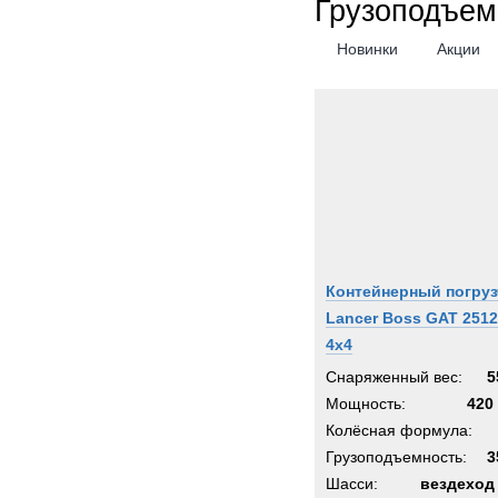
Грузоподъем
Senn
Новинки
Акции
Shac
Siem
Sisu
Stand
Starfl
Stein
Still
Supac
Контейнерный погруз
Syke
Lancer Boss GAT 2512
Syst
4x4
TATR
Снаряженный вес:
5
TCM-
Мощность:
420 
TER
Колёсная формула:
Terbe
Грузоподъемность:
3
Theur
Шасси:
вездеход