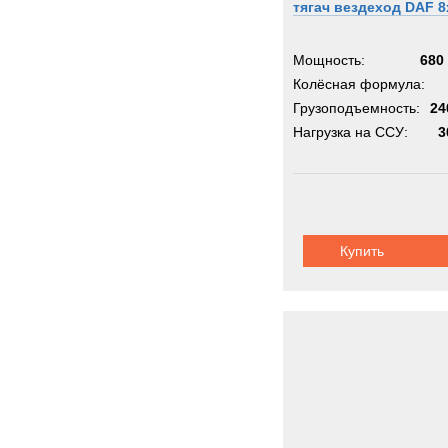
тягач вездеход DAF 8
Metal
Milita
Мощность:
680 
Moffe
Колёсная формула:
Грузоподъемность:
Moro
24
Нагрузка на ССУ:
3
Nicol
OK
OMA
OSH
PAUS
Купить
PTH
PUC
Pacto
Perki
Pless
Polari
Prino