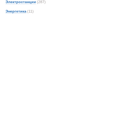
Электростанции
(287)
DAF
Энергетика
(11)
DOO
Danth
De An
Detroi
Deutz
Devel
Doll
Dougl
EDE
EKAL
EM Dri
EUR
Effer
Самосвалы
Entwi
Epiro