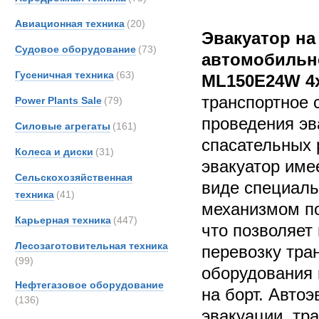
Авиационная техника
(20)
Эвакуатор на
Судовое оборудование
(73)
автомобильн
Гусеничная техника
(63)
ML150E24W 4
транспортное 
Power Plants Sale
(79)
проведения эв
Силовые агрегаты
(161)
спасательных 
Колеса и диски
(31)
эвакуатор име
Сельскохозяйственная
виде специал
техника
(41)
механизмом по
Карьерная техника
(447)
что позволяет
Лесозаготовительная техника
перевозку тра
(99)
оборудования 
Нефтегазовое оборудование
на борт. Авто
(136)
эвакуации, тр