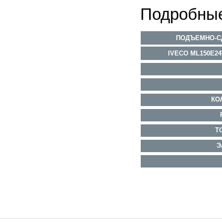
Подробные
ПОДЪЕМНО-С
IVECO ML150E2
КО
Т
Э