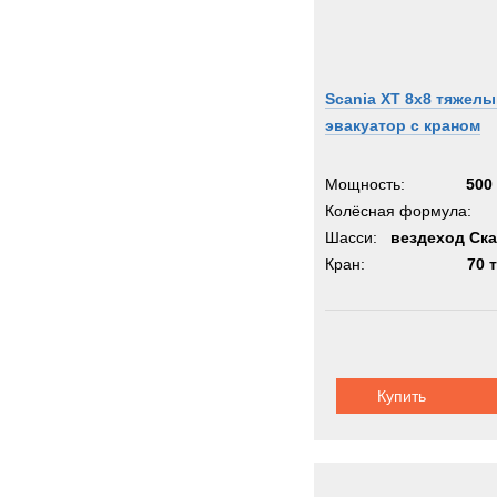
Scania XT 8x8 тяжел
эвакуатор с краном
Мощность:
500 
Колёсная формула:
Шасси:
вездеход Ск
Кран:
70 
Купить