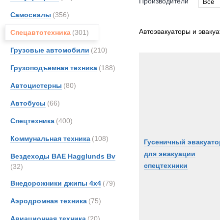
Производители
Все
Самосвалы
(356)
Все
Astra
Автоэвакуаторы и эваку
Спецавтотехника
(301)
Bedfo
Грузовые автомобили
(210)
CATE
Грузоподъемная техника
(188)
Case
DAF
Автоцистерны
(80)
EKAL
Автобусы
(66)
FAUN
Спецтехника
(400)
Grove
Haggl
Коммунальная техника
(108)
Гусеничный эвакуато
Iveco
для эвакуации
Вездеходы BAE Hagglunds Bv
Land-
спецтехники
(32)
Liebhe
Внедорожники джипы 4х4
(79)
MAN
Аэродромная техника
(75)
Merce
OMA
Авиационная техника
(20)