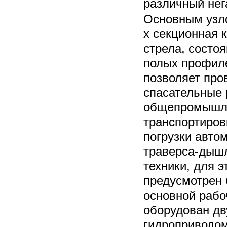
различный нег
Основным узл
х секционная 
стрела, состо
полых профиле
позволяет про
спасательные 
общепромышле
транспортиров
погрузки авто
траверса-дышл
техники, для 
предусмотрен 
основной рабо
оборудован дв
гидроприводом