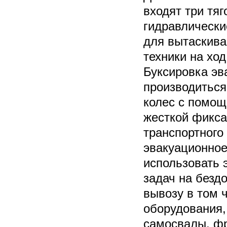
входят три тя
гидравлически
для вытаскива
техники на ход
Буксировка эв
производитьс
колес с помощ
жесткой фикса
транспортного
эвакуационное
использовать 
задач на безд
вывозу в том 
оборудования,
самосвалы, фр