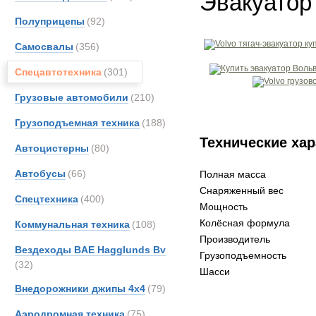
Эвакуатор 
Полуприцепы
(92)
Самосвалы
(356)
Спецавтотехника
(301)
Грузовые автомобили
(210)
Грузоподъемная техника
(188)
Технические хар
Автоцистерны
(80)
Автобусы
(66)
Полная масса
Снаряженный вес
Спецтехника
(400)
Мощность
Колёсная формула
Коммунальная техника
(108)
Производитель
Вездеходы BAE Hagglunds Bv
Грузоподъемность
(32)
Шасси
Внедорожники джипы 4х4
(79)
Аэродромная техника
(75)