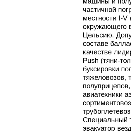
машины и пол
частичной пог
местности I-V
окружающего в
Цельсию. Допу
составе балла
качестве лиди
Push (тяни-тол
буксировки по
тяжеловозов, 
полуприцепов,
авиатехники а
сортиментовоз
трубоплетевоз
Специальный 
эвакуатор-вез