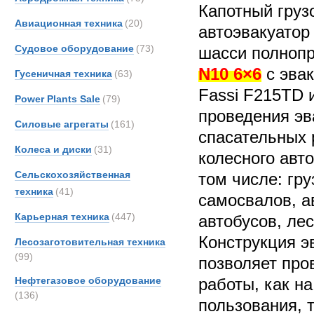
Капотный груз
Авиационная техника
(20)
автоэвакуатор
Судовое оборудование
(73)
шасси полнопр
N10 6×6
с эва
Гусеничная техника
(63)
Fassi F215TD 
Power Plants Sale
(79)
проведения эв
Силовые агрегаты
(161)
спасательных 
Колеса и диски
(31)
колесного авт
Сельскохозяйственная
том числе: гр
техника
(41)
самосвалов, а
Карьерная техника
(447)
автобусов, ле
Конструкция э
Лесозаготовительная техника
(99)
позволяет про
Нефтегазовое оборудование
работы, как н
(136)
пользования, т