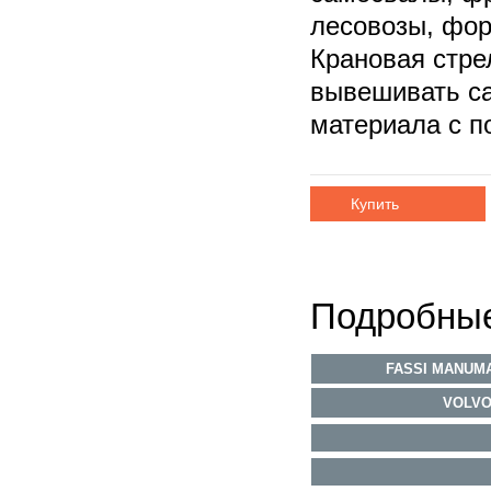
лесовозы, фор
Крановая стре
вывешивать с
материала с 
Купить
Подробные
FASSI MANUM
VOLVO