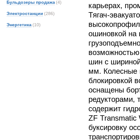
Бульдозеры продажа
(4)
карьерах, пр
Тягач-эвакуат
Электростанции
(286)
высокопрофил
Энергетика
(10)
ошиновкой на 
грузоподъемно
возможностью
шин с шириной
мм. Колесные 
блокировкой 
оснащены бор
редукторами, 
содержит гидр
ZF Transmatic
буксировку ос
транспортиров