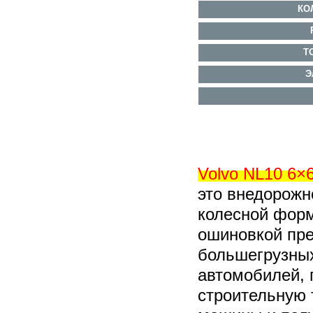
КО
Т
Э
Volvo NL10 6×
это
внедорожно
колесной форм
ошиновкой пре
большегрузных
автомобилей, 
строительную 