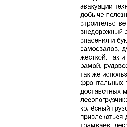
эвакуации тех
добыче полез
строительстве
внедорожный э
спасения и бу
самосвалов, д
жесткой, так 
рамой, рудово
так же исполь
фронтальных п
доставочных м
лесопогрузчик
колёсный груз
привлекаться д
трамваев, лес