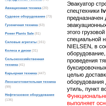
Эвакуатор стр
Авиационная техника
(20)
спецтехники
I
Судовое оборудование
(73)
предназначен 
эвакуационных
Гусеничная техника
(63)
этого грузово
Power Plants Sale
(81)
специальной н
Силовые агрегаты
(161)
NIELSEN, в со
Колеса и диски
(31)
оборудование,
Сельскохозяйственная
проведения тя
техника
(41)
буксировочных
Карьерная техника
(447)
целью доставк
оборудования 
Лесозаготовительная техника
(99)
утиль, пункт в
Нефтегазовое оборудование
Функционально
(136)
выполняет осн