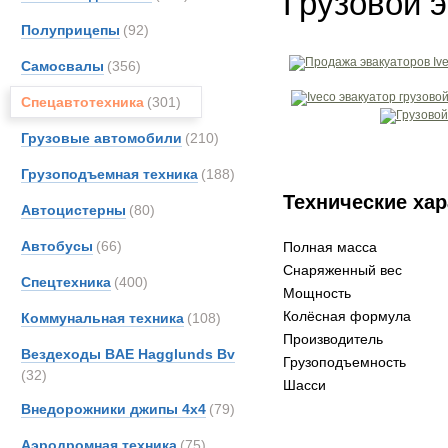
Грузовой э
Полуприцепы
(92)
Самосвалы
(356)
Спецавтотехника
(301)
Грузовые автомобили
(210)
Грузоподъемная техника
(188)
Технические хар
Автоцистерны
(80)
Автобусы
(66)
Полная масса
Снаряженный вес
Спецтехника
(400)
Мощность
Колёсная формула
Коммунальная техника
(108)
Производитель
Вездеходы BAE Hagglunds Bv
Грузоподъемность
(32)
Шасси
Внедорожники джипы 4х4
(79)
Аэродромная техника
(75)