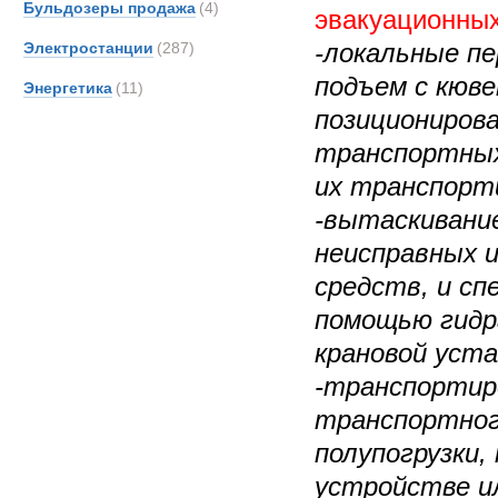
Бульдозеры продажа
(4)
эвакуационных
-локальные п
Электростанции
(287)
подъем с кюве
Энергетика
(11)
позициониров
транспортных
их транспорт
-вытаскивание
неисправных 
средств, и сп
помощью гидр
крановой уста
-транспортир
транспортног
полупогрузки
устройстве и