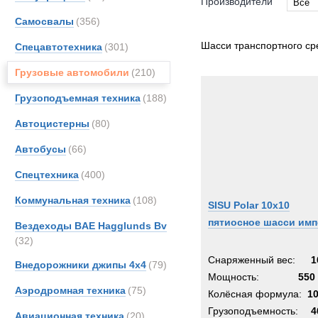
Производители
Все
Самосвалы
(356)
Все
Alvis
Шасси транспортного ср
Спецавтотехника
(301)
Astra
Грузовые автомобили
(210)
BAE
Грузоподъемная техника
(188)
Bedfo
Bough
Автоцистерны
(80)
DAF
Автобусы
(66)
FAUN
Спецтехника
(400)
Fode
Grove
Коммунальная техника
(108)
SISU Polar 10x10
Iveco
пятиосное шасси имп
Вездеходы BAE Hagglunds Bv
JCB
(32)
Kenwo
Снаряженный вес:
1
Внедорожники джипы 4х4
(79)
MAN
Мощность:
550 
Аэродромная техника
(75)
MOW
Колёсная формула:
1
Merce
Грузоподъемность:
4
Авиационная техника
(20)