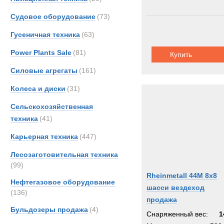
OSH
Судовое оборудование
(73)
PUC
Гусеничная техника
(63)
Renau
Scani
Power Plants Sale
(81)
Купить
Sisu
Силовые агрегаты
(161)
TER
Колеса и диски
(31)
Unim
Volvo
Сельскохозяйственная
Кама
техника
(41)
МАЗ
Карьерная техника
(447)
Лесозаготовительная техника
(99)
Rheinmetall 44M 8x8
Нефтегазовое оборудование
шасси вездеход
(136)
продажа
Бульдозеры продажа
(4)
Снаряженный вес:
1