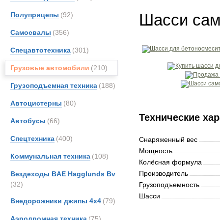
Полуприцепы
(92)
Шасси сам
Самосвалы
(356)
Спецавтотехника
(301)
Грузовые автомобили
(210)
Грузоподъемная техника
(188)
Автоцистерны
(80)
Технические хар
Автобусы
(66)
Спецтехника
(400)
Снаряженный вес
Мощность
Коммунальная техника
(108)
Колёсная формула
Производитель
Вездеходы BAE Hagglunds Bv
(32)
Грузоподъемность
Шасси
Внедорожники джипы 4х4
(79)
Аэродромная техника
(75)