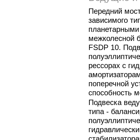
Передний мост
зависимого ти
планетарными
межколесной б
FSDP 10. Подв
полуэллиптич
рессорах с ги
амортизаторам
поперечной ус
способность мо
Подвеска веду
типа - баланс
полуэллиптиче
гидравлически
стабилизатора