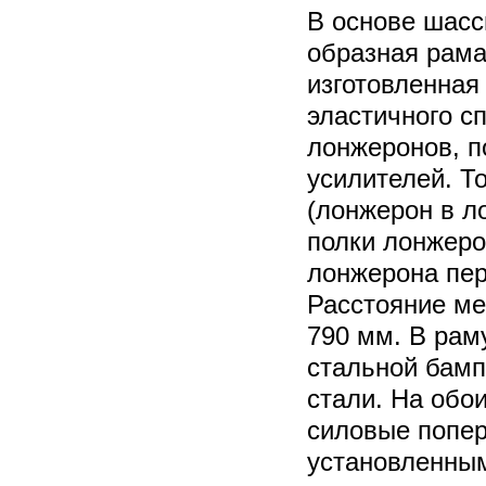
В основе шасс
образная рама
изготовленная
эластичного с
лонжеронов, п
усилителей. Т
(лонжерон в л
полки лонжеро
лонжерона пер
Расстояние м
790 мм. В рам
стальной бамп
стали. На обо
силовые попер
установленны