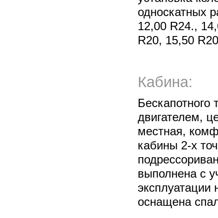
односкатных р
12,00 R24., 14,
R20, 15,50 R20
Кабина:
Бескапотного 
двигателем, ц
местная, комф
кабины 2-х то
подрессориван
выполнена с у
эксплуатации 
оснащена спа