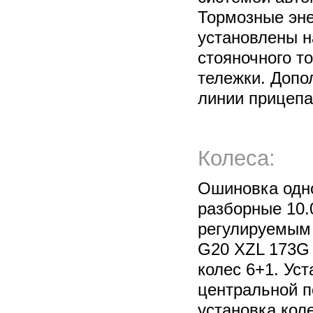
Тормозные эн
установлены н
стояночного т
тележки. Допо
линии прицепа
Колеса:
Ошиновка одно
разборные 10.
регулируемым 
G20 XZL 173G 
колес 6+1. Ус
центральной п
установка кол