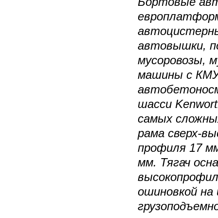
Бортовые авт
европлатформ
автоцистерны
автовышки, п
мусоровозы, 
машины с КМУ,
автобетоносм
шасси Kenwort
самых сложны
рама сверх-вы
профиля 17 м
мм. Тягач ос
высокопрофил
ошиновкой на
грузоподъемно