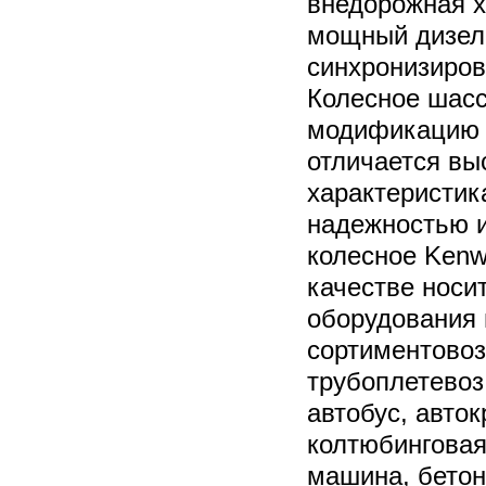
внедорожная х
мощный дизел
синхронизиро
Колесное шасс
модификацию 
отличается вы
характеристи
надежностью 
колесное Kenw
качестве носи
оборудования 
сортиментовоз
трубоплетевоз
автобус, авто
колтюбинговая
машина, бетон