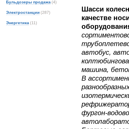
Бульдозеры продажа
(4)
Шасси колесн
Электростанции
(287)
качестве нос
Энергетика
(11)
оборудования
сортиментовоз
трубоплетево
автобус, авт
колтюбингова
машина, бето
В ассортимен
разнообразных
изотермически
рефрижератор
фургон-водов
автолаборато