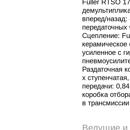
Fuller RTSO 17
демультиплика
вперед/назад: 
передаточных ч
Сцепление: Ful
керамическое 
усиленное с г
пневмоусилите
Раздаточная к
х ступенчатая,
передачи: 0,84
коробка отбо
в трансмиссии
Ведущие и