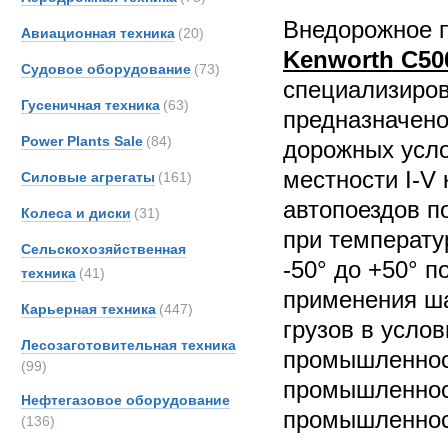
Внедорожное 
Авиационная техника
(20)
Kenworth C50
Судовое оборудование
(73)
специализиро
Гусеничная техника
(63)
предназначено
Power Plants Sale
(84)
дорожных усло
местности I-V 
Силовые агрегаты
(161)
автопоездов п
Колеса и диски
(31)
при температу
Сельскохозяйственная
-50° до +50° 
техника
(41)
применения ша
Карьерная техника
(447)
грузов в усло
Лесозаготовительная техника
промышленнос
(99)
промышленнос
Нефтегазовое оборудование
промышленност
(136)