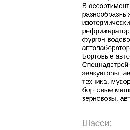
В ассортимент
разнообразных
изотермически
рефрижератор
фургон-водово
автолаборатор
Бортовые авт
Спецнадстройк
эвакуаторы, а
техника, мусо
бортовые маш
зерновозы, ав
Шасси: