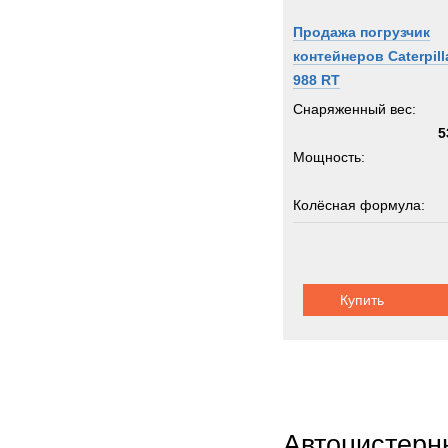
Senn
Продажа погрузчик
Shac
контейнеров Caterpill
Siem
988 RT
Sisu
Снаряженный вес:
Stand
5
Мощность:
Starfl
Stein
Колёсная формула:
Still
Supac
Грузоподъемность:
Syke
3
Syst
Купить
Шасси:
шарнир
TATR
TCM-
TER
Terbe
Theur
Автоцистерн