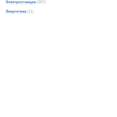
Электростанции
(287)
DAF
Энергетика
(11)
DOO
Danth
De An
Detroi
Deutz
Devel
Doll
Dougl
EDE
EKAL
EM Dri
EUR
Effer
Самосвалы
Entwi
Epiro