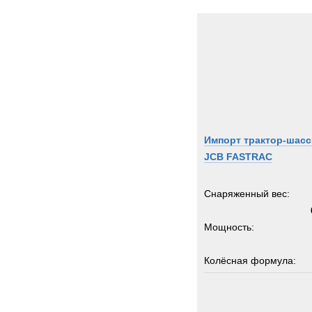
Kinsh
Kogel
Koma
Kroll
Kronp
Land-
Lemm
Импорт трактор-шасс
Liebhe
JCB FASTRAC
MAC
MAN
Снаряженный вес:
MCE
MICH
Мощность:
MOW
MTU
Колёсная формула:
Manit
Marsh
Грузоподъемность:
Merce