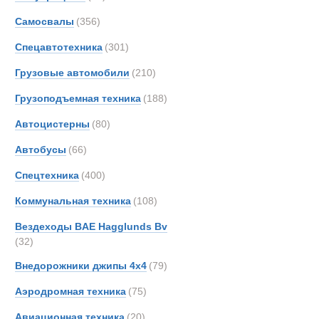
Все
Самосвалы
(356)
Автопоезда
AM-Ge
Ahlm
Спецавтотехника
(301)
Alfon
Грузовые автомобили
(210)
Alvis
Грузоподъемная техника
(188)
Arbau
Ashok
Автоцистерны
(80)
Astra
Автобусы
(66)
Aurep
Спецтехника
(400)
Aveli
BAE
Коммунальная техника
(108)
BELL
Вездеходы BAE Hagglunds Bv
BMW
(32)
Beco
Внедорожники джипы 4х4
(79)
Bedfo
Аэродромная техника
(75)
Belsh
Benfo
Авиационная техника
(20)