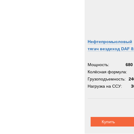
IDRO
INVE
Inger
Iveco
JCB
Нефтепромысловый
JEEP
тягач вездеход DAF 8
Jagua
John-
Мощность:
680 
Jones
Колёсная формула:
Jonya
Грузоподъемность:
24
KH-Ki
Нагрузка на ССУ:
3
KRE
Kalma
Karch
Kassb
Купить
Kenwo
King