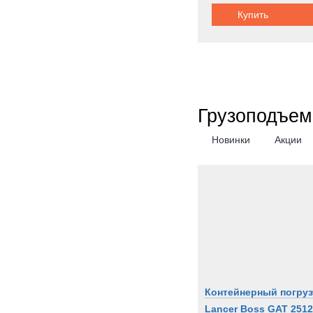
Купить
Metal
Milita
Moffe
Moro
Nicol
Грузоподъем
OK
OMA
Новинки
Акции
OSH
PAUS
PTH
PUC
Pacto
Perki
Pless
Polari
Контейнерный погруз
Prino
Lancer Boss GAT 2512