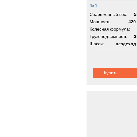
ROS
4x4
Rapie
Снаряженный вес:
5
Renau
Мощность:
420 
Rocki
Колёсная формула:
Грузоподъемность:
Rolba
3
Шасси:
вездеход
Rope
Rotax
Rotzl
SAN
Купить
SAU
Sandv
Scam
Scani
Schmi
Schmi
Seddo
Sedidr