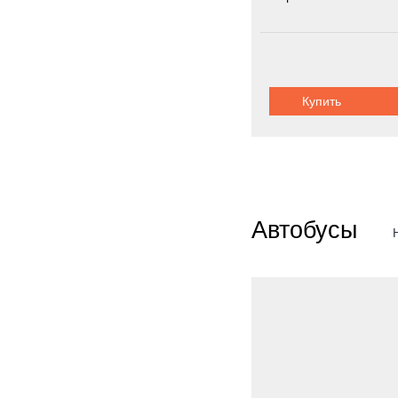
Колёсная формула:
Шасси:
автоп
Купить
Автобусы