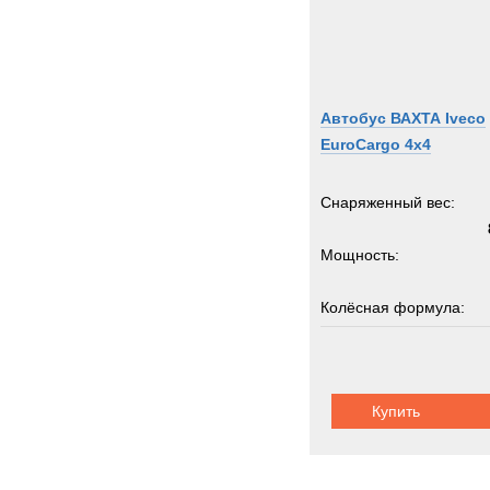
Автобус ВАХТА Iveco
EuroCargo 4x4
Снаряженный вес:
Мощность:
Колёсная формула:
Пассажировместимость:
Купить
Шасси:
ивеко