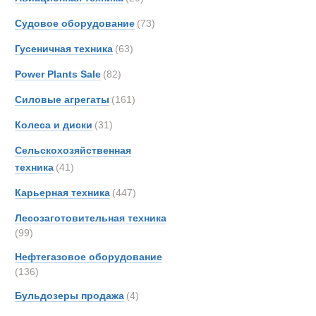
Тягачи седе
Berto
Судовое оборудование
(73)
Boss
Гусеничная техника
(63)
Bough
Brock
Power Plants Sale
(82)
Bronc
Силовые агрегаты
(161)
Brosh
Колеса и диски
(31)
Buche
Bukh
Сельскохозяйственная
Bunc
техника
(41)
CATE
Карьерная техника
(447)
Carco
Лесозаготовительная техника
Casag
(99)
Case
Нефтегазовое оборудование
Condi
(136)
Conti
Полуприцеп
Бульдозеры продажа
(4)
Crane
Cumm