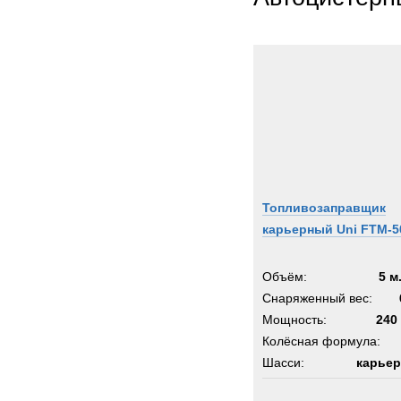
Thomp
Toyot
Trail
Trepe
UBR
UHL
Unim
Uniro
Valme
Топливозаправщик
Volvo
карьерный Uni FTM-5
Warts
Werne
Объём:
5 м
Winge
Снаряженный вес:
Мощность:
Wirth
240 
Колёсная формула:
XCM
Шасси:
карьер
Zagro
Zeppe