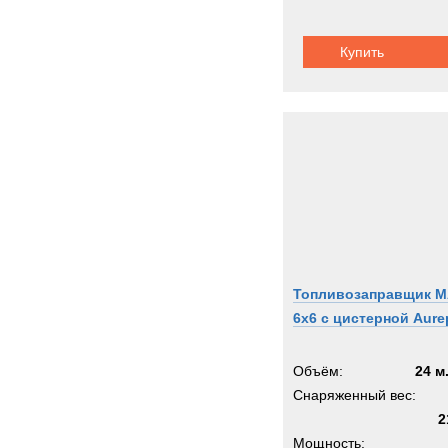
Ziegle
Zooml
Купить
Zwieh
ГАЗ
Кама
Кург
МАЗ
Титан
Тонар
Урал
Топливозаправщик 
6x6 с цистерной Aure
Объём:
24 м
Снаряженный вес:
2
Мощность: