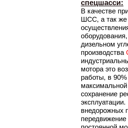
спецшасси:
В качестве пр
ШСС, а так же
осуществления
оборудования,
дизельном угл
производства
C
индустриальны
мотора это во
работы, в 90%
максимальной 
сохранение ре
эксплуатации.
внедорожных п
передвижение 
постоянной мо