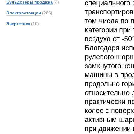
специального 
Бульдозеры продажа
(4)
транспортиров
Электростанции
(286)
том числе по 
Энергетика
(10)
категории при
воздуха от -50
Благодаря исп
рулевого шарн
замкнутого ко
машины в прод
продольно гор
относительно д
практически п
колес с повер
активным шарн
при движении 