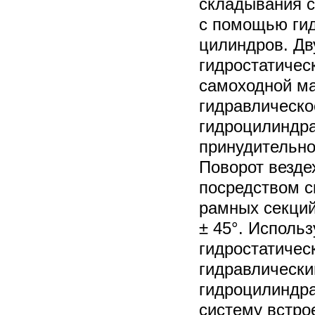
складывания с
с помощью ги
цилиндров. Дв
гидростатичес
самоходной м
гидравлическо
гидроцилиндра
принудительно
Поворот везде
посредством 
рамных секци
± 45°. Исполь
гидростатичес
гидравлическ
гидроцилиндра
систему встро