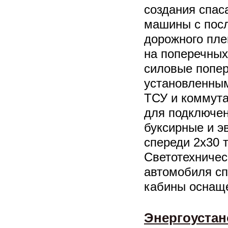
создания спас
машины с пос
дорожного пле
на поперечны
силовые попер
установленны
ТСУ и коммут
для подключен
буксирные и э
спереди 2х30 т
Светотехничес
автомобиля сп
кабины оснащ
Энергоустан