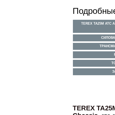
Подробные
TEREX TA25M ATC 
СИЛОВА
ТРАНСМИ
Т
Э
TEREX TA25M 