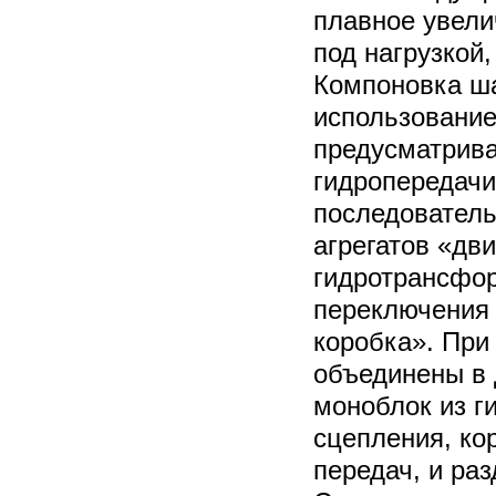
плавное увели
под нагрузкой
Компоновка ша
использование
предусматрива
гидропередачи
последовател
агрегатов «дви
гидротрансфо
переключения 
коробка». При
объединены в 
моноблок из г
сцепления, ко
передач, и раз