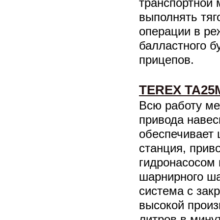
транспортной
выполнять тяг
операции в ре
балластного б
прицепов.
TEREX TA25
Всю работу ме
привода навес
обеспечивает 
станция, прив
гидронасосом
шарнирного ша
система с зак
высокой произ
литров в мину