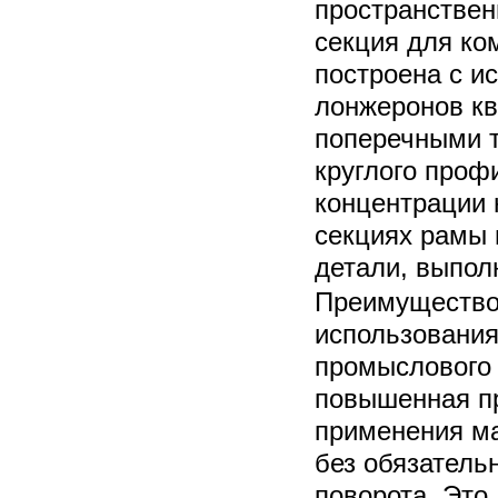
пространствен
секция для ко
построена с и
лонжеронов к
поперечными т
круглого проф
концентрации 
секциях рамы 
детали, выпол
Преимущество
использования
промыслового 
повышенная пр
применения м
без обязатель
поворота. Это