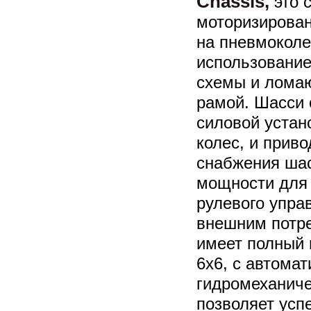
Chassis,
это 
моторизирован
на пневмоколе
использовани
схемы и ломаю
рамой. Шасси
силовой устан
колес, и прив
снабжения шас
мощности для 
рулевого упра
внешним потре
имеет полный 
6х6, с автома
гидромеханиче
позволяет усп