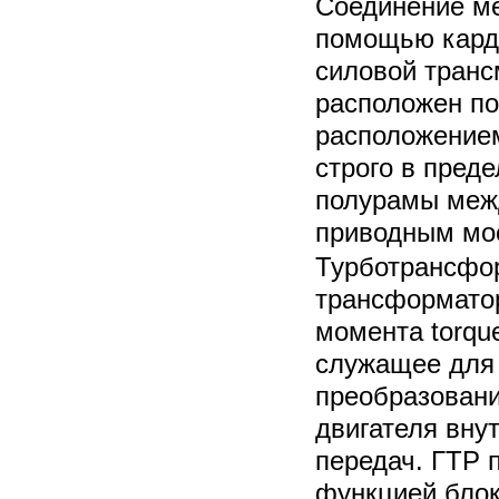
Соединение ме
помощью кард
силовой транс
расположен по
расположением
строго в пред
полурамы меж
приводным мо
Турботрансфо
трансформатор
момента torque
служащее для 
преобразовани
двигателя внут
передач. ГТР 
функцией блок