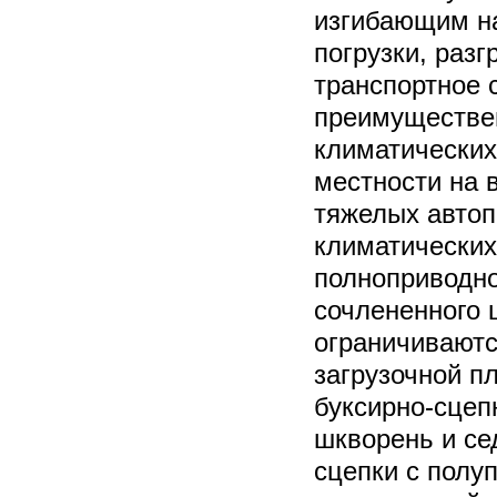
изгибающим на
погрузки, разг
транспортное 
преимуществен
климатических
местности на в
тяжелых автоп
климатических
полноприводно
сочлененного 
ограничиваютс
загрузочной п
буксирно-сцеп
шкворень и се
сцепки с полу