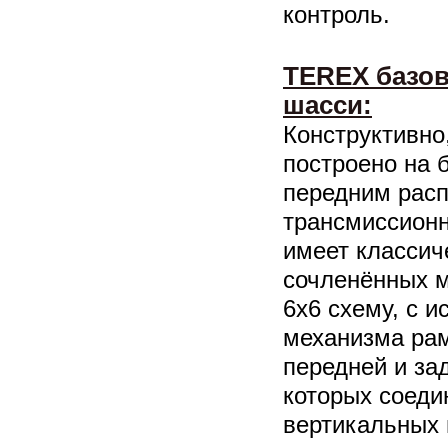
контроль.
TEREX базов
шасси:
Конструктивно
построено на б
передним рас
трансмиссионн
имеет классич
сочленённых 
6х6 схему, с 
механизма рам
передней и за
которых соеди
вертикальных 