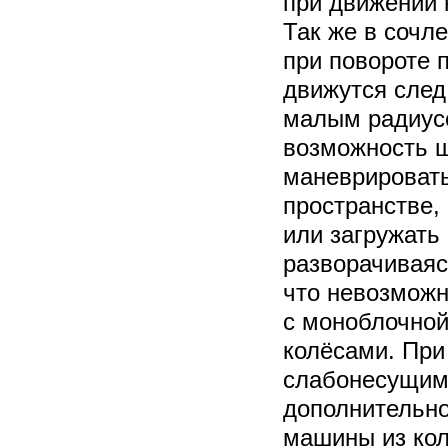
при движении 
Так же в сочл
при повороте 
движутся след 
малым радиус
возможность ш
маневрировать
пространстве,
или загружать
разворачиваясь
что невозмож
с моноблочной
колёсами. При
слабонесущим 
дополнительно
машины из кол