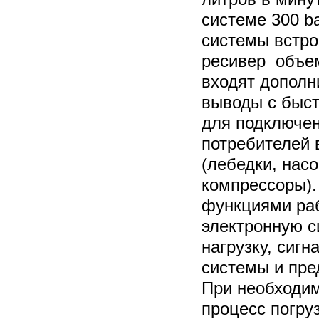
системе 300 b
системы встро
ресивер объем
входят дополн
выводы с быс
для подключе
потребителей 
(лебедки, нас
компрессоры).
функциями ра
электронную с
нагрузку, сигн
системы и пре
При необходим
процесс погруз