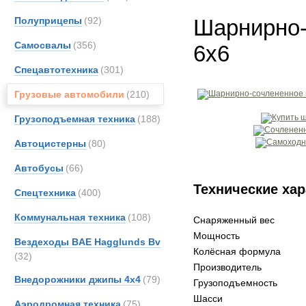
Полуприцепы
(92)
Шарнирно-
Самосвалы
(356)
6x6
Спецавтотехника
(301)
Грузовые автомобили
(210)
Грузоподъемная техника
(188)
Автоцистерны
(80)
Автобусы
(66)
Технические хар
Спецтехника
(400)
Коммунальная техника
(108)
Снаряженный вес
Мощность
Вездеходы BAE Hagglunds Bv
Колёсная формула
(32)
Производитель
Внедорожники джипы 4х4
(79)
Грузоподъемность
Шасси
Аэродромная техника
(75)