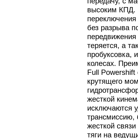
передачу, с м
высоким КПД.
переключения п
без разрыва п
передвижения 
теряется, а та
пробуксовка, 
колесах. Преи
Full Powershif
крутящего мом
гидротрансфор
жесткой кинем
исключаются у
трансмиссию, 
жесткой связи
тяги на ведущ