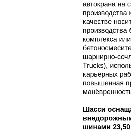
автокрана на 
производства 
качестве носи
производства 
комплекса или
бетоносмесит
шарнирно-сочл
Trucks), испо
карьерных рабо
повышенная п
манёвренность
Шасси оснащ
внедорожным
шинами 23,50