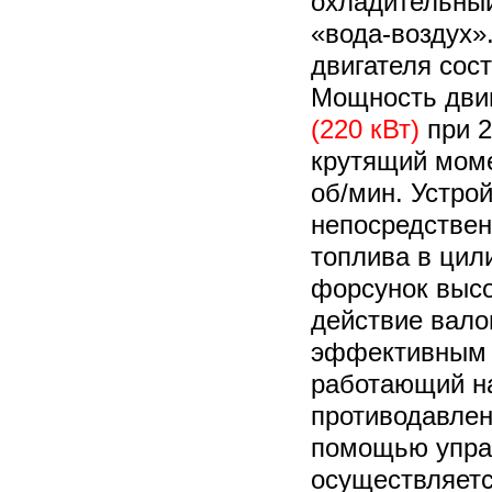
охладительный
«вода-воздух»
двигателя сост
Мощность дви
(220 кВт)
при 2
крутящий моме
об/мин. Устро
непосредствен
топлива в цил
форсунок высо
действие вало
эффективным 
работающий на
противодавлен
помощью упра
осуществляетс