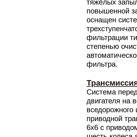
тяжёлых запыл
повышенной за
оснащен систе
трехступенчат
фильтрации ти
степенью очис
автоматическо
фильтра.
Трансмиссия
Система перед
двигателя на 
вседорожного 
приводной тра
6х6 с приводо
шесть колеса