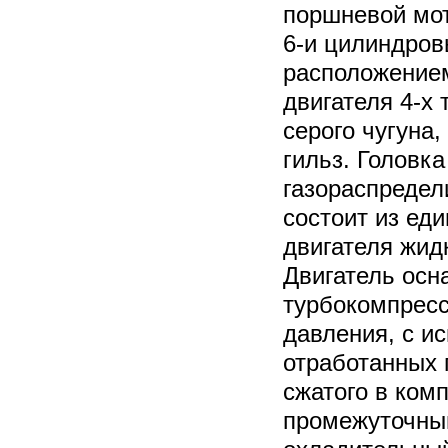
поршневой мот
6-и цилиндров
расположением
двигателя 4-х 
серого чугуна
гильз. Головка
газораспреде
состоит из ед
двигателя жид
Двигатель ос
турбокомпресс
давления, с и
отработанных 
сжатого в ком
промежуточны