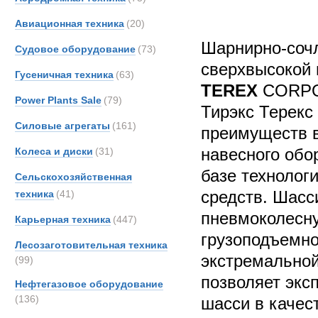
Авиационная техника
(20)
Шарнирно-соч
Судовое оборудование
(73)
сверхвысокой 
Гусеничная техника
(63)
TEREX
CORPO
Power Plants Sale
(79)
Тирэкс Терекс
Силовые агрегаты
(161)
преимуществ в
навесного обо
Колеса и диски
(31)
базе технолог
Сельскохозяйственная
средств. Шасс
техника
(41)
пневмоколесну
Карьерная техника
(447)
грузоподъемно
Лесозаготовительная техника
экстремальной
(99)
позволяет экс
Нефтегазовое оборудование
(136)
шасси в качес