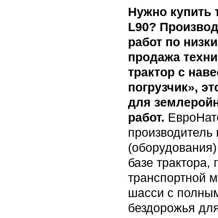
Нужно купить 
L90? Произво
работ по низк
продажа техни
трактор с на
погрузчик», э
для землеройн
работ.
ЕвроНато
производитель 
(оборудования)
базе трактора,
транспортной м
шасси с полным
бездорожья дл