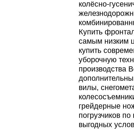
колёсно-гусени
железнодорожн
комбинированны
Купить фронтал
самым низким ц
купить соврем
уборочную техн
производства В
дополнительны
вилы, снегоме
колесосъемники
грейдерные нож
погрузчиков по 
выгодных услов