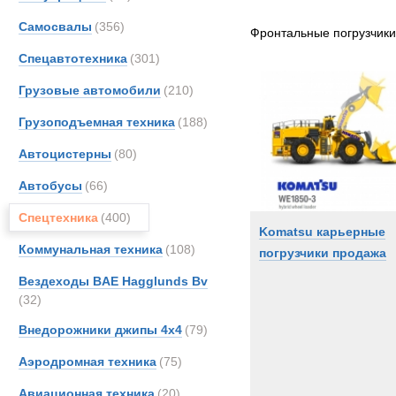
Все
Самосвалы
(356)
Ahlm
Фронтальные погрузчики
CATE
Спецавтотехника
(301)
Case
Грузовые автомобили
(210)
JCB
Грузоподъемная техника
(188)
Koma
Liebhe
Автоцистерны
(80)
TER
Автобусы
(66)
Volvo
Спецтехника
(400)
Komatsu карьерные
Коммунальная техника
(108)
погрузчики продажа
Вездеходы BAE Hagglunds Bv
(32)
Внедорожники джипы 4х4
(79)
Аэродромная техника
(75)
Авиационная техника
(20)