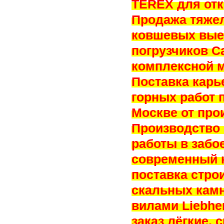
TEREX для отк
Продажа тяжел
ковшевых вые
погрузчиков Ca
комплексной м
Поставка карь
горных работ 
Москве от прои
Производство 
работы в забо
современный 
поставка стро
скальных камн
вилами Liebhe
заказ лёгкие,