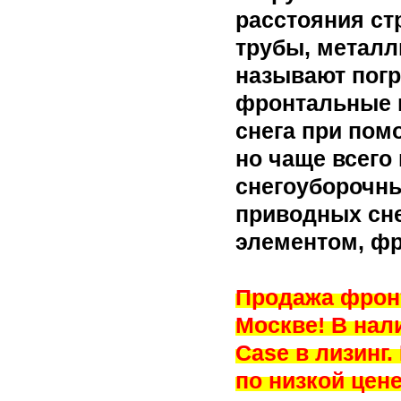
расстояния ст
трубы, металл
называют пог
фронтальные п
снега при пом
но чаще всего
снегоуборочны
приводных сн
элементом, фр
Продажа фронт
Москве! В нал
Case в лизинг
по низкой цен