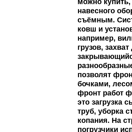
можно купить,
навесного обо
съёмным. Сист
ковш и устано
например, ви
грузов, захва
закрывающийс
разнообразные
позволят фрон
бочками, лесо
фронт работ ф
это загрузка 
труб, уборка 
копания. На 
погрузчики ис