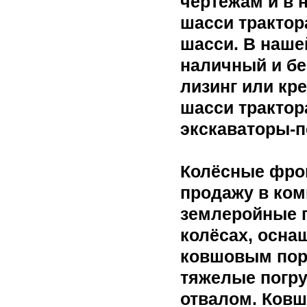
чертежам и в 
шасси трактор
шасси. В наше
наличный и бе
лизинг или кр
шасси тракто
экскаваторы-п
Колёсные фро
продажу в ком
землеройные 
колёсах, осн
ковшовым пор
тяжелые погр
отвалом. Ковш