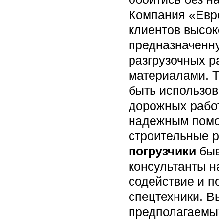
Компания «Евр
клиентов высок
предназначенну
разгрузочных р
материалами. 
быть использов
дорожных рабо
надежным помо
строительные р
погрузчики
быв
консультанты н
содействие и п
спецтехники. В
предполагаемых