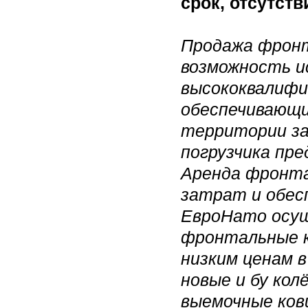
срок, отсутств
Продажа фронт
возможность и
высококвалифи
обеспечивающи
территории за
погрузчика пре
Аренда фронта
затрат и обес
ЕвроНато осущ
фронтальные к
низким ценам в
новые и бу кол
выемочные ков