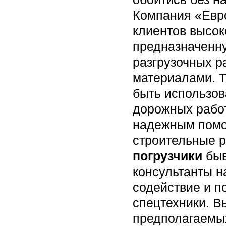
Компания «Евр
клиентов высок
предназначенну
разгрузочных р
материалами. 
быть использов
дорожных рабо
надежным помо
строительные р
погрузчики
быв
консультанты н
содействие и п
спецтехники. В
предполагаемых