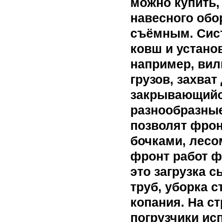
можно купить,
навесного обо
съёмным. Сист
ковш и устано
например, ви
грузов, захва
закрывающийс
разнообразные
позволят фрон
бочками, лесо
фронт работ ф
это загрузка 
труб, уборка 
копания. На 
погрузчики ис