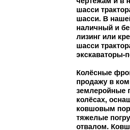
чертежам и в 
шасси трактор
шасси. В наше
наличный и бе
лизинг или кр
шасси тракто
экскаваторы-п
Колёсные фро
продажу в ком
землеройные 
колёсах, осн
ковшовым пор
тяжелые погр
отвалом. Ковш