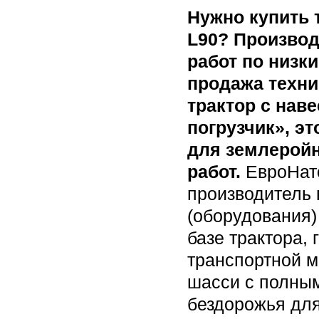
Нужно купить 
L90? Произво
работ по низк
продажа техни
трактор с на
погрузчик», э
для землеройн
работ.
ЕвроНато
производитель 
(оборудования)
базе трактора,
транспортной м
шасси с полным
бездорожья дл