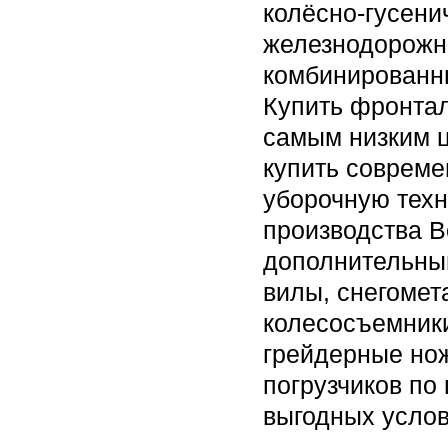
колёсно-гусени
железнодорожн
комбинированны
Купить фронтал
самым низким ц
купить соврем
уборочную техн
производства В
дополнительны
вилы, снегоме
колесосъемники
грейдерные нож
погрузчиков по 
выгодных услов