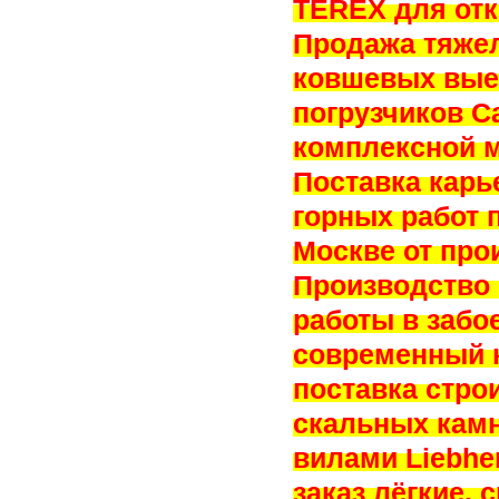
TEREX для отк
Продажа тяжел
ковшевых вые
погрузчиков Ca
комплексной м
Поставка карь
горных работ 
Москве от прои
Производство 
работы в забо
современный 
поставка стро
скальных камн
вилами Liebhe
заказ лёгкие,