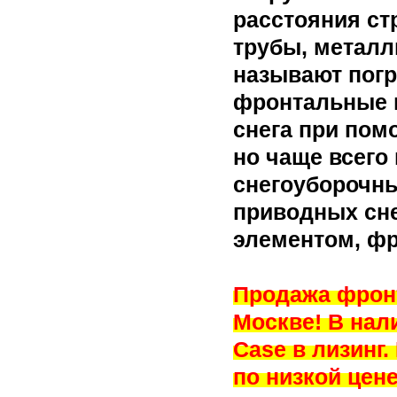
расстояния ст
трубы, металл
называют пог
фронтальные п
снега при пом
но чаще всего
снегоуборочны
приводных сн
элементом, фр
Продажа фронт
Москве! В нал
Case в лизинг
по низкой цен