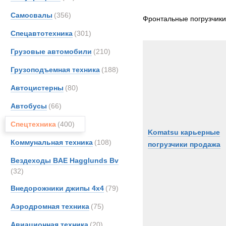
Все
Самосвалы
(356)
Ahlm
Фронтальные погрузчики
CATE
Спецавтотехника
(301)
Case
Грузовые автомобили
(210)
JCB
Грузоподъемная техника
(188)
Koma
Liebhe
Автоцистерны
(80)
TER
Автобусы
(66)
Volvo
Спецтехника
(400)
Komatsu карьерные
Коммунальная техника
(108)
погрузчики продажа
Вездеходы BAE Hagglunds Bv
(32)
Внедорожники джипы 4х4
(79)
Аэродромная техника
(75)
Авиационная техника
(20)