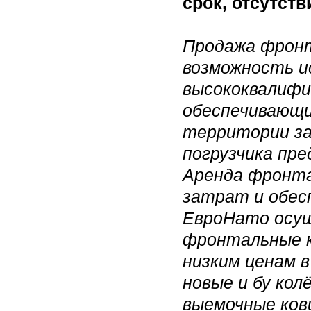
срок, отсутств
Продажа фронт
возможность и
высококвалифи
обеспечивающи
территории за
погрузчика пре
Аренда фронта
затрат и обес
ЕвроНато осущ
фронтальные к
низким ценам в
новые и бу кол
выемочные ков