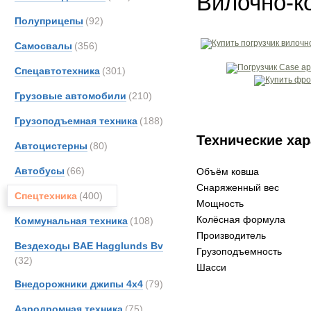
Вилочно-к
Полуприцепы
(92)
Самосвалы
(356)
Спецавтотехника
(301)
Грузовые автомобили
(210)
Грузоподъемная техника
(188)
Технические хар
Автоцистерны
(80)
Автобусы
(66)
Объём ковша
Снаряженный вес
Спецтехника
(400)
Мощность
Колёсная формула
Коммунальная техника
(108)
Производитель
Вездеходы BAE Hagglunds Bv
Грузоподъемность
(32)
Шасси
Внедорожники джипы 4х4
(79)
Аэродромная техника
(75)