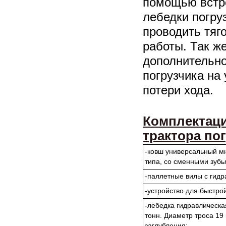
помощью встр
лебедки погру
проводить тяг
работы. Так ж
дополнительно
погрузчика на
потери хода.
Комплектац
трактора по
-ковш универсальный мн
типа, со сменными зубь
-паллетные вилы с гидр
-устройство для быстро
-лебедка гидравлическа
тонн. Диаметр троса 19
заглубления;