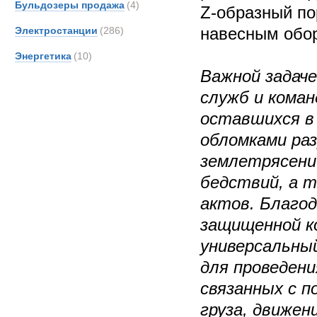
Бульдозеры продажа
(4)
Z-образный по
навесным обо
Электростанции
(286)
Энергетика
(10)
Важной задач
служб и коман
оставшихся в
обломками ра
землетрясени
бедствий, а 
актов. Благод
защищенной к
универсальный
для проведени
связанных с 
груза, движен