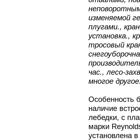
неповоротным
изменяемой г
плугами., кра
установка., к
тросовый кра
снегоуборочн
производитель
час., лесо-за
многое другое
Особенность б
наличие встро
лебедки, с пл
марки Reynold
установлена в