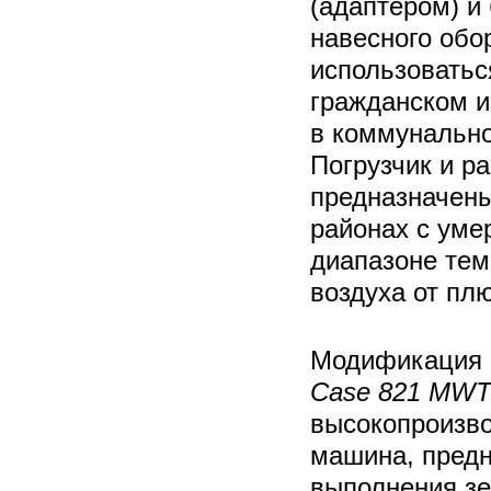
(адаптером) и
навесного обо
использоватьс
гражданском и
в коммунально
Погрузчик и р
предназначены
районах с уме
диапазоне те
воздуха от плю
Модификация
Case 821 MW
высокопроизв
машина, пред
выполнения зе