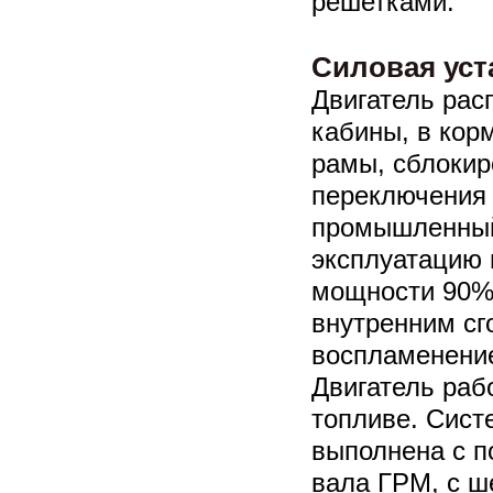
решетками.
Силовая уст
Двигатель рас
кабины, в кор
рамы, сблокир
переключения 
промышленный
эксплуатацию
мощности 90% 
внутренним сг
воспламенение
Двигатель раб
топливе. Сист
выполнена с 
вала ГРМ, с ш