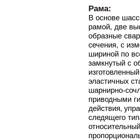
Рама:
В основе шасс
рамой, две вы
образные свар
сечения, с и
шириной по в
замкнутый с о
изготовленный
эластичных ст
шарнирно-соч
приводными г
действия‚ упр
следящего ти
относительный
пропорциональ