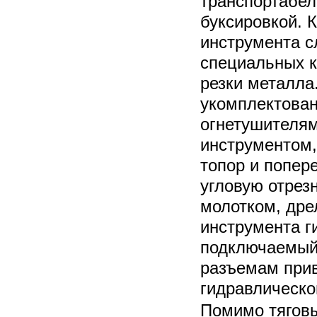
транспортабел
буксировкой. 
инструмента с
специальных к
резки металла.
укомплектован
огнетушителя
инструментом,
топор и попер
угловую отрез
молотком, дре
инструмента г
подключаемый
разъемам прив
гидравлическо
Помимо тяговы