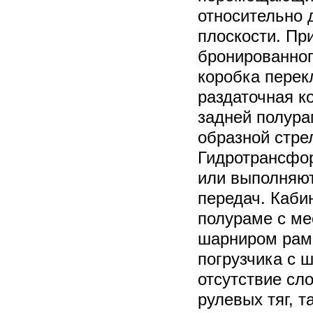
относительно 
плоскости. Пр
бронированног
коробка перек
раздаточная к
задней полурам
образной стре
Гидротрансфор
или выполняют
передач. Каби
полураме с ме
шарниром рам
погрузчика с 
отсутствие сл
рулевых тяг, 