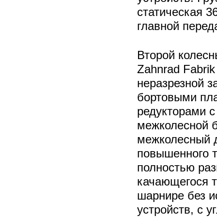
статическая 3
главной переда
Второй колесн
Zahnrad Fabri
неразрезной з
бортовыми пл
редукторами с
межколесной 
межколесный
повышенного т
полностью раз
качающегося т
шарнире без 
устройств, с у