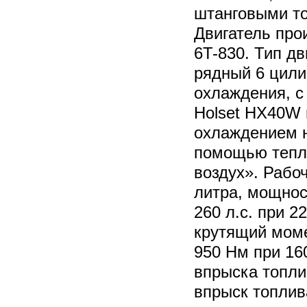
штанговыми то
Двигатель про
6T-830. Тип дв
рядный 6 цили
охлаждения, с
Holset HX40W
охлаждением н
помощью тепл
воздух». Рабо
литра, мощнос
260 л.с. при 
крутящий моме
950 Нм при 16
впрыска топли
впрыск топли