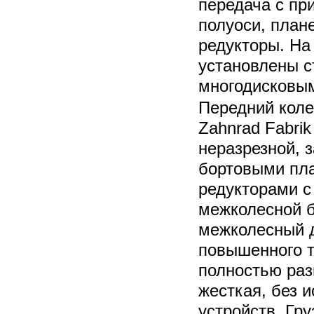
передача с п
полуоси, план
редукторы. На
установлены с
многодисковы
Передний коле
Zahnrad Fabri
неразрезной, з
бортовыми пл
редукторами с
межколесной 
межколесный
повышенного т
полностью раз
жесткая, без 
устройств. Гр