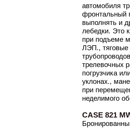
автомобиля тр
фронтальный п
выполнять и д
лебедки. Это 
при подъеме 
ЛЭП., тяговые
трубопроводов
трелевочных р
погрузчика ил
уклонах., ман
при перемеще
неделимого об
CASE 821 M
Бронированны