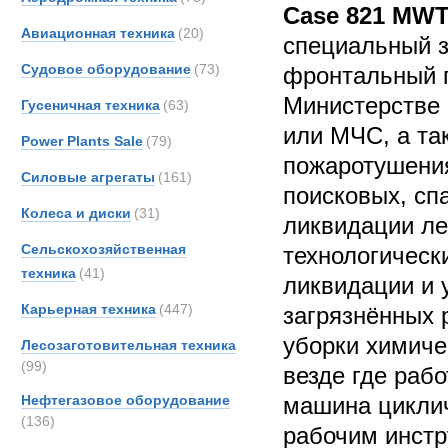
Case 821 MWT
Авиационная техника
(20)
специальный 
Судовое оборудование
(73)
фронтальный п
Министерстве
Гусеничная техника
(63)
или МЧС, а та
Power Plants Sale
(79)
пожаротушения
Силовые агрегаты
(161)
поисковых, сп
Колеса и диски
(31)
ликвидации ле
Сельскохозяйственная
технологическ
техника
(41)
ликвидации и 
Карьерная техника
(447)
загрязнённых 
уборки химиче
Лесозаготовительная техника
(99)
везде где раб
Нефтегазовое оборудование
машина циклич
(136)
рабочим инстр