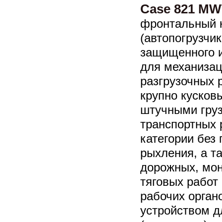
Case 821 MWT
фронтальный 
(автопогрузчи
защищенного и
для механизац
разгрузочных 
крупно кусков
штучными груз
транспортных р
категории без
рыхления, а т
дорожных, мо
тяговых рабо
рабочих орган
устройством д