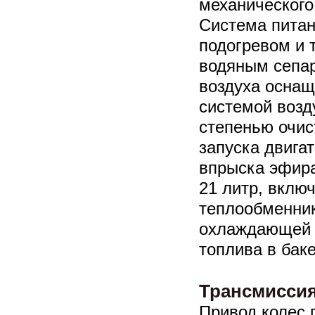
механического
Система питан
подогревом и
водяным сепар
воздуха оснащ
системой возд
степенью очис
запуска двига
впрыска эфира
21 литр, вклю
теплообменни
охлаждающей 
топлива в баке
Трансмиссия
Привод колес 