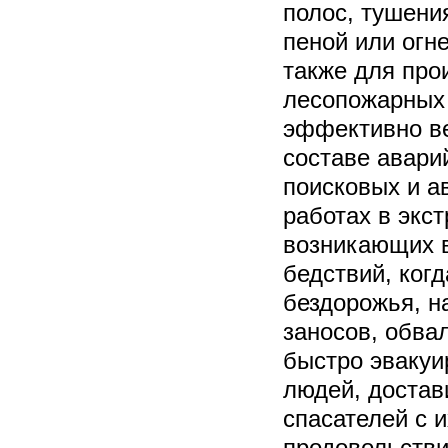
полос, тушени
пеной или огн
также для про
лесопожарных 
эффективно ве
составе авари
поисковых и а
работах в экс
возникающих 
бедствий, когд
бездорожья, н
заносов, обва
быстро эвакуи
людей, достав
спасателей с 
продовольстви