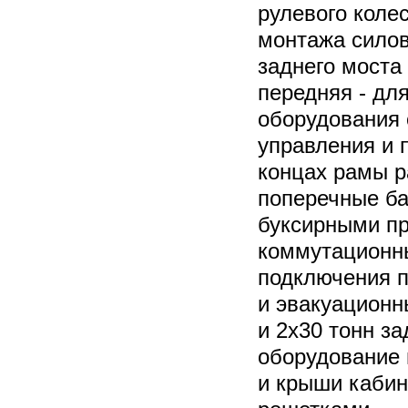
рулевого коле
монтажа силов
заднего моста
передняя - дл
оборудования 
управления и 
концах рамы 
поперечные ба
буксирными п
коммутационн
подключения п
и эвакуационн
и 2х30 тонн з
оборудование 
и крыши каби