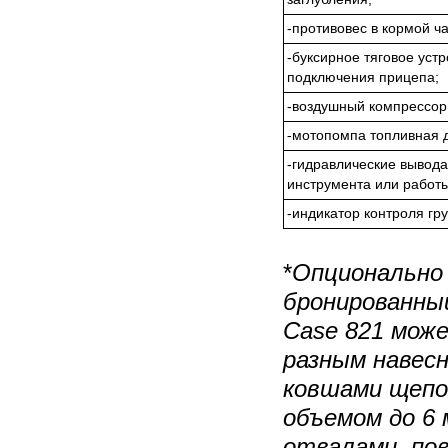
-противовес в кормой ча
-буксирное тяговое уст
подключения прицепа;
-воздушный компрессор 
-мотопомпа топливная д
-гидравлические вывода
инструмента или работы
-индикатор контроля г
*
Опционально
бронированны
Case 821 мож
разным навес
ковшами щепо
объемом до 6 
отвалами, по