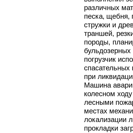
различных мат
песка‚ щебня‚
стружки и дре
траншей, резк
породы, плани
бульдозерных 
погрузчик исп
спасательных 
при ликвидаци
Машина авари
колесном ходу
лесными пожа
местах механ
локализации л
прокладки заг