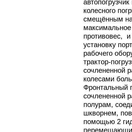
автопогрузчик
колесного погр
смещённым наз
максимальное 
противовес, и
установку порт
рабочего обор
трактор-погру
сочлененной р
колесами боль
Фронтальный п
сочлененной р
полурам, сое
шкворнем, пов
помощью 2 ги
перемещающих