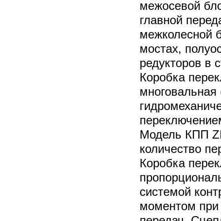
межосевой бло
главной пере
межколесной б
мостах, полуо
редукторов в 
Коробка перек
многовальная 
гидромеханиче
переключением
Модель КПП Z
количество пер
Коробка перек
пропорционал
системой конт
моментом при
передач. Сцеп