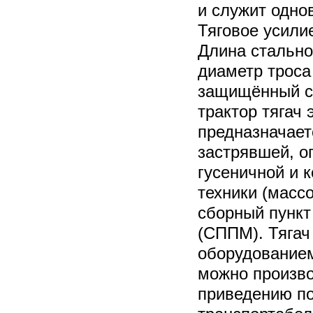
и служит одно
Тяговое усили
Длина стально
диаметр троса
защищённый с 
трактор тягач 
предназначает
застрявшей, о
гусеничной и 
техники (массо
сборный пунк
(СППМ). Тягач
оборудованием
можно произво
приведению п