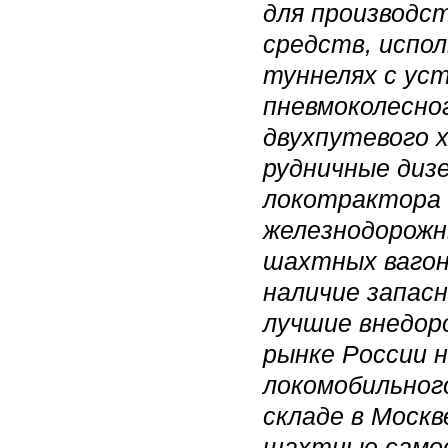
для производс
средств, испол
туннелях с ус
пневмоколесно
двухпутевого 
рудничные диз
локотрактора 
железнодорожн
шахтных вагон
наличие запасн
лучшие внедор
рынке России 
локомобильного
складе в Моск
шахтные самос