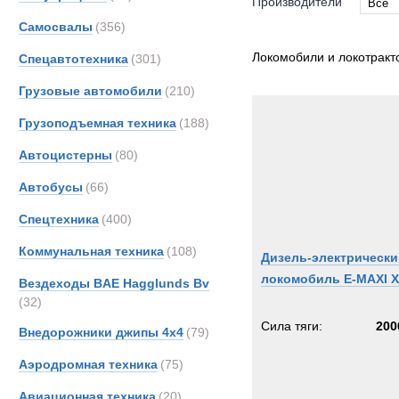
Производители
Все
Самосвалы
(356)
Все
CATE
Локомобили и локотракт
Спецавтотехника
(301)
Effer
Грузовые автомобили
(210)
Grada
Грузоподъемная техника
(188)
JCB
Liebhe
Автоцистерны
(80)
MAN
Автобусы
(66)
TER
Спецтехника
(400)
Terbe
Unim
Коммунальная техника
(108)
Дизель-электрически
Zagro
локомобиль E-MAXI 
Вездеходы BAE Hagglunds Bv
Zwieh
(32)
Сила тяги:
200
Внедорожники джипы 4х4
(79)
Аэродромная техника
(75)
Авиационная техника
(20)