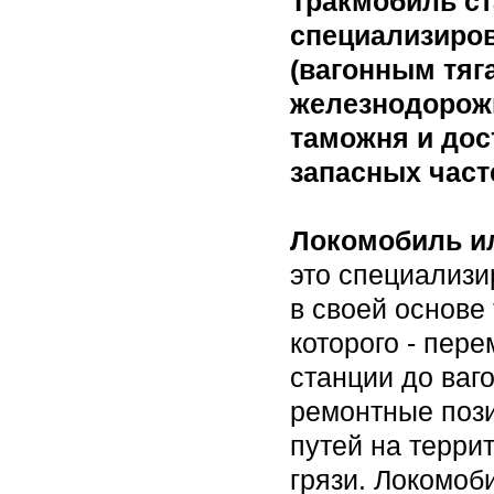
Тракмобиль с
специализиро
(вагонным тяг
железнодорож
таможня и дос
запасных част
Локомобиль и
это специализ
в своей основе
которого - пер
станции до ваг
ремонтные пози
путей на терри
грязи. Локомоб