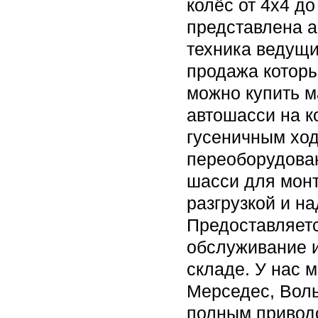
колёс от 4х4 д
представлена а
техника ведущи
продажа которы
можно купить м
автошасси на к
гусеничным ход
переоборудова
шасси для монт
разгрузкой и н
Предоставляетс
обслуживание и
складе. У нас 
Мерседес, Воль
полным привод