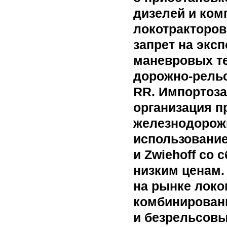
дизелей и ком
локотракторов
запрет на экс
маневровых те
дорожно-рель
RR. Импортоза
организация п
железнодорожн
использование
и Zwiehoff со
низким ценам.
на рынке локо
комбинирован
и безрельсовы