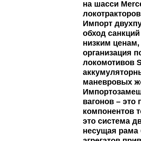
на шасси Merc
локотракторов
Импорт двухпу
обход санкций
низким ценам, 
организация п
локомотивов S
аккумуляторны
маневровых ж
Импортозамещ
вагонов – это
компонентов т
это система д
несущая рама 
агрегатов при