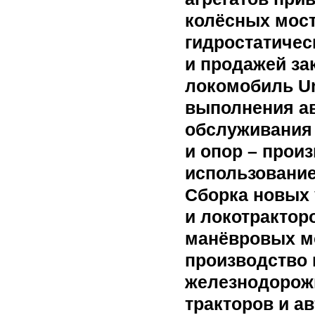
колёсных мост
гидростатичес
и продажей за
локомобиль Ur
выполнения а
обслуживания 
и опор – прои
использование
Сборка новых
и локотракторо
манёвровых мо
производство
железнодорожн
тракторов и а