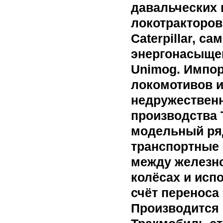
давальческих 
локотракторов
Caterpillar, с
энергонасыще
Unimog. Импор
локомотивов и
недружественн
производства 
модельный ря
транспортные
между железн
колёсах и исп
счёт переноса 
Производится 