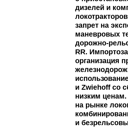
дизелей и ком
локотракторов
запрет на экс
маневровых те
дорожно-рель
RR. Импортоза
организация п
железнодорожн
использование
и Zwiehoff со
низким ценам.
на рынке локо
комбинирован
и безрельсовы