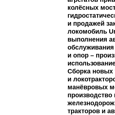
колёсных мост
гидростатичес
и продажей за
локомобиль Ur
выполнения а
обслуживания 
и опор – прои
использование
Сборка новых
и локотракторо
манёвровых мо
производство
железнодорожн
тракторов и а