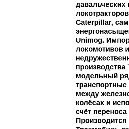
давальческих 
локотракторов
Caterpillar, с
энергонасыще
Unimog. Импор
локомотивов и
недружественн
производства 
модельный ря
транспортные
между железн
колёсах и исп
счёт переноса 
Производится 