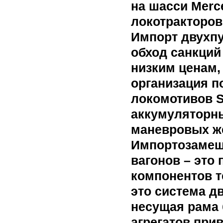
на шасси Merc
локотракторов
Импорт двухпу
обход санкций
низким ценам, 
организация п
локомотивов S
аккумуляторны
маневровых ж
Импортозамещ
вагонов – это
компонентов т
это система д
несущая рама 
агрегатов при