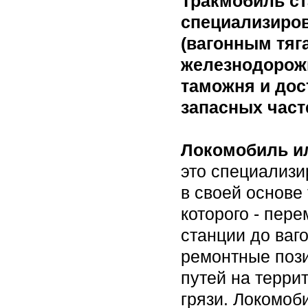
Тракмобиль с
специализиро
(вагонным тяг
железнодорож
таможня и дос
запасных част
Локомобиль и
это специализ
в своей основе
которого - пер
станции до ваг
ремонтные пози
путей на терри
грязи. Локомоб