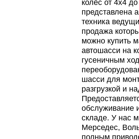
колёс от 4х4 д
представлена а
техника ведущи
продажа которы
можно купить м
автошасси на к
гусеничным ход
переоборудова
шасси для монт
разгрузкой и н
Предоставляетс
обслуживание и
складе. У нас 
Мерседес, Воль
полным привод