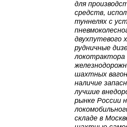
для производс
средств, испол
туннелях с ус
пневмоколесно
двухпутевого 
рудничные диз
локотрактора 
железнодорожн
шахтных вагон
наличие запасн
лучшие внедор
рынке России 
локомобильного
складе в Моск
шахтные самос