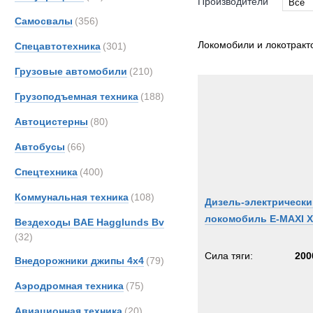
Производители
Все
Самосвалы
(356)
Все
CATE
Локомобили и локотракт
Спецавтотехника
(301)
Effer
Грузовые автомобили
(210)
Grada
Грузоподъемная техника
(188)
JCB
Liebhe
Автоцистерны
(80)
MAN
Автобусы
(66)
TER
Спецтехника
(400)
Terbe
Unim
Коммунальная техника
(108)
Дизель-электрически
Zagro
локомобиль E-MAXI 
Вездеходы BAE Hagglunds Bv
Zwieh
(32)
Сила тяги:
200
Внедорожники джипы 4х4
(79)
Аэродромная техника
(75)
Авиационная техника
(20)