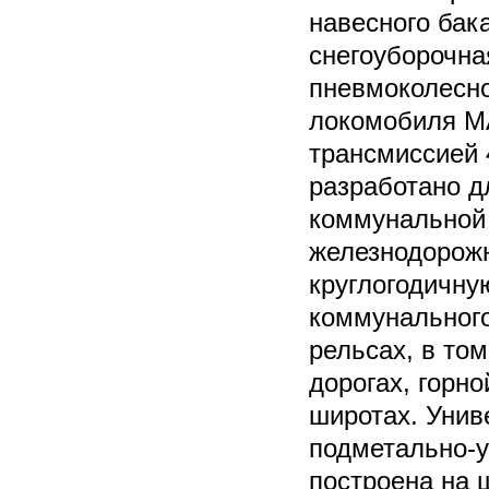
навесного бак
снегоуборочна
пневмоколесно
локомобиля M
трансмиссией 
разработано д
коммунальной
железнодорожн
круглогодичну
коммунального
рельсах, в том
дорогах, горн
широтах. Унив
подметально-
построена на 