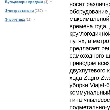
Бульдозеры продажа
(4)
носят различн
оборудование 
Электростанции
(287)
максимальной
Энергетика
(11)
времена года.
круглогодично
путях, в метр
предлагает ре
самоходного 
приводом всех
двухпутевого 
хода Zagro Zw
уборки Viajet-
коммунальный
типа «пылесос
подметально-