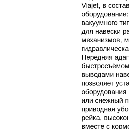
Viajet, в соста
оборудование:
вакуумного ти
для навески р
механизмов, м
гидравлическа
Передняя адап
быстросъёмом
выводами наве
позволяет уст
оборудования 
или снежный п
приводная убо
рейка, высоко
вместе с корм