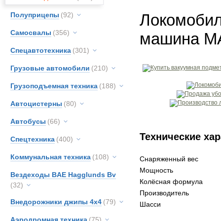
Полуприцепы
(92)
Локомобил
Самосвалы
(356)
машина M
Спецавтотехника
(301)
Грузовые автомобили
(210)
Грузоподъемная техника
(188)
Автоцистерны
(80)
Автобусы
(66)
Технические хар
Спецтехника
(400)
Коммунальная техника
(108)
Снаряженный вес
Мощность
Вездеходы BAE Hagglunds Bv
Колёсная формула
(32)
Производитель
Внедорожники джипы 4х4
(79)
Шасси
Аэродромная техника
(75)