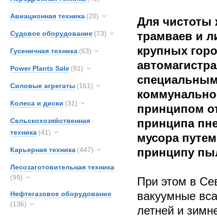
Авиационная техника
(20)
Для чистоты 
Судовое оборудование
(73)
трамваев и л
крупных горо
Гусеничная техника
(63)
автомагистра
Power Plants Sale
(81)
специальным
Силовые агрегаты
(161)
коммунально
Колеса и диски
(31)
принципом о
Сельскохозяйственная
принципа пн
техника
(41)
мусора путем
Карьерная техника
(447)
принципу пы
Лесозаготовительная техника
(99)
При этом в Се
вакуумные вс
Нефтегазовое оборудование
(136)
летней и зимн