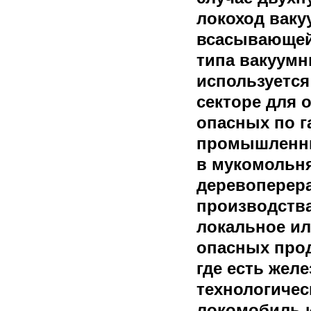
локоход вак
всасывающей
типа вакуумн
используется
секторе для 
опасных по г
промышленны
в мукомольня
деревоперер
производства
локальное ил
опасных прод
где есть жел
технологичес
локомобиль 