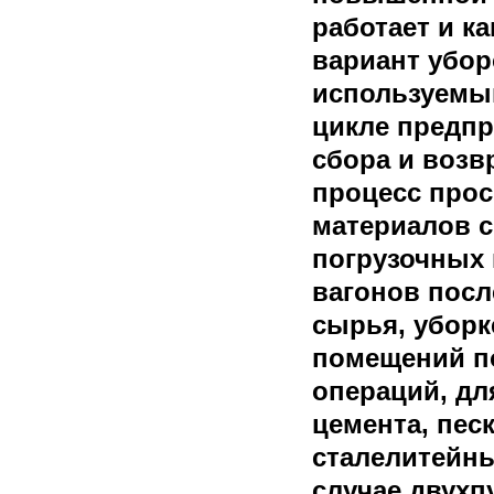
работает и 
вариант убо
используемы
цикле предпр
сбора и возв
процесс про
материалов с
погрузочных 
вагонов посл
сырья, уборк
помещений п
операций, дл
цемента, пес
сталелитейны
случае двух