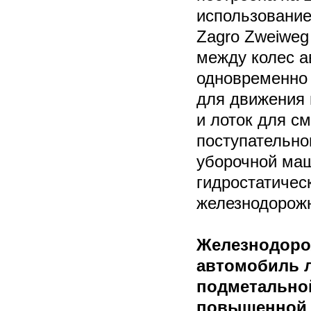
использование
Zagro Zweiweg
между колес а
одновременно 
для движения 
и лоток для с
поступательно
уборочной маш
гидростатичес
железнодорожн
Железнодор
автомобиль л
подметально
повышенной 