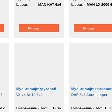
Шасси:
MAN KAT 6x6
Шасси:
MAN LX 2000 
Купить
Купить
Мультилифт грузовой
Мультилифт крюково
x8
Volvo NL10 6x4
DAF 8x8 Abrollkipper
л.с.
Снаряженный вес:
12 тн
Снаряженный вес:
16.5