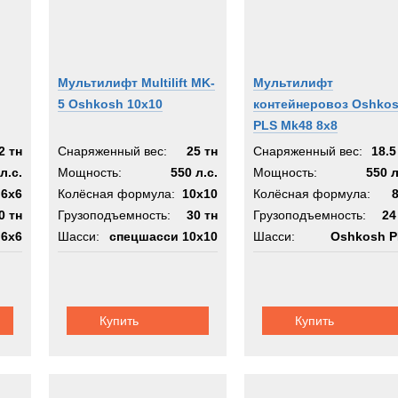
Мультилифт Multilift MK-
Мультилифт
5 Oshkosh 10x10
контейнеровоз Oshko
PLS Mk48 8x8
2 тн
Снаряженный вес:
25 тн
Снаряженный вес:
18.5
л.с.
Мощность:
550 л.с.
Мощность:
550 л
6x6
Колёсная формула:
10x10
Колёсная формула:
0 тн
Грузоподъемность:
30 тн
Грузоподъемность:
24
 6x6
Шасси:
спецшасси 10х10
Шасси:
Oshkosh 
Купить
Купить