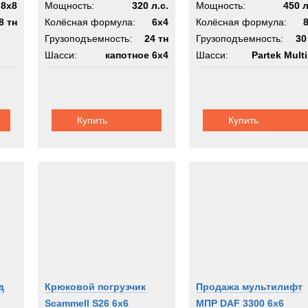
8x8
Мощность:
320 л.с.
Мощность:
450 л
8 тн
Колёсная формула:
6x4
Колёсная формула:
Грузоподъемность:
24 тн
Грузоподъемность:
30
Шасси:
капотное 6х4
Шасси:
Partek Multil
Купить
Купить
д
Крюковой погрузчик
Продажа мультилифт
Scammell S26 6x6
МПР DAF 3300 6x6