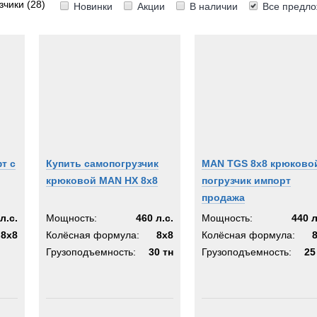
зчики
(28)
Новинки
Акции
В наличии
Все предл
6x6
unds
6x4
ema
8x8
8x6
10x10
des-Benz
KOSH
mell
т с
Купить самопогрузчик
MAN TGS 8x8 крюково
a
крюковой MAN HX 8x8
погрузчик импорт
A
продажа
EX
л.с.
Мощность:
460 л.с.
Мощность:
440 л
og
8x8
Колёсная формула:
8x8
Колёсная формула:
Грузоподъемность:
30 тн
Грузоподъемность:
25