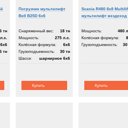
ой
Погрузчик мультилифт
Scania R480 8x8 Multilif
Bell B25D 6x6
мультилифт вездеход
6 тн
Снаряженный вес:
18 тн
Мощность:
480 л
л.с.
Мощность:
275 л.с.
Колёсная формула:
6x6
Колёсная формула:
6x6
Грузоподъемность:
30
6 тн
Грузоподъемность:
30 тн
Шасси:
шарнирное 6х6
Купить
Купить