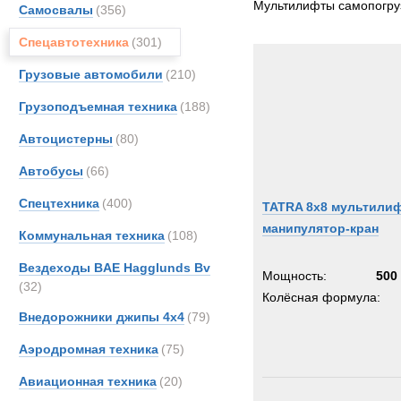
Мультилифты самопогру
Самосвалы
(356)
DAF
Спецавтотехника
(301)
Haggl
Hydr
Грузовые автомобили
(210)
Iveco
Грузоподъемная техника
(188)
MAN
Автоцистерны
(80)
Merce
OSH
Автобусы
(66)
Scam
Спецтехника
(400)
TATRA 8x8 мультилиф
Scani
манипулятор-кран
Коммунальная техника
(108)
TATR
TER
Вездеходы BAE Hagglunds Bv
Мощность:
500 
(32)
Unim
Колёсная формула:
Volvo
Внедорожники джипы 4х4
(79)
Аэродромная техника
(75)
Авиационная техника
(20)