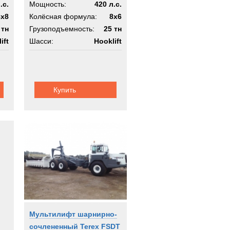
.с.
Мощность:
420 л.с.
8x8
Колёсная формула:
8x6
 тн
Грузоподъемность:
25 тн
ift
Шасси:
Hooklift
Купить
Мультилифт шарнирно-
сочлененный Terex FSDT