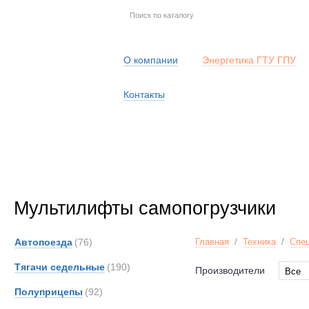
О компании
Энергетика ГТУ ГПУ
Контакты
Мультилифты самопогрузчики
Автопоезда
(76)
Главная
/
Техника
/
Спец
Тягачи седельные
(190)
Производители
Все
Все
Полуприцепы
(92)
BELL