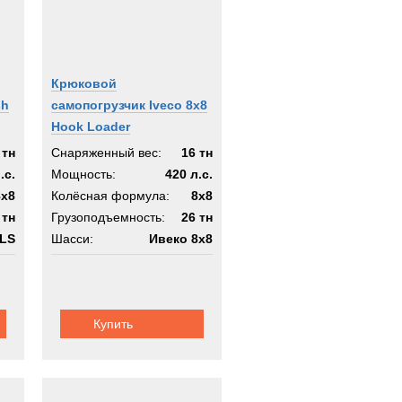
Крюковой
sh
самопогрузчик Iveco 8x8
Hook Loader
 тн
Снаряженный вес:
16 тн
.с.
Мощность:
420 л.с.
8x8
Колёсная формула:
8x8
 тн
Грузоподъемность:
26 тн
PLS
Шасси:
Ивеко 8х8
Купить