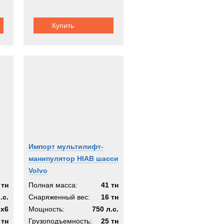
Купить
Импорт мультилифт-
манипулятор HIAB шасси
Volvo
 тн
Полная масса:
41 тн
.с.
Снаряженный вес:
16 тн
6x6
Мощность:
750 л.с.
 тн
Грузоподъемность:
25 тн