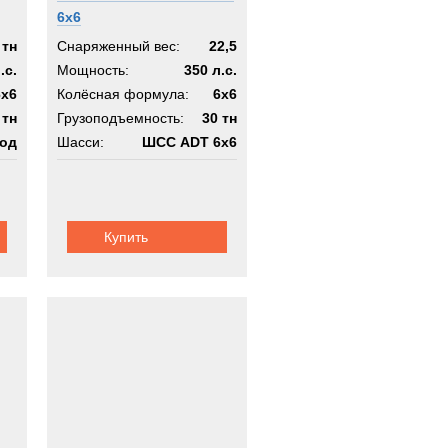
6х6
 тн
Снаряженный вес:
22,5
.с.
Мощность:
350 л.с.
6x6
Колёсная формула:
6x6
 тн
Грузоподъемность:
30 тн
од
Шасси:
ШСС ADT 6х6
6х6
Купить