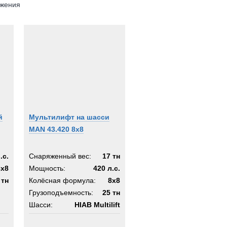
ожения
й
Мультилифт на шасси
MAN 43.420 8x8
.с.
Снаряженный вес:
17 тн
8x8
Мощность:
420 л.с.
 тн
Колёсная формула:
8x8
Грузоподъемность:
25 тн
Шасси:
HIAB Multilift