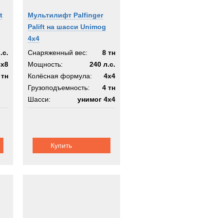
t
Мультилифт Palfinger
Palift на шасси Unimog
4x4
.с.
Снаряженный вес:
8 тн
8x8
Мощность:
240 л.с.
 тн
Колёсная формула:
4x4
Грузоподъемность:
4 тн
Шасси:
унимог 4х4
Купить