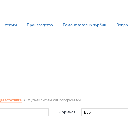
Услуги
Производство
Ремонт газовых турбин
Вопро
Сервисная служба
автотехника
/
Мультилифты самопогрузчики
Формула
Все
Все
4x4