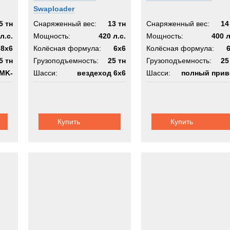
Swaploader
5 тн
Снаряженный вес:
13 тн
Снаряженный вес:
14
л.с.
Мощность:
420 л.с.
Мощность:
400 л
8x6
Колёсная формула:
6x6
Колёсная формула:
5 тн
Грузоподъемность:
25 тн
Грузоподъемность:
25
 MK-
Шасси:
вездеход 6х6
Шасси:
полный прив
4
Купить
Купить