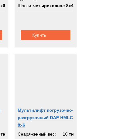
6x6
Шасси:
четырехосное 8х4
Купить
й
Мультилифт погрузочно-
разгрузочный DAF HMLC
8x6
 тн
Снаряженный вес:
16 тн