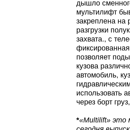
дышло сменного
мультилифт быв
закреплена на 
разгрузки полу
захвата., с те
фиксированная
позволяет поды
кузова различн
автомобиль, ку
гидравлически
использовать а
через борт гру
*
«Multilift» эт
сегодня выпус