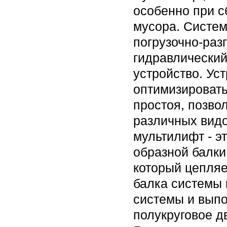
особенно при с
мусора. Систем
погрузочно-ра
гидравлически
устройство. Ус
оптимизировать 
простоя, позво
различных видо
мультилифт - э
образной балки
который цепляе
балка системы
системы и выпо
полукруговое д