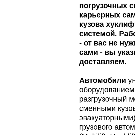
погрузочных с
карьерных са
кузова хуклиф
системой. Раб
- от вас не н
сами - вы ука
доставляем.
Автомобили
ун
оборудованием 
разгрузочный м
сменными кузов
эвакуаторными)
грузового авто