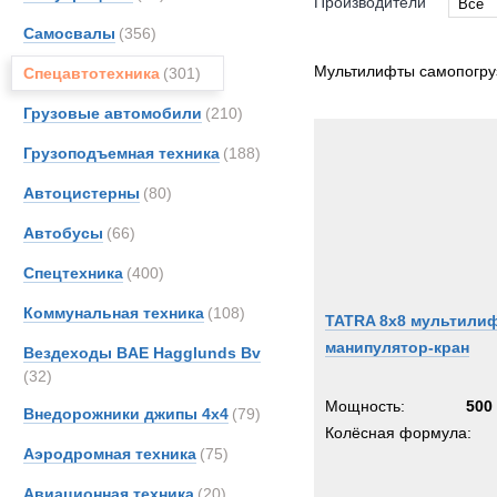
Производители
Все
Самосвалы
(356)
Все
BELL
Мультилифты самопогру
Спецавтотехника
(301)
DAF
Грузовые автомобили
(210)
Haggl
Грузоподъемная техника
(188)
Hydr
Iveco
Автоцистерны
(80)
MAN
Автобусы
(66)
Merce
Спецтехника
(400)
OSH
Scam
Коммунальная техника
(108)
TATRA 8x8 мультилиф
Scani
манипулятор-кран
Вездеходы BAE Hagglunds Bv
TATR
(32)
TER
Мощность:
500 
Внедорожники джипы 4х4
(79)
Unim
Колёсная формула:
Аэродромная техника
(75)
Volvo
Авиационная техника
(20)