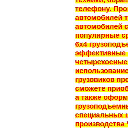
телефону. Про
автомобилей т
автомобилей с
популярные с
6х4 грузоподъ
эффективные 
четырехосные 
использование
грузовиков пр
сможете приоб
а также оформ
грузоподъемн
специальных 
производства