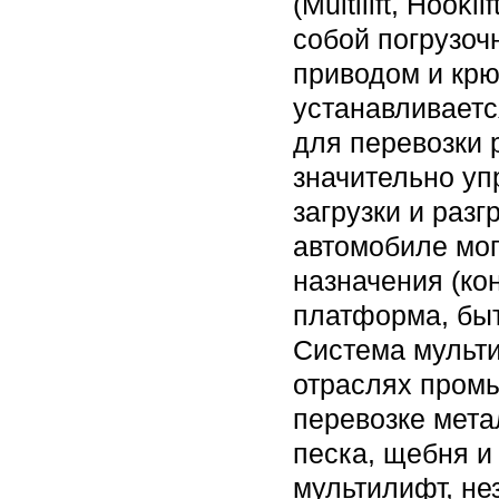
(Multilift, Hook
собой погрузоч
приводом и крю
устанавливаетс
для перевозки р
значительно уп
загрузки и разг
автомобиле мог
назначения (ко
платформа, быт
Система мульти
отраслях пром
перевозке мета
песка, щебня и
мультилифт, не