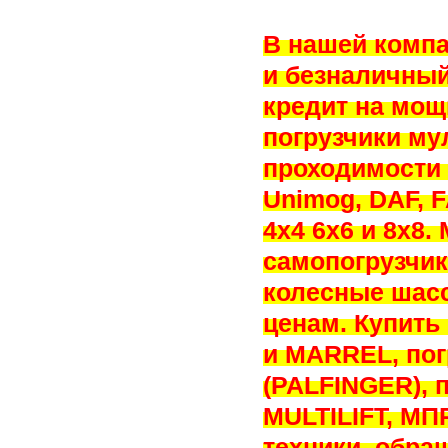
В нашей компа
и безналичный
кредит на мо
погрузчики му
проходимости 
Unimog, DAF,
4х4 6х6 и 8х8.
самопогрузчико
колесные шасс
ценам. Купить
и MARREL, пог
(PALFINGER), 
MULTILIFT, МП
техники, обра