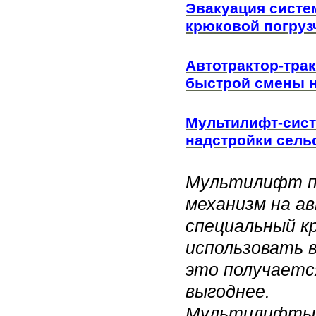
Эвакуация систе
крюковой погрузчи
Автотрактор-тра
быстрой смены н
Мультилифт-сист
надстройки сель
Мультилифт п
механизм на а
специальный к
использовать 
это получаетс
выгоднее.
Мультилифты 