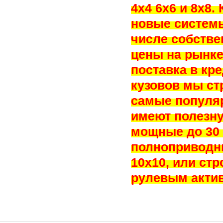
4х4 6х6 и 8х8
новые системы
числе собстве
цены на рынке
поставка в кр
кузовов мы ст
самые популя
имеют полезную
мощные до 30 
полноприводн
10х10, или ст
рулевым акти