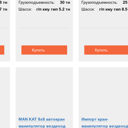
8 тн
Грузоподъемность:
30 тн
Грузоподъемность:
25
7 тн
Шасси:
г/п кму гмп 5.2 тн
Шасси:
г/п кму гмп 8.5
Купить
Купить
MAN KAT 8x8 автокран
Импорт кран-
манипулятор вездеход
манипулятор вездехо