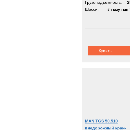
Грузоподъемность:
2
Шасси:
г/п кму гмп 
Купить
MAN TGS 50.510
внедорожный кран-