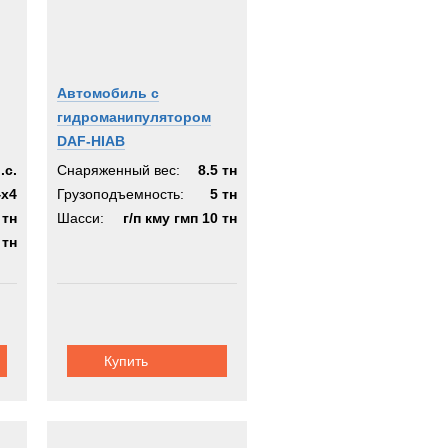
Автомобиль с
гидроманипулятором
DAF-HIAB
.с.
Снаряженный вес:
8.5 тн
4x4
Грузоподъемность:
5 тн
 тн
Шасси:
г/п кму гмп 10 тн
 тн
Купить