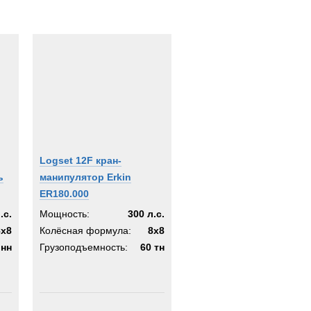
Logset 12F кран-
ь
манипулятор Erkin
ER180.000
.с.
Мощность:
300 л.с.
8x8
Колёсная формула:
8x8
онн
Грузоподъемность:
60 тн