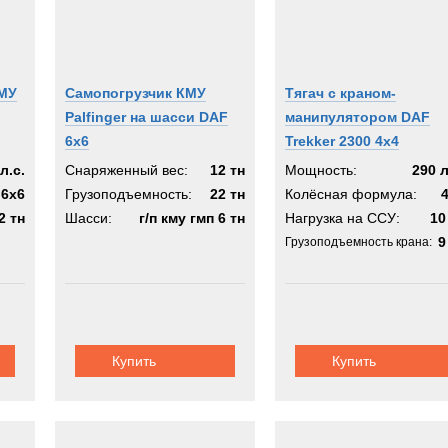
КМУ
Самопогрузчик КМУ
Тягач с краном-
Palfinger на шасси DAF
манипулятором DAF
6x6
Trekker 2300 4x4
л.с.
Снаряженный вес:
12 тн
Мощность:
290 л
6x6
Грузоподъемность:
22 тн
Колёсная формула:
2 тн
Шасси:
г/п кму гмп 6 тн
Нагрузка на ССУ:
10
9
Грузоподъемность крана:
Купить
Купить