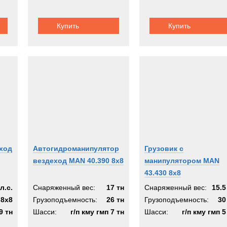
Купить
Купить
еход
Автогидроманипулятор
Грузовик с
вездеход MAN 40.390 8x8
манипулятором MAN
43.430 8x8
л.с.
Снаряженный вес:
17 тн
Снаряженный вес:
15.5
8x8
Грузоподъемность:
26 тн
Грузоподъемность:
30
9 тн
Шасси:
г/п кму гмп 7 тн
Шасси:
г/п кму гмп 5