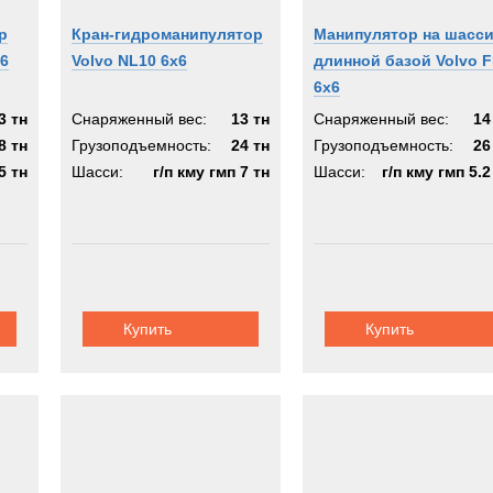
р
Кран-гидроманипулятор
Манипулятор на шасси
6
Volvo NL10 6x6
длинной базой Volvo 
6x6
3 тн
Снаряженный вес:
13 тн
Снаряженный вес:
14
8 тн
Грузоподъемность:
24 тн
Грузоподъемность:
26
5 тн
Шасси:
г/п кму гмп 7 тн
Шасси:
г/п кму гмп 5.2
Купить
Купить