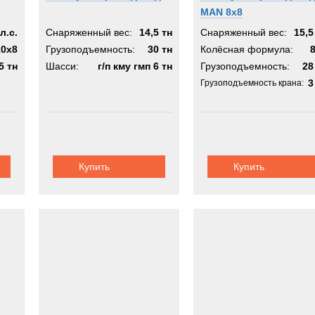
MAN 8x8
л.с.
Снаряженный вес:
14,5 тн
Снаряженный вес:
15,5
10х8
Грузоподъемность:
30 тн
Колёсная формула:
5 тн
Шасси:
г/п кму гмп 6 тн
Грузоподъемность:
28
3
Грузоподъемность крана:
Купить
Купить