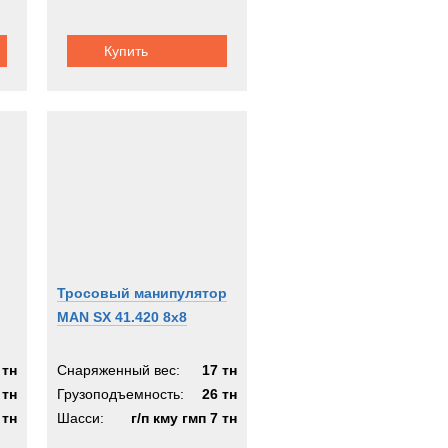
Купить
Тросовый манипулятор
MAN SX 41.420 8x8
 тн
Снаряженный вес:
17 тн
 тн
Грузоподъемность:
26 тн
 тн
Шасси:
г/п кму гмп 7 тн