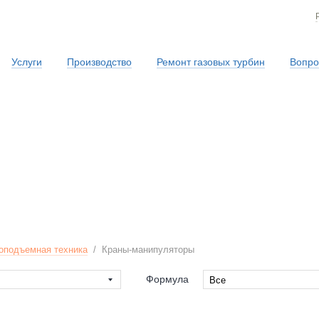
Услуги
Производство
Ремонт газовых турбин
Вопро
Сервисная служба
оподъемная техника
/
Краны-манипуляторы
Формула
Все
Все
rd
4x4