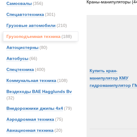
Краны-манипуляторы
(4
Самосвалы
(356)
DAF
Спецавтотехника
(301)
Erkin
Iveco
Грузовые автомобили
(210)
MAN
Грузоподъемная техника
(188)
Merce
Автоцистерны
(80)
OSH
Pacto
Автобусы
(66)
Scani
Спецтехника
(400)
Купить кран-
Supac
манипулятор КМУ
Коммунальная техника
(108)
TATR
гидроманипулятор Г
Toyot
Вездеходы BAE Hagglunds Bv
(32)
Unim
Volvo
Внедорожники джипы 4х4
(79)
Аэродромная техника
(75)
Авиационная техника
(20)