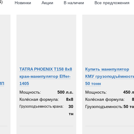
4)
Новинки
Акции
В наличии
Все предложения
6x6
8x8
10x8
des-Benz
KOSH
n
a
TATRA PHOENIX T158 8x8
Купить манипулятор
at
кран-манипулятор Effer-
КМУ грузоподъёмност
A
МП
1405
50 тонн
a
Мощность:
500 л.с.
Мощность:
450 л
og
Колёсная формула:
8x8
Колёсная формула:
30
Грузоподъемность:
50 т
Грузоподъемность крана:
тн