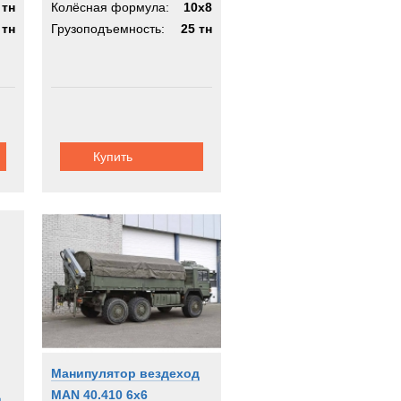
 тн
Колёсная формула:
10х8
 тн
Грузоподъемность:
25 тн
Купить
Манипулятор вездеход
д
MAN 40.410 6x6