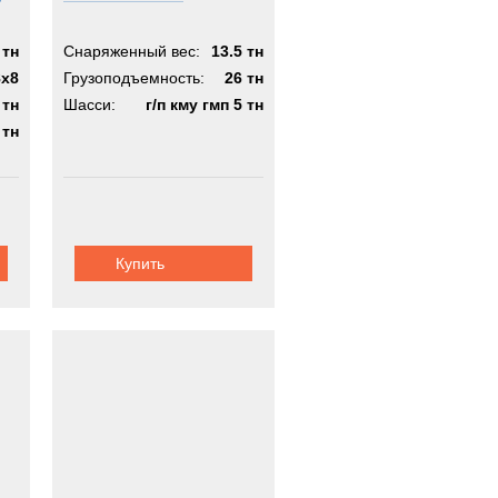
 тн
Снаряженный вес:
13.5 тн
8x8
Грузоподъемность:
26 тн
 тн
Шасси:
г/п кму гмп 5 тн
 тн
Купить