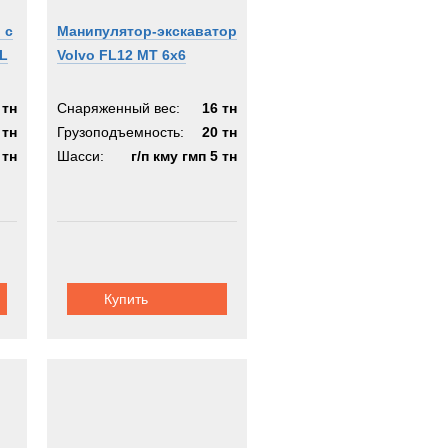
 с
Манипулятор-экскаватор
FL
Volvo FL12 MT 6x6
 тн
Снаряженный вес:
16 тн
 тн
Грузоподъемность:
20 тн
 тн
Шасси:
г/п кму гмп 5 тн
Купить