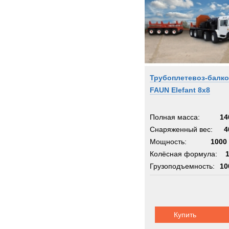
Grove
HOW
Haggl
Ham
Hamm
Трубоплетевоз-балк
Harle
FAUN Elefant 8x8
Harri
Haula
Полная масса:
14
Haulo
Снаряженный вес:
4
Hiab
Мощность:
1000 
Hitach
Колёсная формула:
Holm
Грузоподъемность:
10
Hutch
Шасси:
фаун
Hydr
Hyster
Купить
Hyund