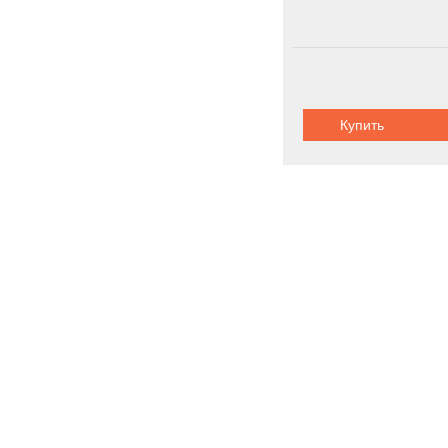
Купить
Судовое обо
Новинки
Акции