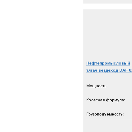
IDRO
INVE
Inger
Iveco
JCB
JEEP
Jagua
John-
Нефтепромысловый
Jones
тягач вездеход DAF 8
Jonya
KH-Ki
Мощность:
KRE
Kalma
Колёсная формула:
Karch
Kassb
Грузоподъемность:
Kenwo
24
Нагрузка на ССУ:
King