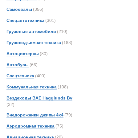
Все
Самосвалы
(356)
Автопоезда
AM-Ge
Ahlm
Спецавтотехника
(301)
Alfon
Грузовые автомобили
(210)
Alvis
Грузоподъемная техника
(188)
Arbau
Ashok
Автоцистерны
(80)
Astra
Автобусы
(66)
Aurep
Спецтехника
(400)
Aveli
BAE
Коммунальная техника
(108)
BELL
Вездеходы BAE Hagglunds Bv
BMW
(32)
Beco
Внедорожники джипы 4х4
(79)
Bedfo
Аэродромная техника
(75)
Belsh
Benfo
Авиационная техника
(20)