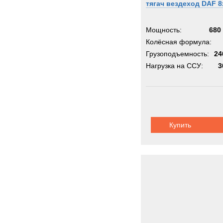
тягач вездеход DAF 8
Metal
Milita
Мощность:
680 
Moffe
Колёсная формула:
Грузоподъемность:
Moro
24
Нагрузка на ССУ:
3
Nicol
OK
OMA
OSH
PAUS
Купить
PTH
PUC
Pacto
Perki
Pless
Polari
Prino