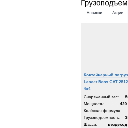
Грузоподъем
Senn
Новинки
Акции
Shac
Siem
Sisu
Stand
Starfl
Stein
Still
Supac
Контейнерный погруз
Syke
Lancer Boss GAT 2512
Syst
4x4
TATR
Снаряженный вес:
5
TCM-
Мощность:
420 
TER
Колёсная формула:
Terbe
Грузоподъемность:
3
Theur
Шасси:
вездеход