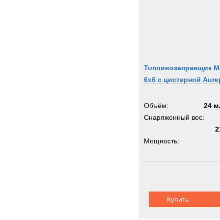
Топливозаправщик 
6x6 с цистерной Aure
Объём:
24 м
Снаряженный вес:
2
Мощность:
Колёсная формула:
Шасси:
автоп
Купить