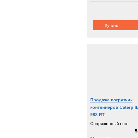
Thomp
Toyot
Trail
Купить
Trepe
UBR
UHL
Unim
Uniro
Valme
Volvo
Warts
Werne
Продажа погрузчик
Winge
контейнеров Caterpill
Wirth
988 RT
XCM
Снаряженный вес:
Zagro
5
Zeppe