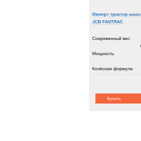
ROS
Rapie
Импорт трактор-шасс
Renau
JCB FASTRAC
Rocki
Rolba
Снаряженный вес:
Rope
Мощность:
Rotax
Rotzl
Колёсная формула:
SAN
SAU
Грузоподъемность:
Sandv
Scam
Купить
Scani
Schmi
Schmi
Seddo
Sedidr