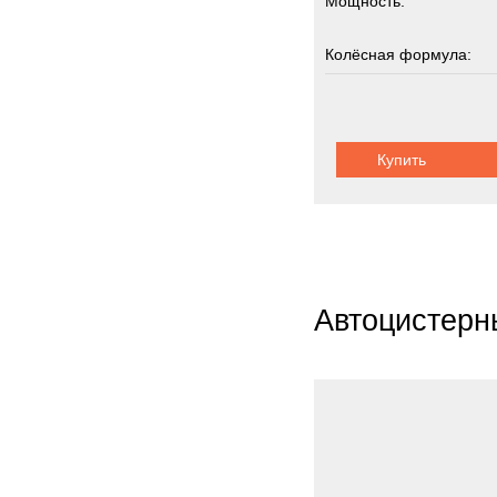
Мощность:
Ziegle
Zooml
Колёсная формула:
Zwieh
Грузоподъемность:
ГАЗ
3
Кама
Купить
Шасси:
шарнир
Кург
МАЗ
Титан
Тонар
Урал
Автоцистерн