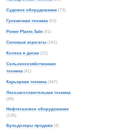
Тягачи седе
Berto
Судовое оборудование
(73)
Boss
Гусеничная техника
(63)
Bough
Brock
Power Plants Sale
(81)
Bronc
Силовые агрегаты
(161)
Brosh
Колеса и диски
(31)
Buche
Bukh
Сельскохозяйственная
Bunc
техника
(41)
CATE
Карьерная техника
(447)
Carco
Лесозаготовительная техника
Casag
(99)
Case
Нефтегазовое оборудование
Condi
(136)
Conti
Полуприцеп
Бульдозеры продажа
(4)
Crane
Cumm