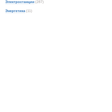
Электростанции
(287)
DAF
Энергетика
(11)
DOO
Danth
De An
Detroi
Deutz
Devel
Doll
Dougl
EDE
EKAL
EM Dri
EUR
Effer
Самосвалы
Entwi
Epiro