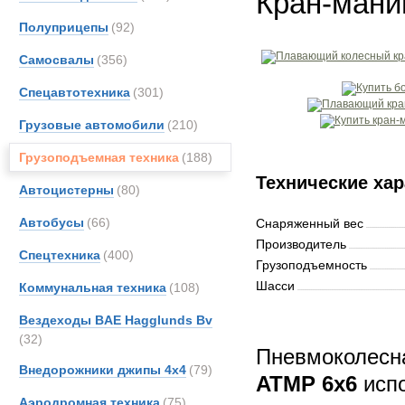
Кран-мани
Полуприцепы
(92)
Самосвалы
(356)
Спецавтотехника
(301)
Грузовые автомобили
(210)
Грузоподъемная техника
(188)
Технические хар
Автоцистерны
(80)
Автобусы
(66)
Снаряженный вес
Производитель
Спецтехника
(400)
Грузоподъемность
Шасси
Коммунальная техника
(108)
Вездеходы BAE Hagglunds Bv
(32)
Пневмоколес
Внедорожники джипы 4х4
(79)
ATMP 6x6
испо
Аэродромная техника
(75)