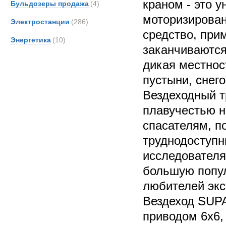
краном - это 
Бульдозеры продажа
(4)
моторизирован
Электростанции
(286)
средство, при
Энергетика
(10)
заканчиваются
дикая местнос
пустыни, снего
Вездеходный т
плавучестью н
спасателям, п
труднодоступн
исследователя
большую попул
любителей экс
Вездеход SUP
приводом 6х6