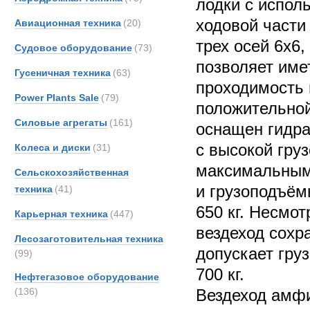
лодки с испол
ходовой части
Авиационная техника
(20)
трех осей 6х6
Судовое оборудование
(73)
позволяет име
Гусеничная техника
(63)
проходимость 
Power Plants Sale
(79)
положительной
Силовые агрегаты
(161)
оснащен гидр
с высокой груз
Колеса и диски
(31)
максимальным
Сельскохозяйственная
и грузоподъём
техника
(41)
650 кг. Несмот
Карьерная техника
(447)
вездеход сохр
Лесозаготовительная техника
допускает гру
(99)
700 кг.
Нефтегазовое оборудование
(136)
Вездеход амфи