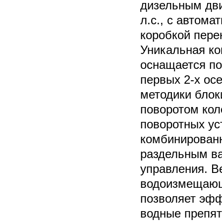
дизельным дв
л.с., с автом
коробкой пере
Уникальная к
оснащается п
первых 2-х ос
методики блок
поворотом ко
поворотных уст
комбинированн
раздельным ва
управления. В
водоизмещающ
позволяет эфф
водные препят