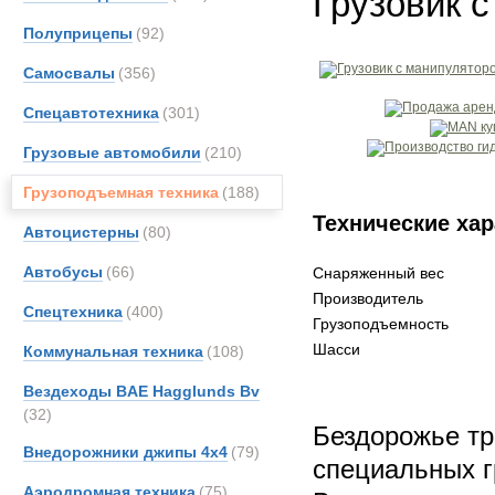
Грузовик 
Полуприцепы
(92)
Самосвалы
(356)
Спецавтотехника
(301)
Грузовые автомобили
(210)
Грузоподъемная техника
(188)
Технические хар
Автоцистерны
(80)
Автобусы
(66)
Снаряженный вес
Производитель
Спецтехника
(400)
Грузоподъемность
Шасси
Коммунальная техника
(108)
Вездеходы BAE Hagglunds Bv
(32)
Бездорожье тр
Внедорожники джипы 4х4
(79)
специальных г
Аэродромная техника
(75)