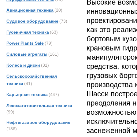
Высокие возм
инновационны
Авиационная техника
(20)
проектировани
Судовое оборудование
(73)
как это реали
Гусеничная техника
(63)
бортовым куз
Power Plants Sale
(79)
крановым гид
Силовые агрегаты
(161)
манипулятором
средства, кот
Колеса и диски
(31)
грузовых борт
Сельскохозяйственная
производства
техника
(41)
Шасси построе
Карьерная техника
(447)
преодоления н
Лесозаготовительная техника
возможностью
(99)
исключительно
Нефтегазовое оборудование
(136)
заснеженной м