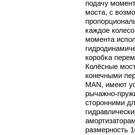
подачу момент
моста, с возм
пропорционал
каждое колесо
момента испол
гидродинамиче
коробка перем
Колёсные мос
конечными пер
MAN, имеют у
рычажно-пружи
сторонними д
гидравлическ
амортизатора
размерность 1