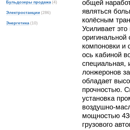
общей наработ
Бульдозеры продажа
(4)
являться боль
Электростанции
(286)
колёсным тран
Энергетика
(10)
Усиливает это
оригинальной 
компоновки и 
ось кабиной в
специальная, 
лонжеронов за
обладает высо
прочностью. С
установка про
воздушно-мас
мощностью 43
грузового авт