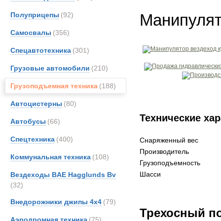
Полуприцепы
(92)
Манипулят
Самосвалы
(356)
Спецавтотехника
(301)
Грузовые автомобили
(210)
Грузоподъемная техника
(188)
Автоцистерны
(80)
Технические хар
Автобусы
(66)
Спецтехника
(400)
Снаряженный вес
Производитель
Коммунальная техника
(108)
Грузоподъемность
Шасси
Вездеходы BAE Hagglunds Bv
(32)
Внедорожники джипы 4х4
(79)
Трехосный п
Аэродромная техника
(75)