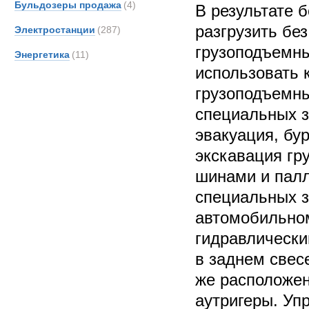
Бульдозеры продажа
(4)
В результате б
разгрузить бе
Электростанции
(287)
грузоподъемн
Энергетика
(11)
использовать 
грузоподъемны
специальных за
эвакуация, бу
экскавация гр
шинами и пал
специальных з
автомобильно
гидравлически
в заднем свес
же расположе
аутригеры. Уп