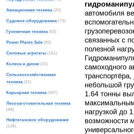
гидроманипу
Авиационная техника
(20)
автомобиля ве
вспомогательн
Судовое оборудование
(73)
грузоперевозок
Гусеничная техника
(63)
связанных с п
Power Plants Sale
(82)
полезной нагру
Силовые агрегаты
(161)
Гидроманипул
Колеса и диски
(31)
самоходного а
транспортёра
Сельскохозяйственная
техника
(41)
небольшой гр
1.64 тонны выл
Карьерная техника
(447)
максимальным 
Лесозаготовительная техника
(99)
нагрузкой до 
возможности м
Нефтегазовое оборудование
(136)
универсальног