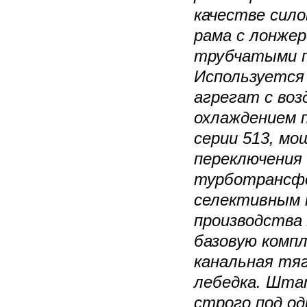
качестве сило
рама с лонжер
трубчатыми п
Используется
агрегат с во
охлаждением 
серии 513, мо
переключения 
турботрансф
селективным 
производства 
базовую комп
канальная тяг
лебедка. Шт
строго под од