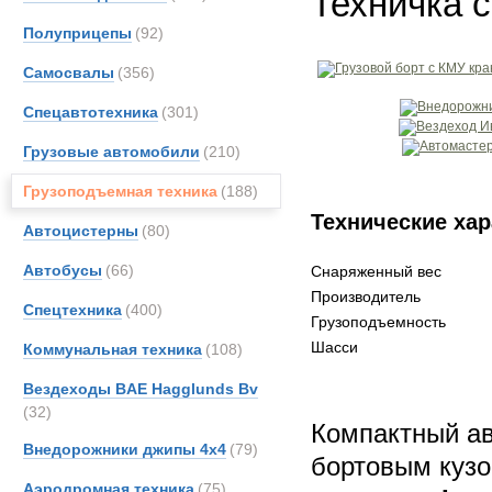
Техничка с
Полуприцепы
(92)
Самосвалы
(356)
Спецавтотехника
(301)
Грузовые автомобили
(210)
Грузоподъемная техника
(188)
Технические хар
Автоцистерны
(80)
Автобусы
(66)
Снаряженный вес
Производитель
Спецтехника
(400)
Грузоподъемность
Шасси
Коммунальная техника
(108)
Вездеходы BAE Hagglunds Bv
(32)
Компактный ав
Внедорожники джипы 4х4
(79)
бортовым куз
Аэродромная техника
(75)