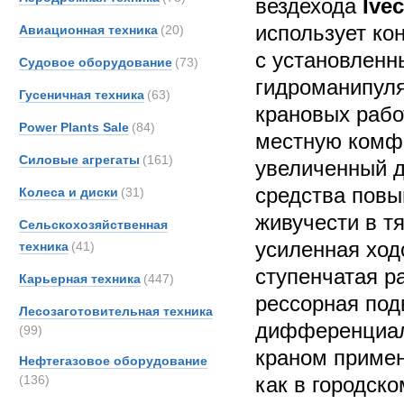
вездехода
Ive
использует ко
Авиационная техника
(20)
с установленн
Судовое оборудование
(73)
гидроманипул
Гусеничная техника
(63)
крановых рабо
Power Plants Sale
(84)
местную комф
Силовые агрегаты
(161)
увеличенный д
средства повы
Колеса и диски
(31)
живучести в т
Сельскохозяйственная
усиленная ход
техника
(41)
ступенчатая р
Карьерная техника
(447)
рессорная под
Лесозаготовительная техника
дифференциал
(99)
краном примен
Нефтегазовое оборудование
(136)
как в городско