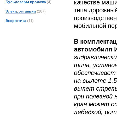
качестве маш
Бульдозеры продажа
(4)
типа дорожный
Электростанции
(287)
производствен
Энергетика
(11)
мобильной пер
В комплекта
автомобиля И
гидравлически
типа, установ
обеспечивает
на вылете 1.
вылет стрелы
при полезной н
кран может о
лебедкой, ро