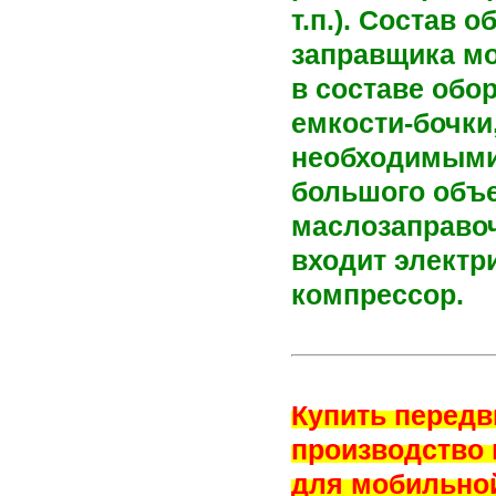
т.п.). Состав
заправщика мо
в составе обо
емкости-бочки
необходимыми
большого объе
маслозаправоч
входит электр
компрессор.
Купить перед
производство 
для мобильной