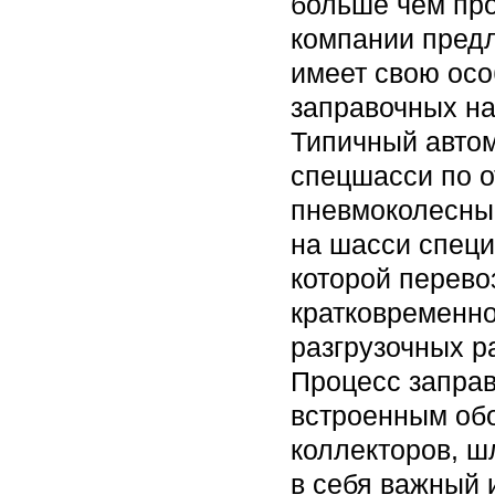
больше чем про
компании пред
имеет свою осо
заправочных на
Типичный авто
спецшасси по о
пневмоколесны
на шасси специ
которой перево
кратковременно
разгрузочных ра
Процесс заправ
встроенным об
коллекторов, ш
в себя важный 