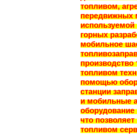
топливом, агр
передвижных м
используемой 
горных разраб
мобильное ша
топливозаправ
производство 
топливом техн
помощью обор
станции запра
и мобильные а
оборудование 
что позволяет
топливом серв