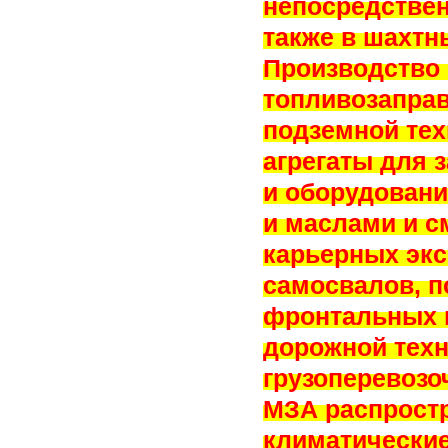
непосредствен
также в шахтн
Производство
топливозаправ
подземной тех
агрегаты для 
и оборудовани
и маслами и с
карьерных экс
самосвалов, 
фронтальных п
дорожной техн
грузоперевозо
МЗА распростр
климатические