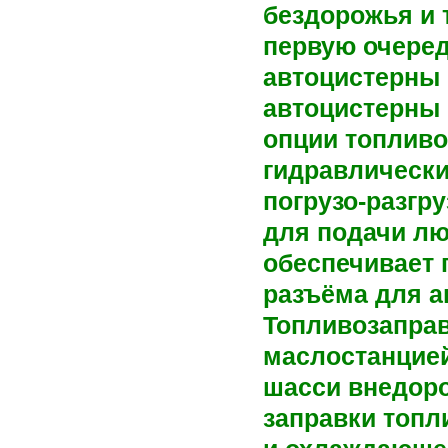
бездорожья и 
первую очеред
автоцистерны 
автоцистерны 
опции топлив
гидравлически
погрузо-разгр
для подачи лю
обеспечивает 
разъёма для а
Топливозапра
маслостанцией
шасси внедоро
заправки топл