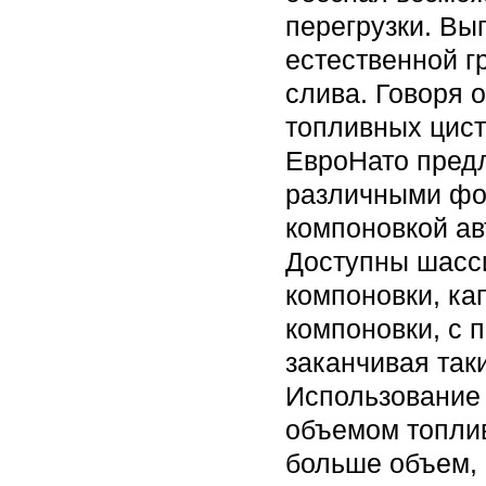
перегрузки. Вы
естественной г
слива. Говоря 
топливных цист
ЕвроНато пред
различными фо
компоновкой ав
Доступны шасси
компоновки, ка
компоновки, с 
заканчивая так
Использование 
объемом топлив
больше объем, 