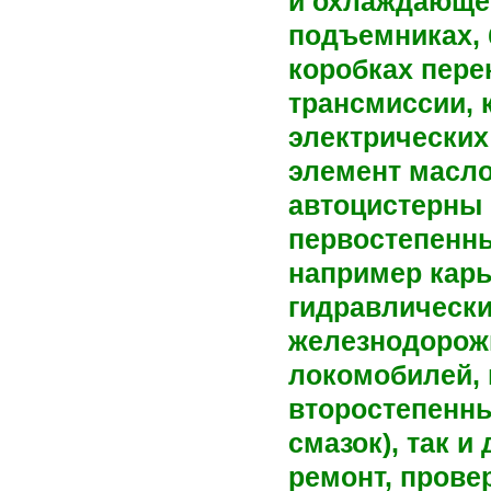
и охлаждающей
подъемниках, 
коробках пере
трансмиссии, 
электрических 
элемент масло
автоцистерны 
первостепенны
например карь
гидравлически
железнодорожн
локомобилей, 
второстепенны
смазок), так 
ремонт, прове