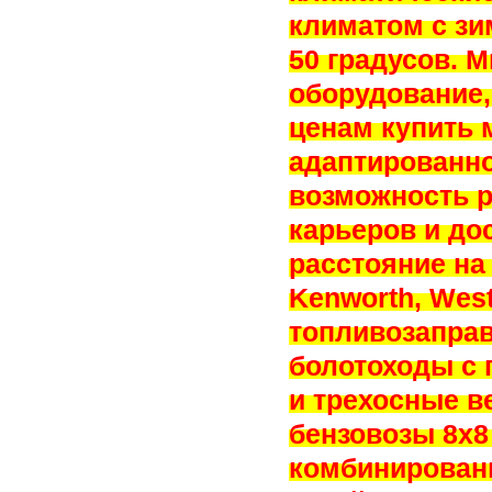
климатом с зи
50 градусов. 
оборудование,
ценам купить 
адаптированно
возможность р
карьеров и до
расстояние на 
Kenworth, West
топливозапра
болотоходы с 
и трехосные в
бензовозы 8х8
комбинирован