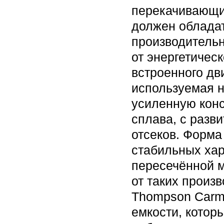
перекачивающи
должен обладат
производительн
от энергетичес
встроенного дв
используемая 
усиленную конс
сплава, с разв
отсеков. Форма
стабильных хар
пересечённой м
от таких произв
Thompson Carmi
емкости, котор