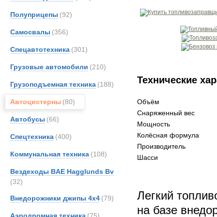
Полуприцепы
(92)
Самосвалы
(356)
Спецавтотехника
(301)
Грузовые автомобили
(210)
Технические хар
Грузоподъемная техника
(188)
Автоцистерны
(80)
Объём
Снаряженный вес
Автобусы
(66)
Мощность
Колёсная формула
Спецтехника
(400)
Производитель
Коммунальная техника
(108)
Шасси
Вездеходы BAE Hagglunds Bv
(32)
Легкий топлив
Внедорожники джипы 4х4
(79)
на базе внед
Аэродромная техника
(75)