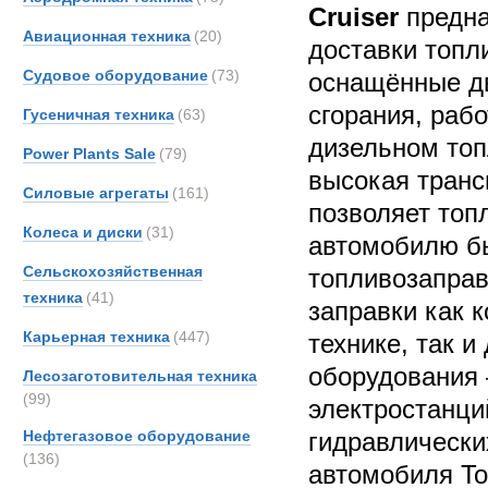
Cruiser
предна
Авиационная техника
(20)
доставки топл
Судовое оборудование
(73)
оснащённые дв
сгорания, раб
Гусеничная техника
(63)
дизельном то
Power Plants Sale
(79)
высокая транс
Силовые агрегаты
(161)
позволяет топ
Колеса и диски
(31)
автомобилю бы
Сельскохозяйственная
топливозапра
техника
(41)
заправки как 
Карьерная техника
(447)
технике, так и
оборудования 
Лесозаготовительная техника
(99)
электростанций
Нефтегазовое оборудование
гидравлически
(136)
автомобиля Toy