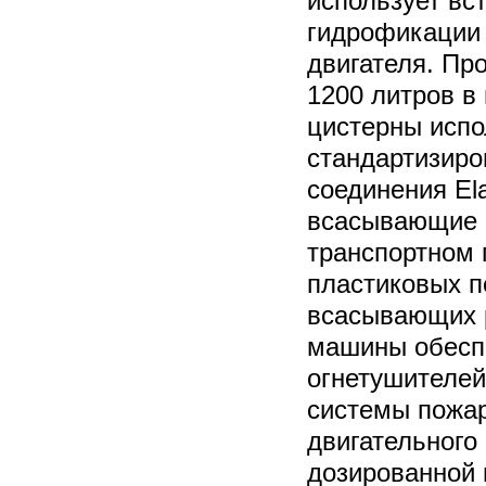
использует вс
гидрофикации 
двигателя. Пр
1200 литров в
цистерны испо
стандартизир
соединения Ela
всасывающие р
транспортном
пластиковых п
всасывающих р
машины обесп
огнетушителей
системы пожа
двигательного
дозированной 