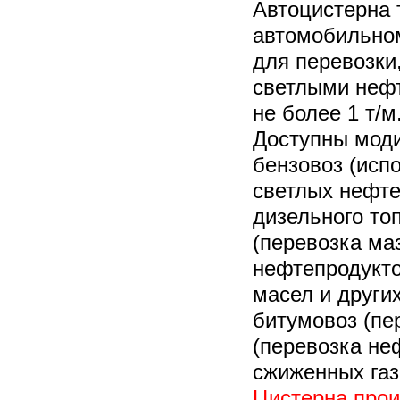
Автоцистерна 
автомобильно
для перевозки
светлыми неф
не более 1 т/м
Доступны мод
бензовоз (исп
светлых нефте
дизельного то
(перевозка ма
нефтепродукто
масел и други
битумовоз (пе
(перевозка неф
сжиженных газ
Цистерна прои