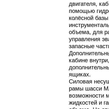
двигателя, ка
помощью гидр
колёсной баз
инструментал
объема, для р
управления э
запасные част
Дополнительн
кабине внутри,
дополнительн
ящиках.
Силовая несущ
рамы шасси M
возможности 
жидкостей и г