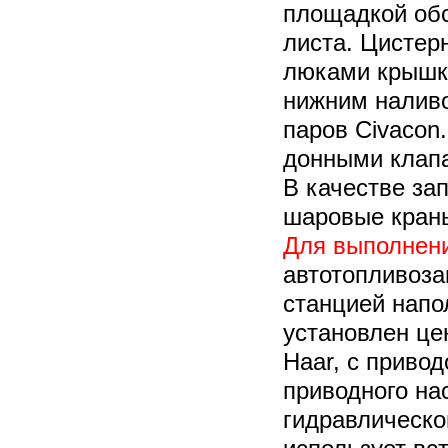
площадкой обс
листа. Цистер
люками крышка
нижним наливо
паров Civacon
донными клапа
В качестве за
шаровые кран
Для выполнени
автотопливоз
станцией напо
установлен це
Haar, с привод
приводного на
гидравлическо