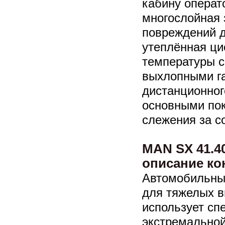
кабину операт
многослойная 
повреждений д
утеплённая ци
температуры с
выхлопными га
дистанционног
основными по
слежения за с
MAN SX 41.40
описание ко
Автомобильны
для тяжелых в
использует сп
экстремальной