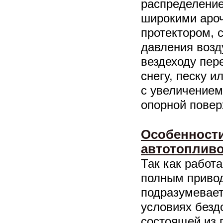
распределение
широкими аро
протектором, 
давления возд
вездеходу пер
снегу, песку и
с увеличением
опорной повер
Особенности
автотоплив
Так как работ
полным приво
подразумевает
условиях безд
состоящей из 