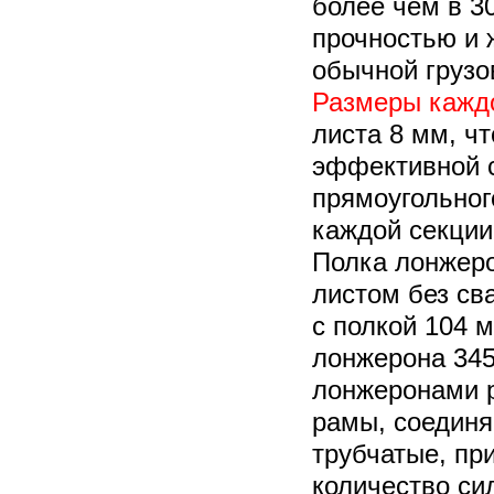
более чем в 3
прочностью и 
обычной грузо
Размеры кажд
листа 8 мм, чт
эффективной с
прямоугольног
каждой секции
Полка лонжеро
листом без св
с полкой 104 
лонжерона 345
лонжеронами 
рамы, соедин
трубчатые, п
количество си