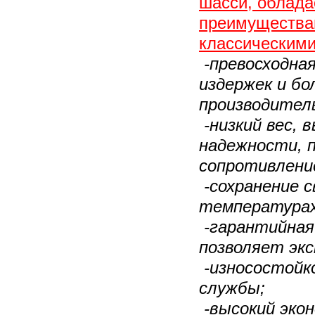
шасси, облад
преимущества
классическими
-превосходна
издержек и бо
производител
-низкий вес, 
надежности, 
сопротивление
-сохранение с
температурах
-гарантийная
позволяет эк
-износостойк
службы;
-высокий эко