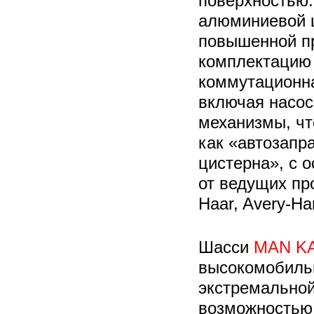
поверхностью
алюминиевой ц
повышенной пр
комплектацию 
коммутационна
включая насос
механизмы, чт
как «автозапр
цистерна», с 
от ведущих пр
Haar, Avery-Har
Шасси
MAN K
высокомобильн
экстремальной
возможностью