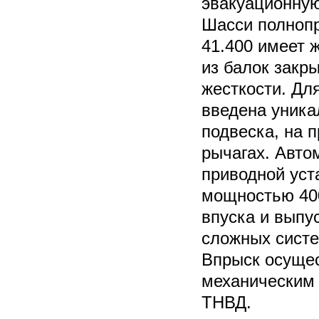
эвакуационную
Шасси полноп
41.400 имеет 
из балок закр
жесткости. Дл
введена уник
подвеска, на 
рычагах. Авто
приводной уст
мощностью 400
впуска и выпу
сложных систе
Впрыск осуще
механическим
ТНВД.