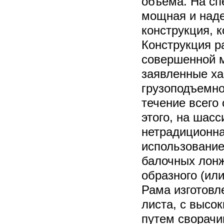
объема. На с
мощная и над
конструкция, к
Конструкция р
совершенной м
заявленные ха
грузоподъемно
течение всего
этого, на шас
нетрадиционна
использование
балочных лонж
образного (ил
Рама изготовл
листа, с высо
путем сворачи