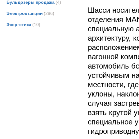
Бульдозеры продажа
(4)
Шасси носител
Электростанции
(286)
отделения MAN
Энергетика
(10)
специальную 
архитектуру, 
расположением
вагонной комп
автомобиль бо
устойчивым на
местности, гд
уклоны, накло
случая застре
взять крутой 
специальное у
гидроприводну