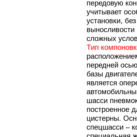
передовую кон
учитывает осо
установки, бе
выносливости 
сложных услов
Т
ип компоновк
расположение
передней ось
базы двигател
является опер
автомобильны
шасси пневмок
построенное д
цистерны. Осн
спецшасси – к
специальная ж