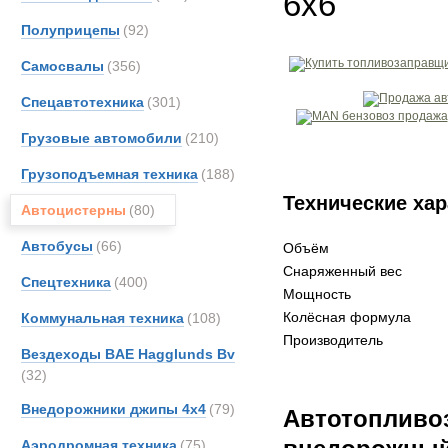
6x6
Полуприцепы
(92)
Самосвалы
(356)
Спецавтотехника
(301)
Грузовые автомобили
(210)
Грузоподъемная техника
(188)
Технические хар
Автоцистерны
(80)
Автобусы
(66)
Объём
Снаряженный вес
Спецтехника
(400)
Мощность
Колёсная формула
Коммунальная техника
(108)
Производитель
Вездеходы BAE Hagglunds Bv
(32)
Внедорожники джипы 4х4
(79)
Автотопливо
Аэродромная техника
(75)