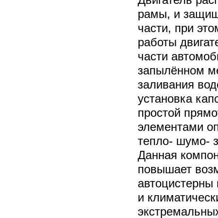
рамы, и защищ
части, при эт
работы двигат
части автомоб
запылённом ме
заливания вод
установка кап
простой прямо
элементами оп
тепло- шумо- 
Данная компон
повышает воз
автоцистерны
и климатическ
экстремальных