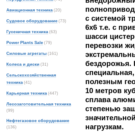
внедорожный
полноприво
Авиационная техника
(20)
с системой т
Судовое оборудование
(73)
6х6 т.е. с пр
Гусеничная техника
(63)
шасси цистер
Power Plants Sale
(79)
перевозки жи
экстремальны
Силовые агрегаты
(161)
бездорожья.
Колеса и диски
(31)
специальная,
Сельскохозяйственная
полезным ге
техника
(41)
10 метров ку
Карьерная техника
(447)
сплава алюми
Лесозаготовительная техника
степенью защ
(99)
значительной
Нефтегазовое оборудование
нагрузкам.
(136)