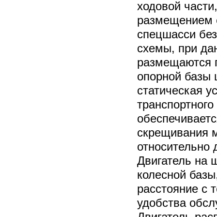
ходовой части
размещением о
спецшасси без
схемы, при да
размещаются 
опорной базы 
статическая у
транспортного 
обеспечивает
скрещивания 
относительно д
Двигатель на 
колесной базы
расстояние с т
удобства обсл
Двигатель рас