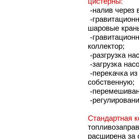
цистерны:
-налив через 
-гравитационн
шаровые краны
-гравитационн
коллектор;
-разгрузка на
-загрузка нас
-перекачка из
собственную;
-перемешивани
-регулировани
Стандартная 
топливозапра
расширена за 