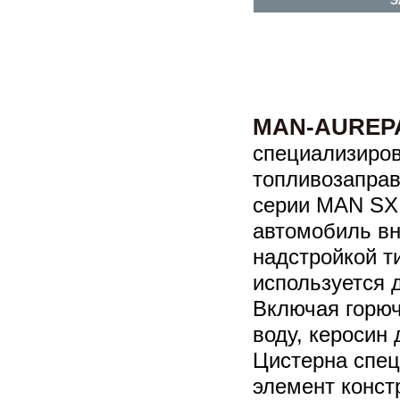
Э
MAN-AUREPA 
специализиро
топливозаправ
серии MAN SX,
автомобиль вн
надстройкой т
используется 
Включая горю
воду, керосин
Цистерна спец
элемент конст