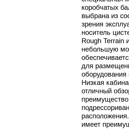
коробчатых ба
выбрана из со
зрения эксплу
носитель цист
Rough Terrain
небольшую мо
обеспечиваетс
для размещен
оборудования 
Низкая кабина
отличный обзо
преимущество
подрессориван
расположения.
имеет преимущ