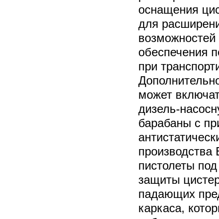
оснащения цис
для расширен
возможностей 
обеспечения 
при транспорт
Дополнительн
может включат
дизель-насосн
барабаны с пр
антистатическ
производства 
пистолеты под
защиты цистер
падающих пред
каркаса, кото