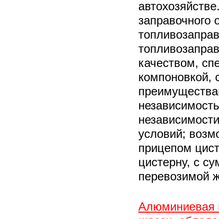
автохозяйстве
заправочного 
топливозапра
топливозаправ
качеством, сп
компоновкой, 
преимущества
независимость
независимости
условий; возм
прицепом цист
цистерну, с с
перевозимой ж
Алюминиевая ц