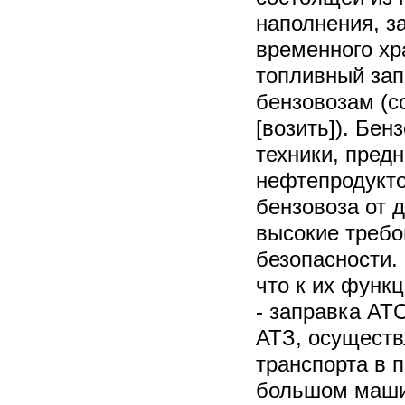
наполнения, з
временного хр
топливный зап
бензовозам (со
[возить]). Бен
техники, пред
нефтепродукто
бензовоза от д
высокие требо
безопасности.
что к их функ
- заправка АТС
АТЗ, осущест
транспорта в 
большом маши