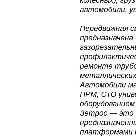
колесных), гр
автомобили, ув
Передвижная с
предназначена 
газорезательн
профилактичес
ремонте трубо
металлических
Автомобили м
ПРМ, СТО унив
оборудованием
Зетрос — это 
предназначенн
платформами 