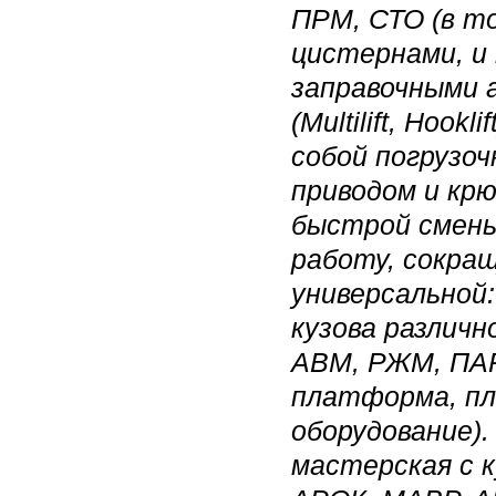
ПРМ, СТО (в т
цистернами, и
заправочными
(Multilift, Hoo
собой погрузоч
приводом и кр
быстрой смены
работу, сокращ
универсальной
кузова различн
АВМ, РЖМ, ПАР
платформа, пл
оборудование).
мастерская с 