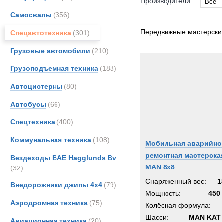
Производители
Все
Самосвалы
(356)
Все
Bedfo
Передвижные мастерск
Спецавтотехника
(301)
Danth
Грузовые автомобили
(210)
GKN
Грузоподъемная техника
(188)
Haggl
Iveco
Автоцистерны
(80)
Karch
Автобусы
(66)
Kogel
Спецтехника
(400)
Liebhe
MAN
Коммунальная техника
(108)
Мобильная аварийно
MCE
ремонтная мастерска
Вездеходы BAE Hagglunds Bv
Marsh
MAN 8x8
(32)
Merce
Снаряженный вес:
1
Внедорожники джипы 4х4
(79)
Scani
Мощность:
450 
Аэродромная техника
(75)
Toyot
Колёсная формула:
UBR
Шасси:
MAN KAT 
Авиационная техника
(20)