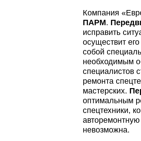
Компания «Евр
ПАРМ
.
Передв
исправить ситу
осуществит ег
собой специал
необходимым об
специалистов 
ремонта спецте
мастерских.
Пе
оптимальным р
спецтехники, к
авторемонтную 
невозможна.