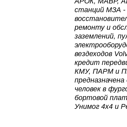
АРОК, МАВР, А
станций МЗА -
восстановител
ремонту и обс
заземлений, п
электрооборудо
вездеходов Volv
кредит передв
КМУ, ПАРМ и П
предназначена 
человек в фург
бортовой плат
Унимог 4х4 и Р