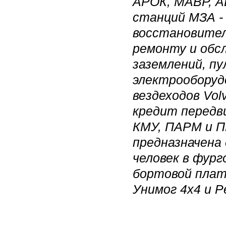
АРОК, МАВР, А
станций МЗА -
восстановител
ремонту и обс
заземлений, п
электрооборудо
вездеходов Volv
кредит передв
КМУ, ПАРМ и П
предназначена 
человек в фург
бортовой плат
Унимог 4х4 и Р