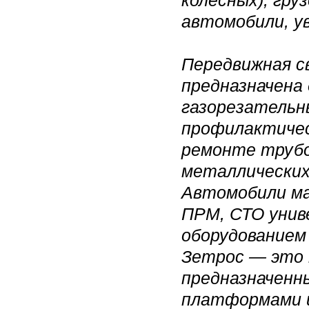
колесных), гр
автомобили, ув
Передвижная с
предназначена 
газорезательн
профилактичес
ремонте трубо
металлических
Автомобили м
ПРМ, СТО унив
оборудованием
Зетрос — это 
предназначенн
платформами 