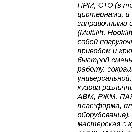
ПРМ, СТО (в т
цистернами, и
заправочными
(Multilift, Hoo
собой погрузоч
приводом и кр
быстрой смены
работу, сокращ
универсальной
кузова различн
АВМ, РЖМ, ПАР
платформа, пл
оборудование).
мастерская с 