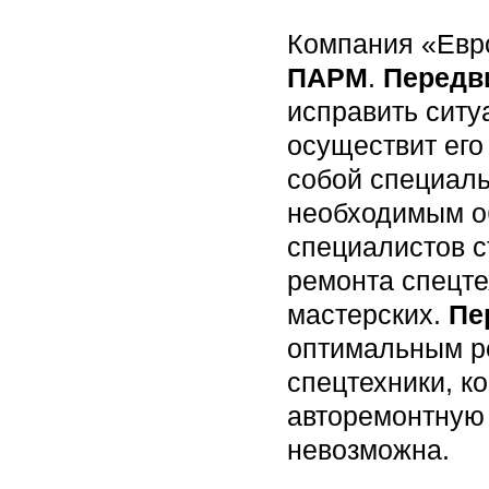
Компания «Евр
ПАРМ
.
Передв
исправить ситу
осуществит ег
собой специал
необходимым об
специалистов 
ремонта спецте
мастерских.
Пе
оптимальным р
спецтехники, к
авторемонтную 
невозможна.