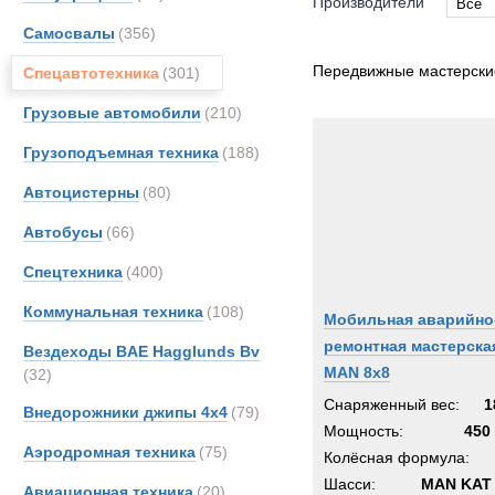
Производители
Все
Самосвалы
(356)
Все
Bedfo
Передвижные мастерск
Спецавтотехника
(301)
Danth
Грузовые автомобили
(210)
GKN
Грузоподъемная техника
(188)
Haggl
Iveco
Автоцистерны
(80)
Karch
Автобусы
(66)
Kogel
Спецтехника
(400)
Liebhe
MAN
Коммунальная техника
(108)
Мобильная аварийно
MCE
ремонтная мастерска
Вездеходы BAE Hagglunds Bv
Marsh
MAN 8x8
(32)
Merce
Снаряженный вес:
1
Внедорожники джипы 4х4
(79)
Scani
Мощность:
450 
Аэродромная техника
(75)
Toyot
Колёсная формула:
UBR
Шасси:
MAN KAT 
Авиационная техника
(20)