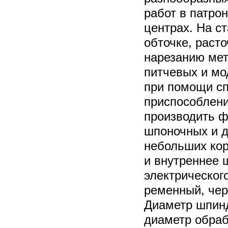
работ в патро
центрах. На с
обточке, расто
нарезанию мет
питчевых и мо
при помощи с
приспособлени
производить ф
шпоночных и д
небольших кор
и внутреннее
электрического
ременный, чер
Диаметр шпин
диаметр обраб