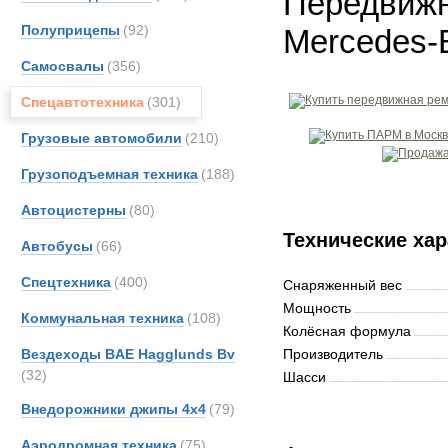
Передвижн
Полуприцепы
(92)
Mercedes-
Самосвалы
(356)
Спецавтотехника
(301)
Грузовые автомобили
(210)
Грузоподъемная техника
(188)
Автоцистерны
(80)
Технические хар
Автобусы
(66)
Спецтехника
(400)
Снаряженный вес
Мощность
Коммунальная техника
(108)
Колёсная формула
Вездеходы BAE Hagglunds Bv
Производитель
(32)
Шасси
Внедорожники джипы 4х4
(79)
Аэродромная техника
(75)