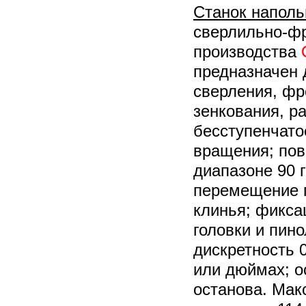
Станок напол
сверлильно-фр
производства
предназначен 
сверления, фр
зенкования, р
бесступенчато
вращения; пов
диапазоне 90 
перемещение п
клинья; фикса
головки и пино
дискретность 
или дюймах; о
останова. Ма