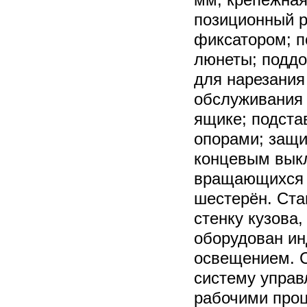
позиционный р
фиксатором; 
люнеты; поддо
для нарезания
обслуживания
ящике; подста
опорами; защи
концевым выкл
вращающихся 
шестерён. Ста
стенку кузова,
оборудован и
освещением. С
систему управ
рабочими про