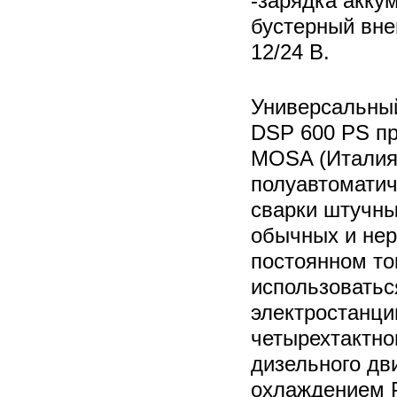
-зарядка аккум
бустерный вне
12/24 В.
Универсальны
DSP 600 PS пр
MOSA (Италия
полуавтоматич
сварки штучны
обычных и не
постоянном то
использоватьс
электростанции
четырехтактно
дизельного дв
охлаждением P