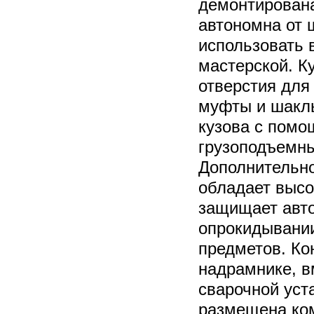
демонтирована
автономна от 
использовать 
мастерской. К
отверстия для 
муфты и шаклы
кузова с пом
грузоподъемны
Дополнительно
обладает высо
защищает авт
опрокидывании
предметов. Ко
надрамнике, в
сварочной уст
размещена ко