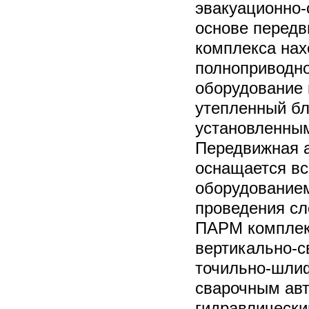
эвакуационно-
основе передв
комплекса нах
полноприводно
оборудование н
утепленный бл
установленны
Передвижная 
оснащается в
оборудованием
проведения сл
ПАРМ комплек
вертикально-с
точильно-шли
сварочным авт
гидравлически