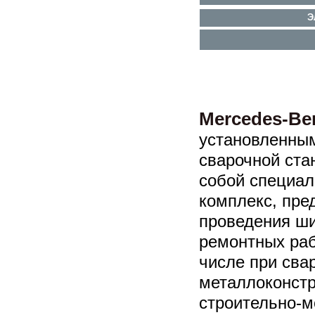
Э
Mercedes-Be
установленны
сварочной ст
собой специа
комплекс, пре
проведения ш
ремонтных раб
числе при сва
металлоконстр
строительно-м