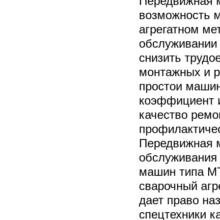
Передвижная 
возможность м
агрегатном ме
обслуживании
снизить трудо
монтажных и р
простои машин
коэффициент и
качество ремо
профилактичес
Передвижная м
обслуживания 
машин типа МТ
сварочный агр
дает право на
спецтехники к