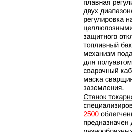
плавная регул
двух диапазона
регулировка н
целлюлозными 
защитного отк
топливный бак
механизм пода
для полуавтом
сварочный каб
маска сварщик
заземления.
Станок токарн
специализиро
2500
облегченн
предназначен 
разнообразных