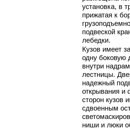
установка, в 
прижатая к бор
грузоподъемнос
подвеской кра
лебедки.
Кузов имеет з
одну боковую 
внутри надра
лестницы. Дв
надежный под
открывания и 
сторон кузов и
сдвоенным ос
светомаскиро
ниши и люки о