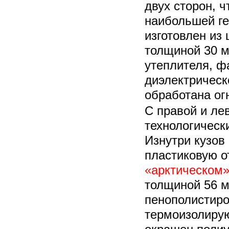
двух сторон, ч
наибольшей г
изготовлен из
толщиной 30 м
утеплителя, ф
диэлектрическ
обработана о
С правой и ле
технологическ
Изнутри кузов
пластиковую от
«арктическом
толщиной 56 м
пенополистиро
термоизолирую