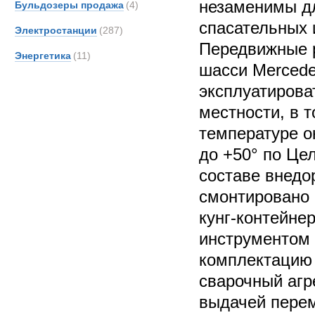
незаменимы д
Бульдозеры продажа
(4)
спасательных 
Электростанции
(287)
Передвижные 
Энергетика
(11)
шасси Mercede
эксплуатирова
местности, в т
температуре о
до +50° по Це
составе внедо
смонтировано 
кунг-контейне
инструментом 
комплектацию
сварочный агр
выдачей пере