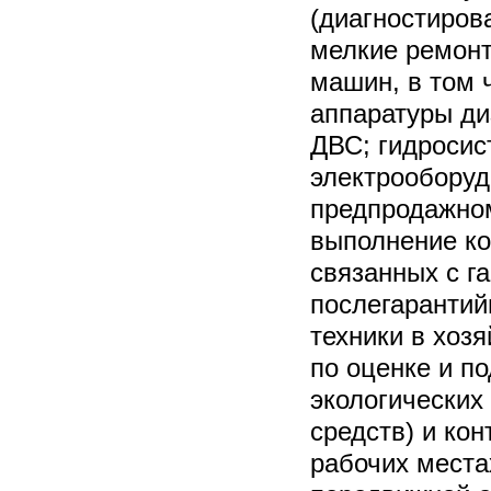
(диагностиров
мелкие ремонт
машин, в том 
аппаратуры д
ДВС; гидросис
электрооборуд
предпродажном
выполнение ко
связанных с г
послегаранти
техники в хоз
по оценке и п
экологических
средств) и ко
рабочих места