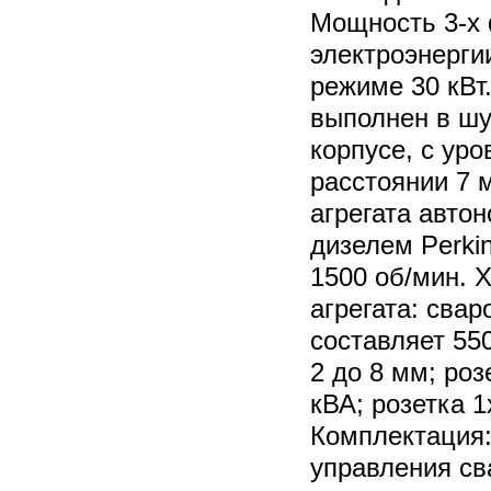
Мощность 3-х 
электроэнерг
режиме 30 кВт
выполнен в ш
корпусе, с ур
расстоянии 7 
агрегата авто
дизелем Perki
1500 об/мин. 
агрегата: сва
составляет 55
2 до 8 мм; ро
кВА; розетка 
Комплектация
управления с