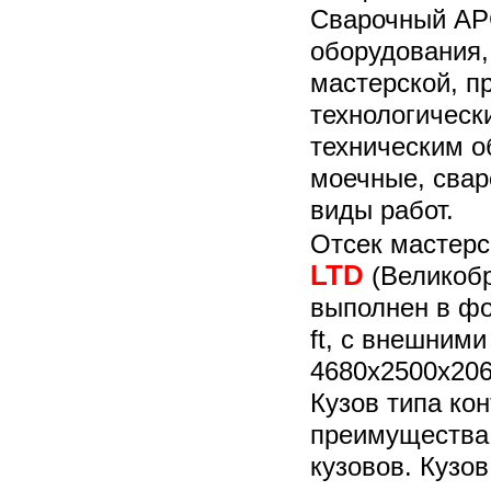
Сварочный АР
оборудования,
мастерской, п
технологическ
техническим о
моечные, свар
виды работ.
Отсек мастерс
LTD
(Великобр
выполнен в фо
ft, с внешним
4680х2500х206
Кузов типа ко
преимущества
кузовов. Кузо