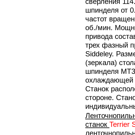
сверления 114
шпинделя от 0
частот вращен
об./мин. Мощн
привода состав
трех фазный п
Siddeley. Раз
(зеркала) сто
шпинделя МТ3.
охлаждающей ж
Станок распол
стороне. Стан
индивидуальн
Ленточнопиль
станок
Terrier
ленточнопильн