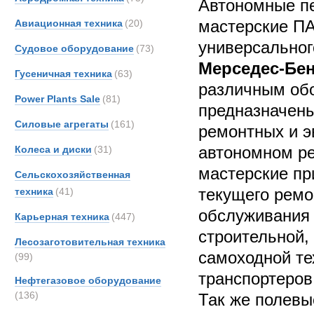
Автономные п
мастерские П
Авиационная техника
(20)
универсальног
Судовое оборудование
(73)
Мерседес-Бен
Гусеничная техника
(63)
различным об
Power Plants Sale
(81)
предназначены
Силовые агрегаты
(161)
ремонтных и э
автономном р
Колеса и диски
(31)
мастерские пр
Сельскохозяйственная
текущего ремо
техника
(41)
обслуживания 
Карьерная техника
(447)
строительной, 
Лесозаготовительная техника
самоходной те
(99)
транспортеров 
Нефтегазовое оборудование
(136)
Так же полевы