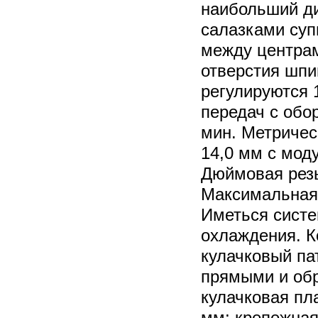
наибольший д
салазками суп
между центрам
отверстия шпи
регулируются 
передач с обор
мин. Метричес
14,0 мм с моду
Дюймовая резь
Максимальная 
Иметься систе
охлаждения. К
кулачковый па
прямыми и обр
кулачковая пл
мм; крепежная