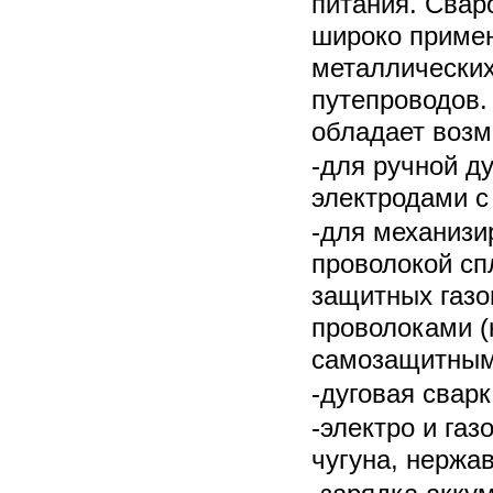
питания. Сва
широко примен
металлических
путепроводов.
обладает воз
-для ручной д
электродами с
-для механизи
проволокой сп
защитных газ
проволоками (
самозащитным
-дуговая сварк
-электро и газ
чугуна, нержа