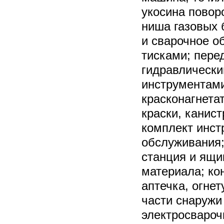
укосина повор
ниша газовых 
и сварочное о
тисками; пере
гидравлически
инструментами
красконагнета
краски, канис
комплект инст
обслуживания;
станция и ящи
материала; ко
аптечка, огне
части снаружи
электросвароч