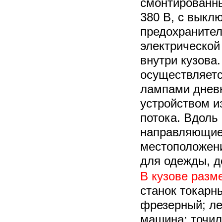
смонтированны
380 В, с выкл
предохраните
электрической
внутри кузова
осуществляетс
лампами дневн
устройством и
потока. Вдоль
направляющие
местоположени
для одежды, 
В кузове разм
станок токарн
фрезерный; ле
машина; точи