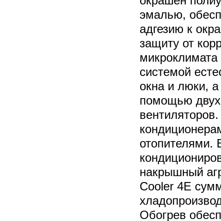
окрашен полиу
эмалью, обес
адгезию к окр
защиту от кор
микроклимата 
системой есте
окна и люки, а
помощью двух
вентиляторов.
кондиционера
отопителями. 
кондициониров
накрышный агр
Cooler 4Е сум
хладопроизвод
Обогрев обесп