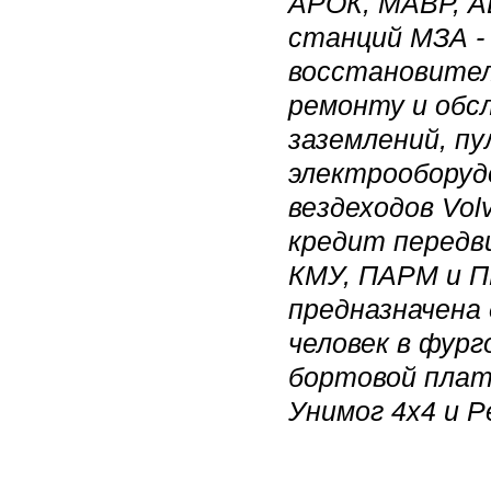
АРОК, МАВР, А
станций МЗА -
восстановител
ремонту и обс
заземлений, п
электрооборудо
вездеходов Volv
кредит передв
КМУ, ПАРМ и П
предназначена 
человек в фург
бортовой плат
Унимог 4х4 и Р