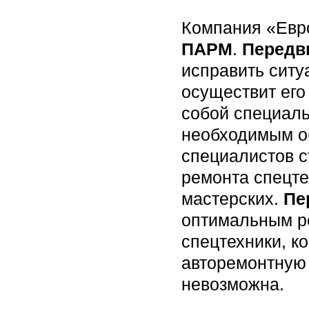
Компания «Евр
ПАРМ
.
Передв
исправить ситу
осуществит ег
собой специал
необходимым об
специалистов 
ремонта спецте
мастерских.
Пе
оптимальным р
спецтехники, к
авторемонтную 
невозможна.