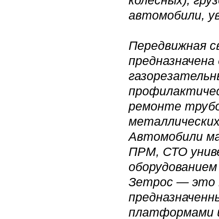
колесных), гр
автомобили, ув
Передвижная с
предназначена 
газорезательн
профилактичес
ремонте трубо
металлических
Автомобили м
ПРМ, СТО унив
оборудованием
Зетрос — это 
предназначенн
платформами 