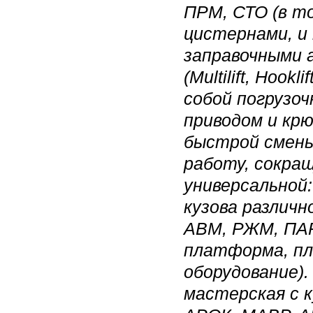
ПРМ, СТО (в т
цистернами, и
заправочными
(Multilift, Hoo
собой погрузоч
приводом и кр
быстрой смены
работу, сокращ
универсальной
кузова различн
АВМ, РЖМ, ПАР
платформа, пл
оборудование).
мастерская с 