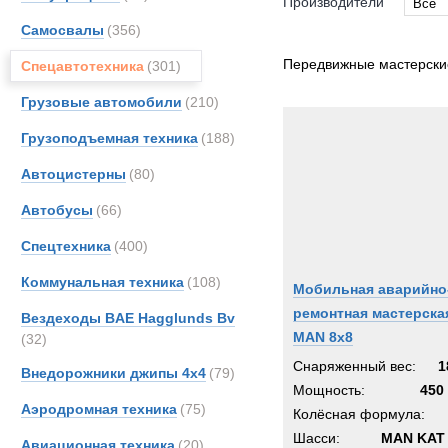
Производители
Все
Самосвалы
(356)
Все
Bedfo
Передвижные мастерск
Спецавтотехника
(301)
Danth
Грузовые автомобили
(210)
GKN
Грузоподъемная техника
(188)
Haggl
Iveco
Автоцистерны
(80)
Karch
Автобусы
(66)
Kogel
Спецтехника
(400)
Liebhe
MAN
Коммунальная техника
(108)
Мобильная аварийно
MCE
ремонтная мастерска
Вездеходы BAE Hagglunds Bv
Marsh
MAN 8x8
(32)
Merce
Снаряженный вес:
1
Внедорожники джипы 4х4
(79)
Scani
Мощность:
450 
Аэродромная техника
(75)
Toyot
Колёсная формула:
UBR
Шасси:
MAN KAT 
Авиационная техника
(20)