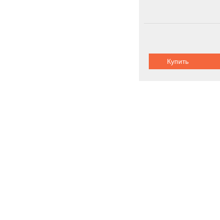
Купить
Судовое обо
Новинки
Акции