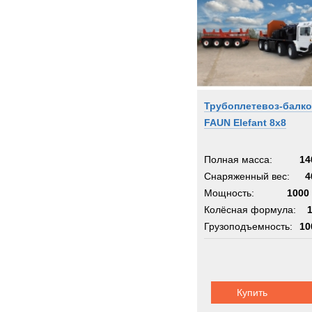
Grove
HOW
Haggl
Ham
Hamm
Трубоплетевоз-балк
Harle
FAUN Elefant 8x8
Harri
Haula
Полная масса:
14
Haulo
Снаряженный вес:
4
Hiab
Мощность:
1000 
Hitach
Колёсная формула:
Holm
Грузоподъемность:
10
Hutch
Шасси:
фаун
Hydr
Hyster
Купить
Hyund