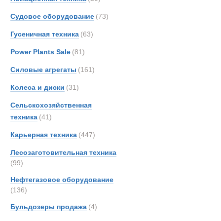
Тягачи седе
Berto
Судовое оборудование
(73)
Boss
Гусеничная техника
(63)
Bough
Brock
Power Plants Sale
(81)
Bronc
Силовые агрегаты
(161)
Brosh
Колеса и диски
(31)
Buche
Bukh
Сельскохозяйственная
Bunc
техника
(41)
CATE
Карьерная техника
(447)
Carco
Лесозаготовительная техника
Casag
(99)
Case
Нефтегазовое оборудование
Condi
(136)
Conti
Полуприцеп
Бульдозеры продажа
(4)
Crane
Cumm