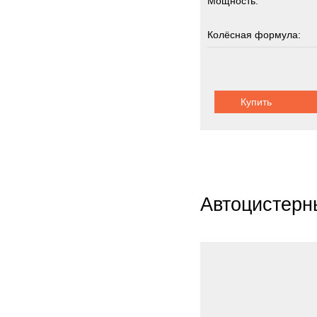
Мощность:
Ziegle
Zooml
Колёсная формула:
Zwieh
Грузоподъемность:
ГАЗ
3
Кама
Купить
Шасси:
шарнир
Кург
МАЗ
Титан
Тонар
Урал
Автоцистерн