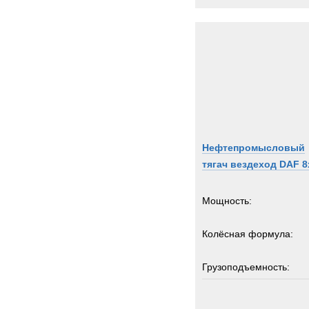
IDRO
INVE
Inger
Iveco
JCB
JEEP
Jagua
John-
Нефтепромысловый
Jones
тягач вездеход DAF 8
Jonya
KH-Ki
Мощность:
KRE
Kalma
Колёсная формула:
Karch
Kassb
Грузоподъемность:
Kenwo
24
Нагрузка на ССУ:
King