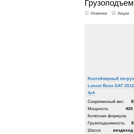
Грузоподъем
Senn
Новинки
Акции
Shac
Siem
Sisu
Stand
Starfl
Stein
Still
Supac
Контейнерный погруз
Syke
Lancer Boss GAT 2512
Syst
4x4
TATR
Снаряженный вес:
5
TCM-
Мощность:
420 
TER
Колёсная формула:
Terbe
Грузоподъемность:
3
Theur
Шасси:
вездеход