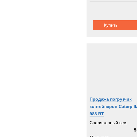
Thomp
Toyot
Trail
Купить
Trepe
UBR
UHL
Unim
Uniro
Valme
Volvo
Warts
Werne
Продажа погрузчик
Winge
контейнеров Caterpill
Wirth
988 RT
XCM
Снаряженный вес:
Zagro
5
Zeppe