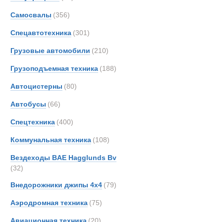
Все
Самосвалы
(356)
Автопоезда
AM-Ge
Ahlm
Спецавтотехника
(301)
Alfon
Грузовые автомобили
(210)
Alvis
Грузоподъемная техника
(188)
Arbau
Ashok
Автоцистерны
(80)
Astra
Автобусы
(66)
Aurep
Спецтехника
(400)
Aveli
BAE
Коммунальная техника
(108)
BELL
Вездеходы BAE Hagglunds Bv
BMW
(32)
Beco
Внедорожники джипы 4х4
(79)
Bedfo
Аэродромная техника
(75)
Belsh
Benfo
Авиационная техника
(20)