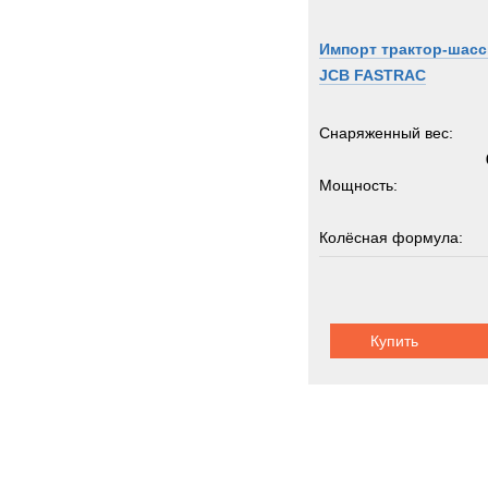
ROS
Rapie
Импорт трактор-шасс
Renau
JCB FASTRAC
Rocki
Rolba
Снаряженный вес:
Rope
Мощность:
Rotax
Rotzl
Колёсная формула:
SAN
SAU
Грузоподъемность:
Sandv
Scam
Купить
Scani
Schmi
Schmi
Seddo
Sedidr