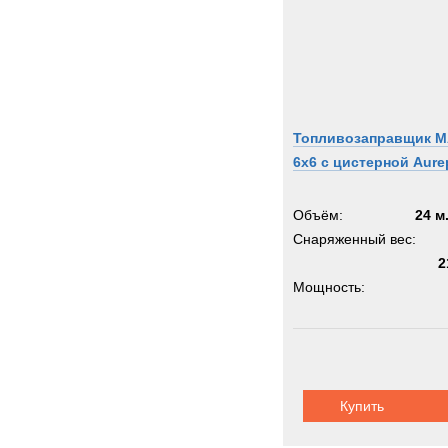
Топливозаправщик 
6x6 с цистерной Aure
Объём:
24 м
Снаряженный вес:
2
Мощность:
Колёсная формула:
Шасси:
автоп
Купить