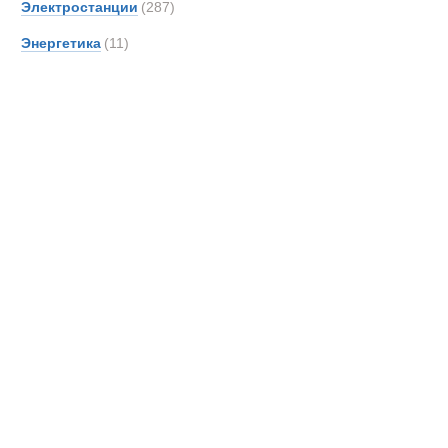
Электростанции
(287)
DAF
Энергетика
(11)
DOO
Danth
De An
Detroi
Deutz
Devel
Doll
Dougl
EDE
EKAL
EM Dri
EUR
Effer
Самосвалы
Entwi
Epiro