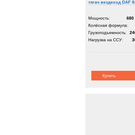
тягач вездеход DAF 8
Metal
Milita
Мощность:
680 
Moffe
Колёсная формула:
Грузоподъемность:
Moro
24
Нагрузка на ССУ:
3
Nicol
OK
OMA
OSH
PAUS
Купить
PTH
PUC
Pacto
Perki
Pless
Polari
Prino