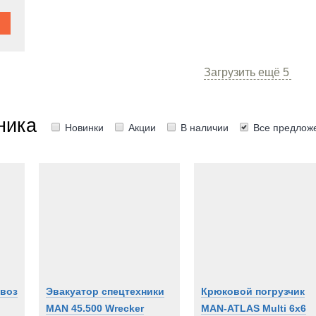
PE
soll-Rand
Загрузить ещё
5
r
Deere
ника
Новинки
Акции
В наличии
Все предлож
ng
pper
SS
r
er
ohrer
rth
овоз
Эвакуатор спецтехники
Крюковой погрузчик
ofer
MAN 45.500 Wrecker
MAN-ATLAS Multi 6x6