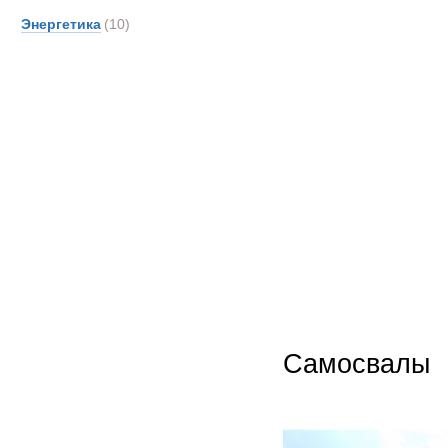
DOO
Энергетика
(10)
Danth
De An
Detroi
Deutz
Devel
Doll
Dougl
EDE
EKAL
EM Dri
EUR
Effer
Самосвалы
Entwi
Epiro
Erkin