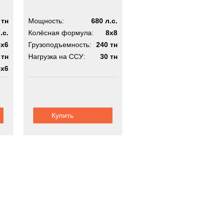
 тн
Мощность:
680 л.с.
.с.
Колёсная формула:
8x8
6x6
Грузоподъемность:
240 тн
 тн
Нагрузка на ССУ:
30 тн
6x6
Купить