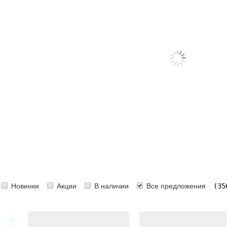
SAN
erm
gelis
t-Diesel
on
as
CO
IFT
lling
OMAX
Новинки
Акции
В наличии
Все предложения
(35
stle
c