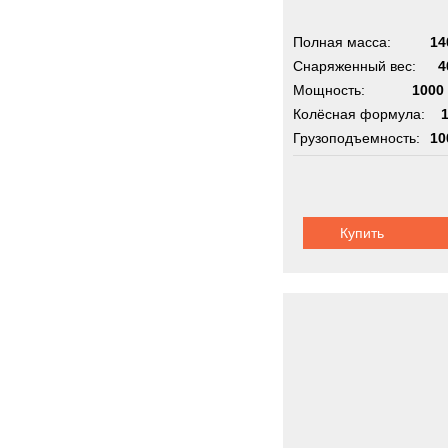
Kogel
Koma
Полная масса:
14
Снаряженный вес:
Kroll
4
Мощность:
1000 
Kronp
Колёсная формула:
Land-
Грузоподъемность:
10
Lemm
Шасси:
фаун
Liebhe
MAC
MAN
Купить
MCE
MICH
MOW
MTU
Manit
Marsh
Merce
Metal