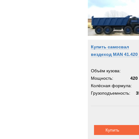
EuroG
FAUN
FEND
FOR
Faymo
FiatAl
Купить самосвал
Fode
вездеход MAN 41.420
Foec
Freigh
Объём кузова:
GE
Мощность:
420 
Колёсная формула:
GKN
Грузоподъемность:
3
Ginaf
Glost
Goody
Gottw
Grada
Купить
Grove