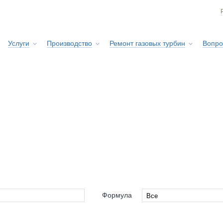
Услуги
Производство
Ремонт газовых турбин
Вопро
Сервисная служба
Формула
Все
Все
neral
4x2