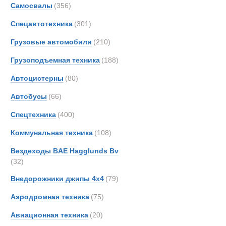
Автопоезда
Самосвалы
(356)
Ahlm
Спецавтотехника
(301)
Alfon
Alvis
Грузовые автомобили
(210)
Arbau
Грузоподъемная техника
(188)
Ashok
Автоцистерны
(80)
Astra
Aurep
Автобусы
(66)
Aveli
Спецтехника
(400)
BAE
Коммунальная техника
(108)
BELL
BMW
Вездеходы BAE Hagglunds Bv
(32)
Beco
Bedfo
Внедорожники джипы 4х4
(79)
Belsh
Аэродромная техника
(75)
Benfo
Тягачи седе
Авиационная техника
(20)
Berto