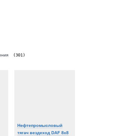
ения
(301)
Нефтепромысловый
тягач вездеход DAF 8x8