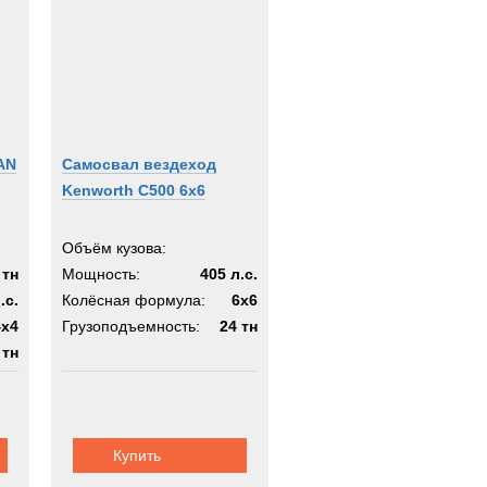
AN
Самосвал вездеход
Kenworth C500 6x6
Объём кузова:
 тн
Мощность:
405 л.с.
.с.
Колёсная формула:
6x6
4x4
Грузоподъемность:
24 тн
 тн
Купить