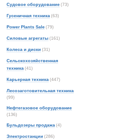
Boss
Судовое оборудование
(73)
Bough
Гусеничная техника
(63)
Brock
Power Plants Sale
(79)
Bronc
Brosh
Силовые агрегаты
(161)
Buche
Колеса и диски
(31)
Bukh
Сельскохозяйственная
Bunc
техника
(41)
CATE
Карьерная техника
(447)
Carco
Casag
Лесозаготовительная техника
Case
(99)
Condi
Нефтегазовое оборудование
Conti
(136)
Полуприцеп
Crane
Бульдозеры продажа
(4)
Cumm
Электростанции
(286)
DAF