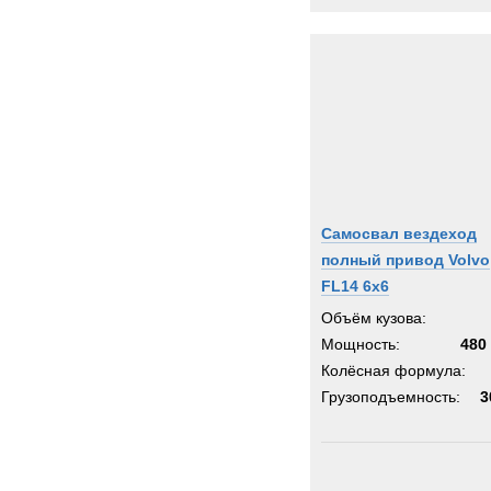
HOW
Haggl
Ham
Hamm
Harle
Harri
Haula
Haulo
Самосвал вездеход
Hiab
полный привод Volvo
Hitach
FL14 6x6
Holm
Объём кузова:
Мощность:
Hutch
480 
Колёсная формула:
Hydr
Грузоподъемность:
3
Hyster
Hyund
IDRO