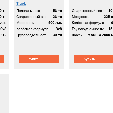
Truck
tsu
0 тн
Полная масса:
56 тн
Снаряженный вес:
10
0 тн
Снаряженный вес:
26 тн
Мощность:
225 л
л.с.
Мощность:
500 л.с.
Колёсная формула:
rinz
16x8
Колёсная формула:
8x8
Грузоподъемность:
15
Rover
0 тн
Грузоподъемность:
30 тн
Шасси:
MAN LX 2000 
erz
 8х8
Шасси:
с КМУ 25 т/м
rr
K
Купить
Купить
ELIN
AG
ou
alls
des-Benz
meccanica-Moderna