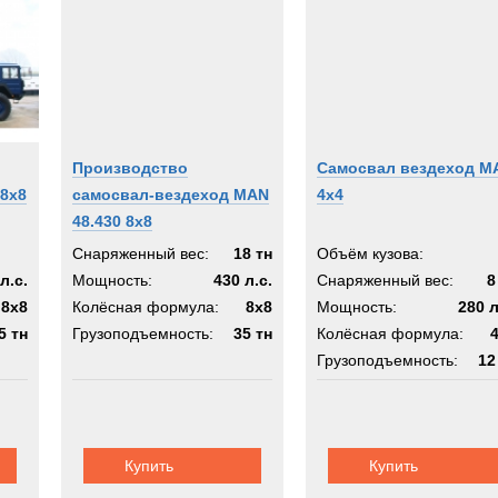
ruAmici
T
D
nville
lis
Производство
Самосвал вездеход M
n
 8x8
самосвал-вездеход MAN
4х4
k
48.430 8x8
tliner
Снаряженный вес:
18 тн
Объём кузова:
л.с.
Мощность:
430 л.с.
Снаряженный вес:
8
8x8
Колёсная формула:
8x8
Мощность:
280 л
5 тн
Грузоподъемность:
35 тн
Колёсная формула:
Грузоподъемность:
12
er-SARO
ear
ald
ll
Купить
Купить