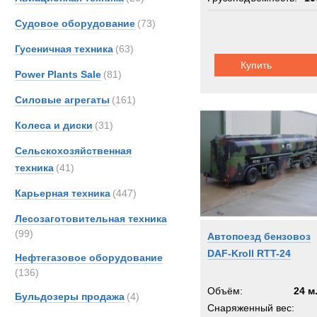
Berto
Шасси:
фаун
Судовое оборудование
(73)
Boss
Гусеничная техника
(63)
Bough
Купить
Brock
Power Plants Sale
(81)
Bronc
Силовые агрегаты
(161)
Brosh
Колеса и диски
(31)
Buche
Bukh
Сельскохозяйственная
Bunc
техника
(41)
CATE
Карьерная техника
(447)
Carco
Лесозаготовительная техника
Casag
(99)
Автопоезд бензовоз
Case
DAF-Kroll RTT-24
Нефтегазовое оборудование
Condi
(136)
Conti
Объём:
24 м
Бульдозеры продажа
(4)
Crane
Снаряженный вес:
Cumm