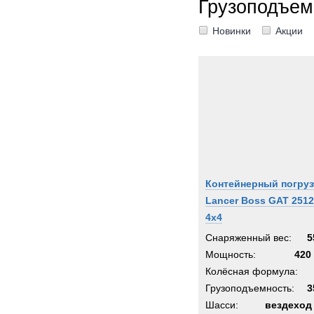
Грузоподъем
Senn
Новинки
Акции
Shac
Siem
Sisu
Stand
Starfl
Stein
Still
Supac
Контейнерный погруз
Syke
Lancer Boss GAT 2512
Syst
4x4
TATR
Снаряженный вес:
5
TCM-
Мощность:
420 
TER
Колёсная формула:
Terbe
Грузоподъемность:
3
Theur
Шасси:
вездеход