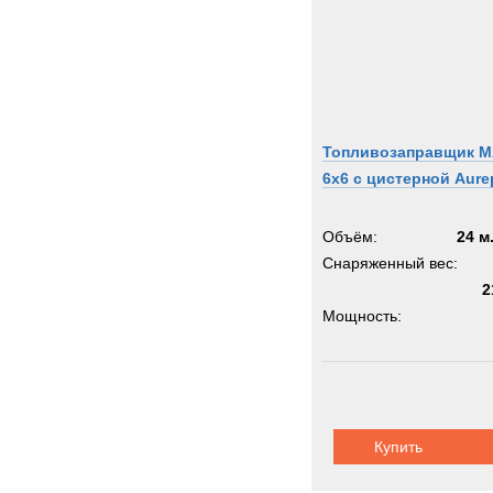
Топливозаправщик 
6x6 с цистерной Aure
Объём:
24 м
Снаряженный вес:
2
Мощность:
Колёсная формула:
Шасси:
автоп
Купить