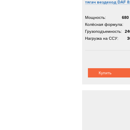
тягач вездеход DAF 8
Metal
Milita
Мощность:
680 
Moffe
Колёсная формула:
Грузоподъемность:
Moro
24
Нагрузка на ССУ:
3
Nicol
OK
OMA
OSH
PAUS
Купить
PTH
PUC
Pacto
Perki
Pless
Polari
Prino