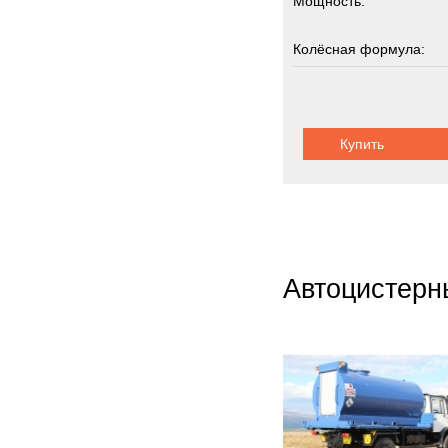
Мощность:
Ziegle
Zooml
Колёсная формула:
Zwieh
Грузоподъемность:
ГАЗ
3
Кама
Купить
Шасси:
шарнир
Кург
МАЗ
Титан
Тонар
Урал
Автоцистерн