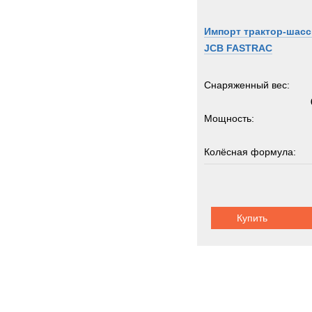
ROS
Rapie
Импорт трактор-шасс
Renau
JCB FASTRAC
Rocki
Rolba
Снаряженный вес:
Rope
Мощность:
Rotax
Rotzl
Колёсная формула:
SAN
SAU
Грузоподъемность:
Sandv
Scam
Купить
Scani
Schmi
Schmi
Seddo
Sedidr