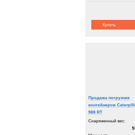
Thomp
Toyot
Trail
Купить
Trepe
UBR
UHL
Unim
Uniro
Valme
Volvo
Warts
Werne
Продажа погрузчик
Winge
контейнеров Caterpill
Wirth
988 RT
XCM
Снаряженный вес:
Zagro
5
Zeppe