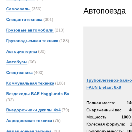
Все
Самосвалы
(356)
Автопоезда
AM-Ge
Ahlm
Спецавтотехника
(301)
Alfon
Грузовые автомобили
(210)
Alvis
Грузоподъемная техника
(188)
Arbau
Ashok
Автоцистерны
(80)
Astra
Автобусы
(66)
Aurep
Спецтехника
(400)
Aveli
Трубоплетевоз-балк
BAE
Коммунальная техника
(108)
FAUN Elefant 8x8
BELL
Вездеходы BAE Hagglunds Bv
BMW
(32)
Полная масса:
14
Beco
Внедорожники джипы 4х4
(79)
Снаряженный вес:
4
Bedfo
Мощность:
1000 
Аэродромная техника
(75)
Belsh
Колёсная формула:
Benfo
Авиационная техника
(20)
Грузоподъемность:
10