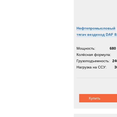
INVE
Inger
Iveco
JCB
Нефтепромысловый
JEEP
тягач вездеход DAF 8
Jagua
John-
Мощность:
680 
Jones
Колёсная формула:
Jonya
Грузоподъемность:
24
KH-Ki
Нагрузка на ССУ:
3
KRE
Kalma
Karch
Kassb
Купить
Kenwo
King
Kinsh