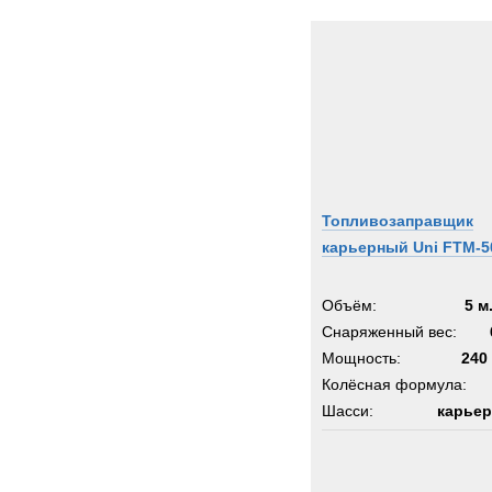
Toyot
Trail
Trepe
UBR
UHL
Unim
Uniro
Valme
Топливозаправщик
Volvo
карьерный Uni FTM-5
Warts
Werne
Объём:
5 м
Winge
Снаряженный вес:
Мощность:
Wirth
240 
Колёсная формула:
XCM
Шасси:
карьер
Zagro
Zeppe
Ziegle