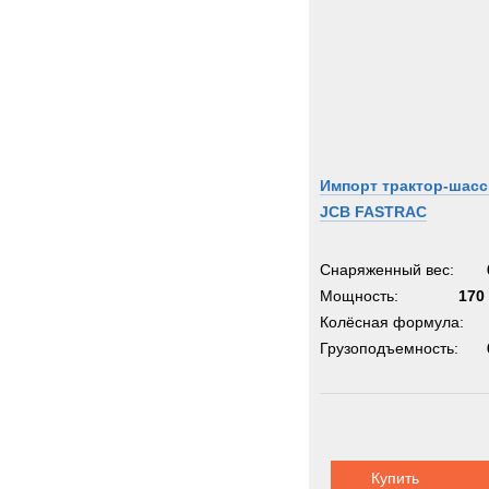
Kogel
Koma
Kroll
Kronp
Land-
Lemm
Импорт трактор-шасс
Liebhe
JCB FASTRAC
MAC
MAN
Снаряженный вес:
MCE
Мощность:
170 
MICH
Колёсная формула:
MOW
Грузоподъемность:
MTU
Manit
Marsh
Merce
Купить
Metal