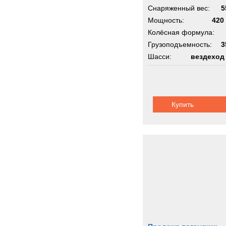
Rapie
Снаряженный вес:
5
Renau
Мощность:
420 
Rocki
Колёсная формула:
Грузоподъемность:
Rolba
3
Шасси:
вездеход
Rope
Rotax
Rotzl
SAN
Купить
SAU
Sandv
Scam
Scani
Schmi
Schmi
Seddo
Sedidr
Senn