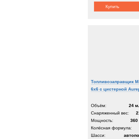
Zooml
Купить
Zwieh
ГАЗ
Кама
Кург
МАЗ
Титан
Тонар
Урал
Топливозаправщик 
6x6 с цистерной Aure
Объём:
24 м
Снаряженный вес:
2
Мощность:
360 
Колёсная формула:
Шасси:
автоп