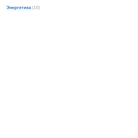
DOO
Энергетика
(10)
Danth
De An
Detroi
Deutz
Devel
Doll
Dougl
EDE
EKAL
EM Dri
EUR
Effer
Самосвалы
Entwi
Epiro
Erkin