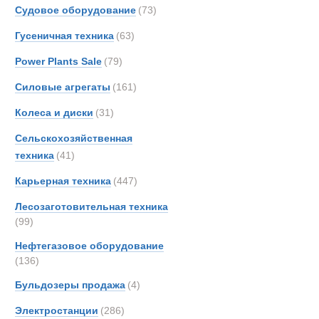
Boss
Судовое оборудование
(73)
Bough
Гусеничная техника
(63)
Brock
Power Plants Sale
(79)
Bronc
Brosh
Силовые агрегаты
(161)
Buche
Колеса и диски
(31)
Bukh
Сельскохозяйственная
Bunc
техника
(41)
CATE
Карьерная техника
(447)
Carco
Casag
Лесозаготовительная техника
Case
(99)
Condi
Нефтегазовое оборудование
Conti
(136)
Полуприцеп
Crane
Бульдозеры продажа
(4)
Cumm
Электростанции
(286)
DAF