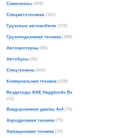
Автопоезда
Самосвалы
(356)
Ahlm
Спецавтотехника
(301)
Alfon
Alvis
Грузовые автомобили
(210)
Arbau
Грузоподъемная техника
(188)
Ashok
Автоцистерны
(80)
Astra
Aurep
Автобусы
(66)
Aveli
Спецтехника
(400)
BAE
Коммунальная техника
(108)
BELL
BMW
Вездеходы BAE Hagglunds Bv
(32)
Beco
Bedfo
Внедорожники джипы 4х4
(79)
Belsh
Аэродромная техника
(75)
Benfo
Тягачи седе
Авиационная техника
(20)
Berto