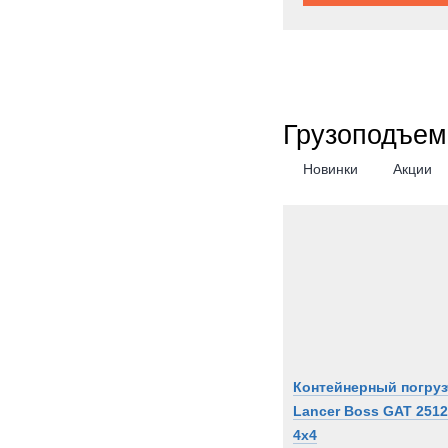
Milita
Moffe
Moro
Nicol
Грузоподъем
OK
OMA
Новинки
Акции
OSH
PAUS
PTH
PUC
Pacto
Perki
Pless
Polari
Контейнерный погруз
Prino
Lancer Boss GAT 2512
ROS
4x4