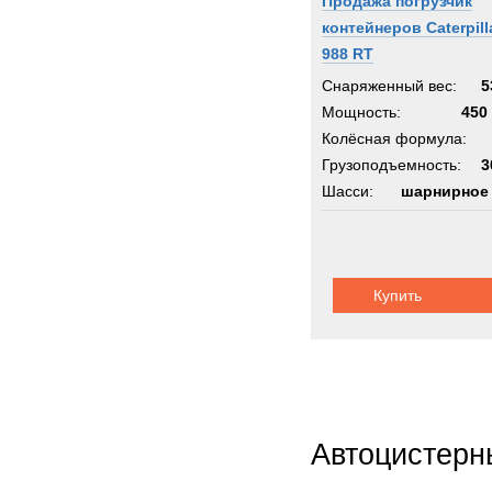
Продажа погрузчик
Shac
контейнеров Caterpill
Siem
988 RT
Sisu
Снаряженный вес:
5
Stand
Мощность:
450 
Колёсная формула:
Starfl
Грузоподъемность:
3
Stein
Шасси:
шарнирное
Still
Supac
Syke
Syst
Купить
TATR
TCM-
TER
Terbe
Theur
Автоцистерн
Thomp