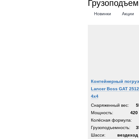
Грузоподъем
Senn
Новинки
Акции
Shac
Siem
Sisu
Stand
Starfl
Stein
Still
Supac
Контейнерный погруз
Syke
Lancer Boss GAT 2512
Syst
4x4
TATR
Снаряженный вес:
5
TCM-
Мощность:
420 
TER
Колёсная формула:
Terbe
Грузоподъемность:
3
Theur
Шасси:
вездеход