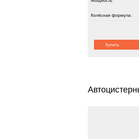
Мощность:
Ziegle
Zooml
Колёсная формула:
Zwieh
Грузоподъемность:
ГАЗ
3
Кама
Купить
Шасси:
шарнир
Кург
МАЗ
Титан
Тонар
Урал
Автоцистерн