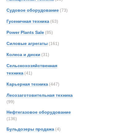
Тягачи седе
Berto
Судовое оборудование
(73)
Boss
Гусеничная техника
(63)
Bough
Brock
Power Plants Sale
(85)
Bronc
Силовые агрегаты
(161)
Brosh
Колеса и диски
(31)
Buche
Bukh
Сельскохозяйственная
Bunc
техника
(41)
CATE
Карьерная техника
(447)
Carco
Лесозаготовительная техника
Casag
(99)
Case
Нефтегазовое оборудование
Condi
(136)
Conti
Полуприцеп
Бульдозеры продажа
(4)
Crane
Cumm