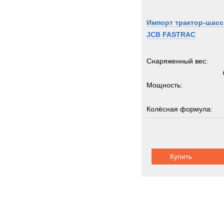
ROS
Rapie
Импорт трактор-шасс
Renau
JCB FASTRAC
Rocki
Rolba
Снаряженный вес:
Rope
Мощность:
Rotax
Rotzl
Колёсная формула:
SAN
SAU
Грузоподъемность:
Sandv
Scam
Купить
Scani
Schmi
Schmi
Seddo
Sedidr