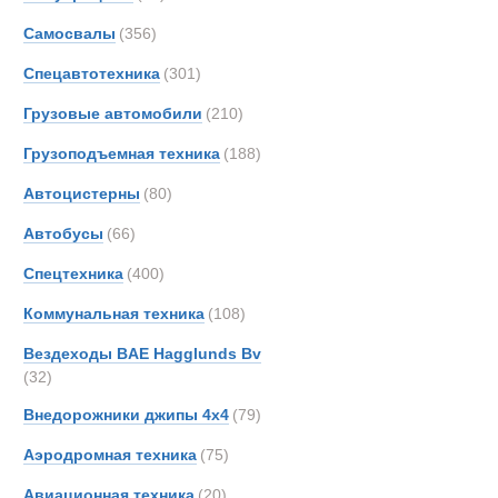
Все
Самосвалы
(356)
Автопоезда
AM-Ge
Ahlm
Спецавтотехника
(301)
Alfon
Грузовые автомобили
(210)
Alvis
Грузоподъемная техника
(188)
Arbau
Ashok
Автоцистерны
(80)
Astra
Автобусы
(66)
Aurep
Спецтехника
(400)
Aveli
BAE
Коммунальная техника
(108)
BELL
Вездеходы BAE Hagglunds Bv
BMW
(32)
Beco
Внедорожники джипы 4х4
(79)
Bedfo
Аэродромная техника
(75)
Belsh
Benfo
Авиационная техника
(20)