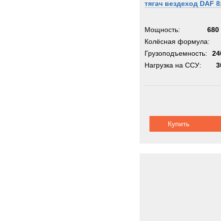
тягач вездеход DAF 8
Metal
Milita
Мощность:
680 
Moffe
Колёсная формула:
Грузоподъемность:
Moro
24
Нагрузка на ССУ:
3
Nicol
OK
OMA
OSH
PAUS
Купить
PTH
PUC
Pacto
Perki
Pless
Polari
Prino