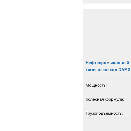
IDRO
INVE
Inger
Iveco
JCB
JEEP
Jagua
John-
Нефтепромысловый
Jones
тягач вездеход DAF 8
Jonya
KH-Ki
Мощность:
KRE
Kalma
Колёсная формула:
Karch
Kassb
Грузоподъемность:
Kenwo
24
Нагрузка на ССУ:
King