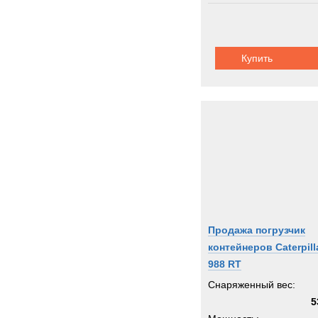
Thomp
Toyot
Trail
Купить
Trepe
UBR
UHL
Unim
Uniro
Valme
Volvo
Warts
Werne
Продажа погрузчик
Winge
контейнеров Caterpill
Wirth
988 RT
XCM
Снаряженный вес:
Zagro
5
Zeppe