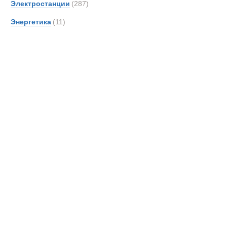
Электростанции
(287)
DAF
Энергетика
(11)
DOO
Danth
De An
Detroi
Deutz
Devel
Doll
Dougl
EDE
EKAL
EM Dri
EUR
Effer
Самосвалы
Entwi
Epiro