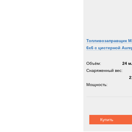
Топливозаправщик 
6x6 с цистерной Aure
Объём:
24 м
Снаряженный вес:
2
Мощность:
Колёсная формула:
Шасси:
автоп
Купить