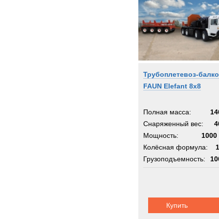
Grove
HOW
Haggl
Ham
Hamm
Трубоплетевоз-балк
Harle
FAUN Elefant 8x8
Harri
Haula
Полная масса:
14
Haulo
Снаряженный вес:
4
Hiab
Мощность:
1000 
Hitach
Колёсная формула:
Holm
Грузоподъемность:
10
Hutch
Шасси:
фаун
Hydr
Hyster
Купить
Hyund