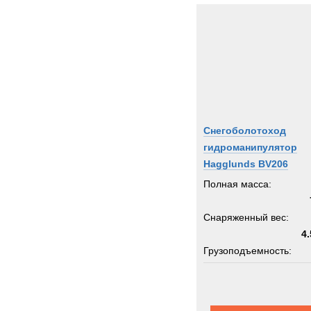
Снегоболотоход
гидроманипулятор
Hagglunds BV206
Полная масса:
Снаряженный вес:
4.
Грузоподъемность:
кран 0
Пассажировместимость: