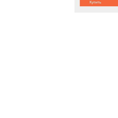
Купить
Шасси:
плаваю
Внедорожник
Новинки
Акции