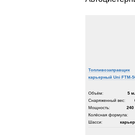
Thomp
Toyot
Trail
Trepe
UBR
UHL
Unim
Uniro
Valme
Топливозаправщик
Volvo
карьерный Uni FTM-5
Warts
Werne
Объём:
5 м
Winge
Снаряженный вес:
Мощность:
Wirth
240 
Колёсная формула:
XCM
Шасси:
карьер
Zagro
Zeppe