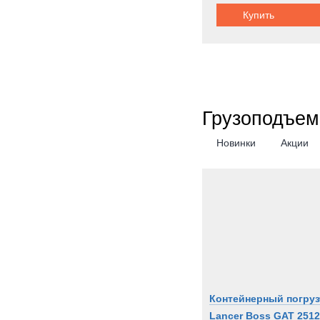
Купить
Metal
Milita
Moffe
Moro
Nicol
Грузоподъем
OK
OMA
Новинки
Акции
OSH
PAUS
PTH
PUC
Pacto
Perki
Pless
Polari
Контейнерный погруз
Prino
Lancer Boss GAT 2512