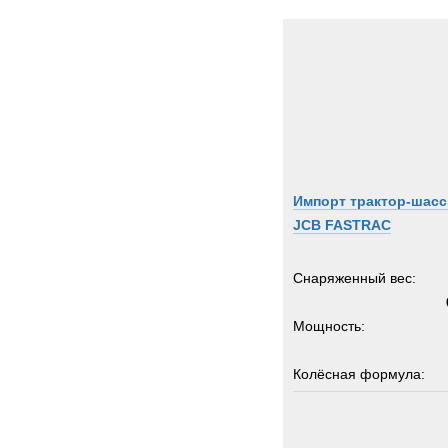
Kinsh
Kogel
Koma
Kroll
Kronp
Land-
Lemm
Импорт трактор-шасс
Liebhe
JCB FASTRAC
MAC
MAN
Снаряженный вес:
MCE
MICH
Мощность:
MOW
MTU
Колёсная формула:
Manit
Marsh
Грузоподъемность:
Merce