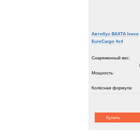
Автобус ВАХТА Iveco
EuroCargo 4x4
Снаряженный вес:
Мощность:
Колёсная формула:
Пассажировместимость:
Купить
Шасси:
ивеко