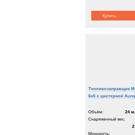
Ziegle
Zooml
Купить
Zwieh
ГАЗ
Кама
Кург
МАЗ
Титан
Тонар
Урал
Топливозаправщик 
6x6 с цистерной Aure
Объём:
24 м
Снаряженный вес:
2
Мощность: