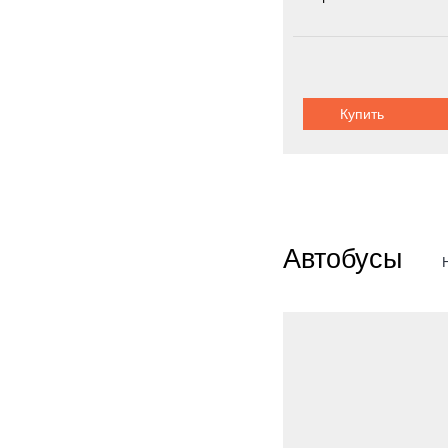
Колёсная формула:
Шасси:
автоп
Купить
Автобусы