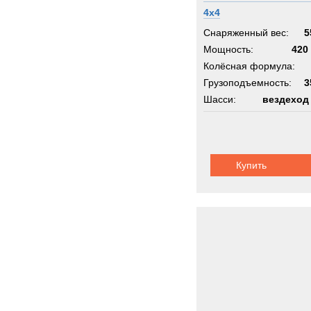
ROS
4x4
Rapie
Снаряженный вес:
5
Renau
Мощность:
420 
Rocki
Колёсная формула:
Грузоподъемность:
Rolba
3
Шасси:
вездеход
Rope
Rotax
Rotzl
SAN
Купить
SAU
Sandv
Scam
Scani
Schmi
Schmi
Seddo
Sedidr