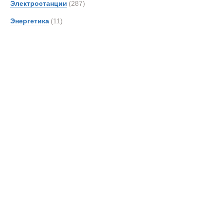
Электростанции
(287)
DAF
Энергетика
(11)
DOO
Danth
De An
Detroi
Deutz
Devel
Doll
Dougl
EDE
EKAL
EM Dri
EUR
Effer
Самосвалы
Entwi
Epiro