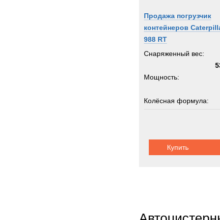
Senn
Продажа погрузчик
Shac
контейнеров Caterpill
Siem
988 RT
Sisu
Снаряженный вес:
Stand
5
Мощность:
Starfl
Stein
Колёсная формула:
Still
Supac
Грузоподъемность:
Syke
3
Syst
Купить
Шасси:
шарнир
TATR
TCM-
TER
Terbe
Theur
Автоцистерн