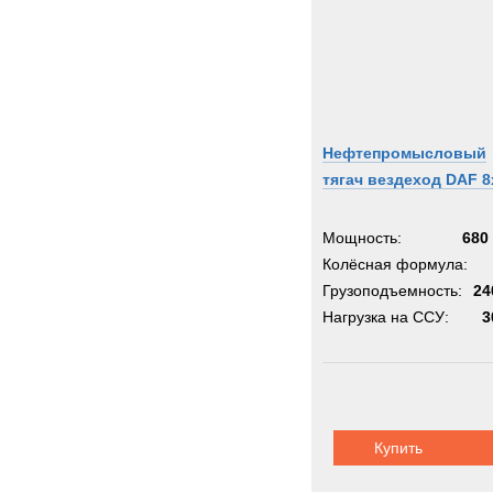
IDRO
INVE
Inger
Iveco
JCB
Нефтепромысловый
JEEP
тягач вездеход DAF 8
Jagua
John-
Мощность:
680 
Jones
Колёсная формула:
Jonya
Грузоподъемность:
24
KH-Ki
Нагрузка на ССУ:
3
KRE
Kalma
Karch
Kassb
Купить
Kenwo
King