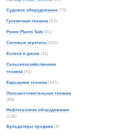
Тягачи седе
Berto
Судовое оборудование
(73)
Boss
Гусеничная техника
(63)
Bough
Brock
Power Plants Sale
(81)
Bronc
Силовые агрегаты
(161)
Brosh
Колеса и диски
(31)
Buche
Bukh
Сельскохозяйственная
Bunc
техника
(41)
CATE
Карьерная техника
(447)
Carco
Лесозаготовительная техника
Casag
(99)
Case
Нефтегазовое оборудование
Condi
(136)
Conti
Полуприцеп
Бульдозеры продажа
(4)
Crane
Cumm