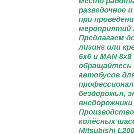
место работы
разведочное и
при проведен
мероприятий 
Предлагаем до
лизинг или к
6х6 и MAN 8x8
обращайтесь 
автобусов для
профессионал
бездорожья, 
внедорожники
Производство 
колёсных шасси
Mitsubishi L200