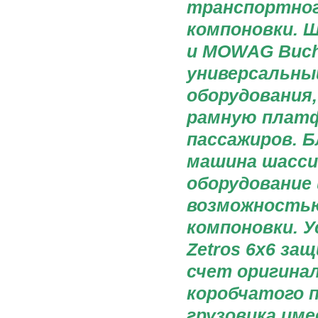
транспортног
компоновки. 
и MOWAG Buch
универсальный
оборудования
рамную платф
пассажиров. Б
машина шасси
оборудование 
возможностью
компоновки. 
Zetros 6x6 за
счет оригинал
коробчатого 
грузовика име