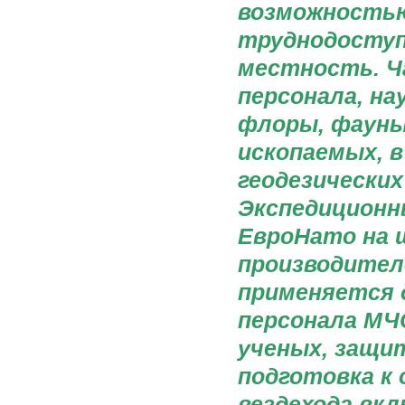
возможностью
труднодоступ
местность. Ча
персонала, на
флоры, фауны,
ископаемых, в
геодезических
Экспедиционн
ЕвроНато на ш
производителей
применяется 
персонала МЧС
ученых, защи
подготовка к
вездехода вк