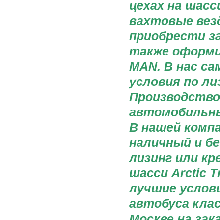
цехах на шас
вахтовые вез
приобрести за
также оформи
MAN. В нас са
условия по ли
Производство 
автомобильны
В нашей комп
наличный и б
лизинг или к
шасси Arctic T
лучшие услови
автобуса клас
Москве на за