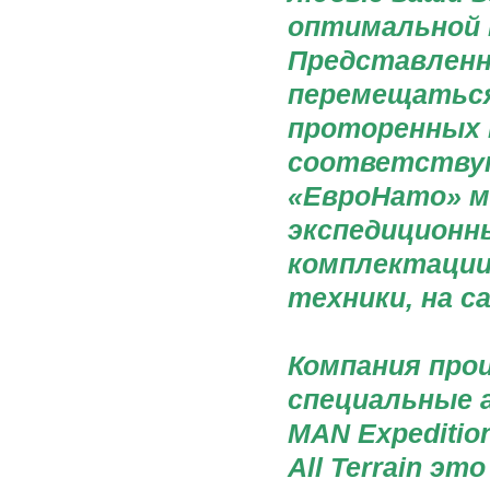
оптимальной 
Представленн
перемещаться
проторенных 
соответствую
«ЕвроНато» 
экспедиционн
комплектации
техники, на с
Компания прои
специальные 
MAN Expeditio
All Terrain э