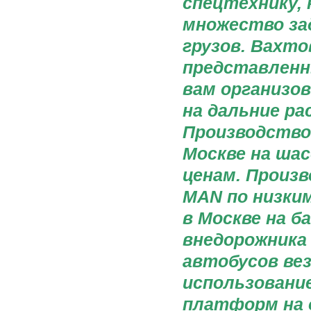
спецтехнику,
множество зад
грузов. Вахт
представленн
вам организо
на дальние р
Производство
Москве на ша
ценам. Произ
MAN по низким
в Москве на б
внедорожника 
автобусов вез
использовани
платформ на 