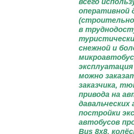
всего использ
оперативной 
(строительное
в труднодост
туристически
снежной и бо
микроавтобус
эксплуатация 
можно заказа
заказчика, тю
привода на ав
давальческих
постройки эк
автобусов про
Bus 8x8, колё