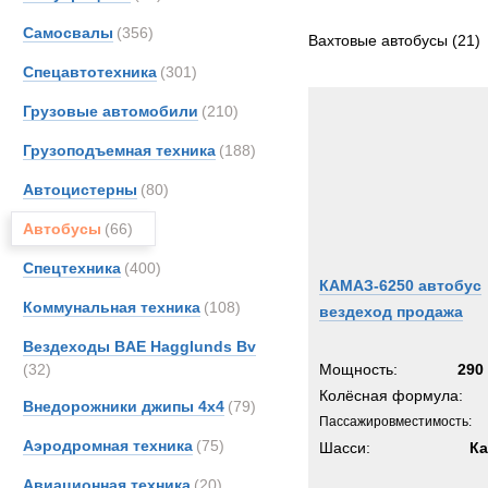
Все
Самосвалы
(356)
Bedfo
Вахтовые автобусы
(21)
DAF
Спецавтотехника
(301)
Iveco
Грузовые автомобили
(210)
MAN
Грузоподъемная техника
(188)
MOW
Merce
Автоцистерны
(80)
Unim
Автобусы
(66)
Кама
Спецтехника
(400)
Урал
КАМАЗ-6250 автобус
Коммунальная техника
(108)
вездеход продажа
Вездеходы BAE Hagglunds Bv
(32)
Мощность:
290 
Колёсная формула:
Внедорожники джипы 4х4
(79)
Пассажировместимость:
Аэродромная техника
(75)
Шасси:
Ка
Авиационная техника
(20)