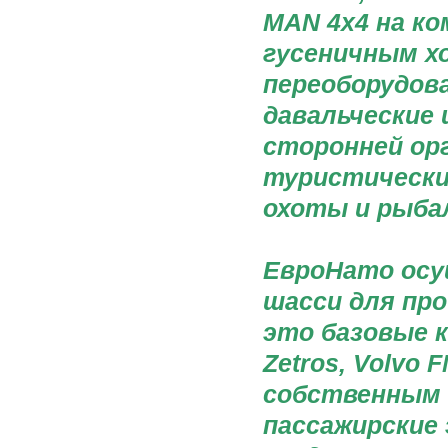
MAN 4x4 на ко
гусеничным хо
переоборудов
давальческие 
сторонней орг
туристические
охоты и рыбал
ЕвроНато осу
шасси для пр
это базовые к
Zetros, Volvo 
собственным 
пассажирские