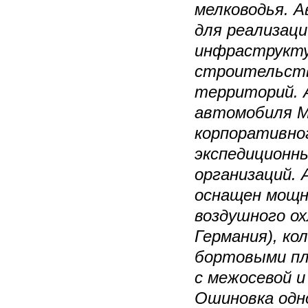
мелководья. А
для реализаци
инфраструкту
строительств
территорий. 
автомобиля M
корпоративно
экспедиционн
организаций. 
оснащен мощ
воздушного о
Германия), ко
бортовыми п
с межосевой и
Ошиновка одн