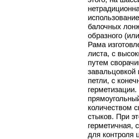
нетрадиционна
использование
балочных лонж
образного (ил
Рама изготовл
листа, с высо
путем сворачи
завальцовкой 
петли, с конеч
герметизации
прямоугольны
количеством с
стыков. При э
герметичная, 
для контроля 