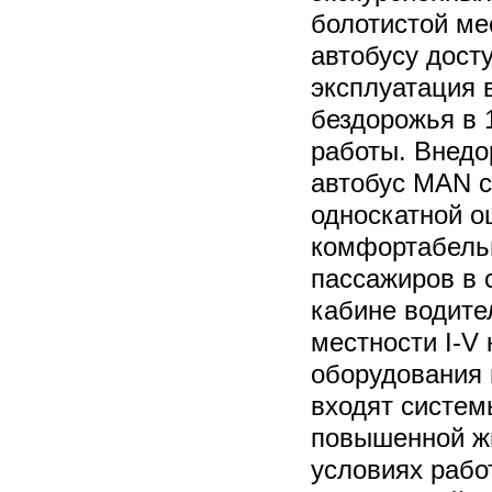
болотистой ме
автобусу дост
эксплуатация 
бездорожья в
работы. Внед
автобус MAN с
односкатной о
комфортабельн
пассажиров в 
кабине водите
местности I-V 
оборудования 
входят систем
повышенной ж
условиях рабо