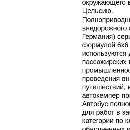
окружающего 
Цельсию.
Полноприводны
внедорожного
Германия) сер
формулой 6х6 
используются 
пассажирских 
промышленност
проведения вн
путешествий, 
автокемпер п
Автобус полно
для работ в з
категории по 
обводненных и