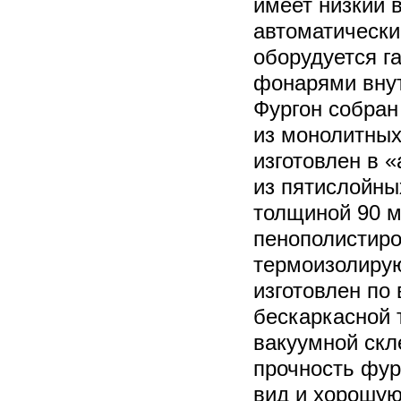
имеет низкий 
автоматически
оборудуется г
фонарями вну
Фургон собран
из монолитных
изготовлен в 
из пятислойны
толщиной 90 м
пенополистиро
термоизолирую
изготовлен по
бескаркасной 
вакуумной скл
прочность фур
вид и хорошую