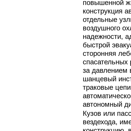
повышенной жи
конструкция а
отдельные узл
воздушного ох
надежности, а
быстрой эваку
сторонняя леб
спасательных 
за давлением 
шанцевый инст
траковые цепи
автоматическо
автономный ди
Кузов или пас
вездехода, им
конструкцию, 