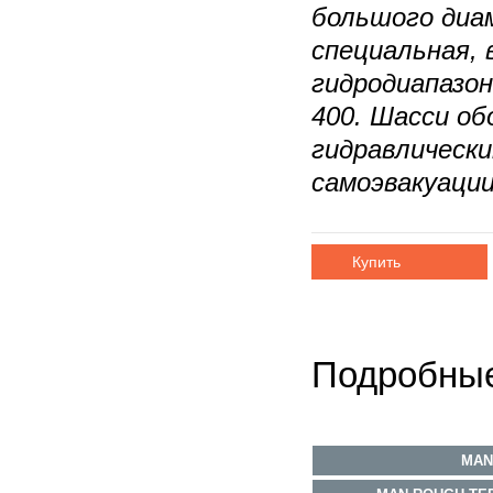
большого диа
специальная, 
гидродиапазон
400. Шасси о
гидравлическ
самоэвакуации 
Купить
Подробные
MAN