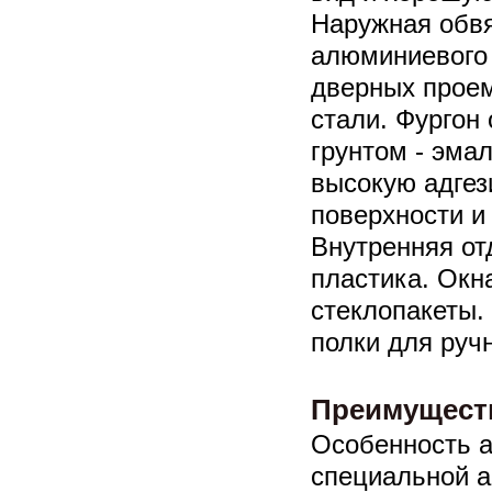
Наружная обвя
алюминиевого
дверных прое
стали. Фургон
грунтом - эм
высокую адге
поверхности и
Внутренняя от
пластика. Окн
стеклопакеты.
полки для руч
Преимуществ
Особенность а
специальной а