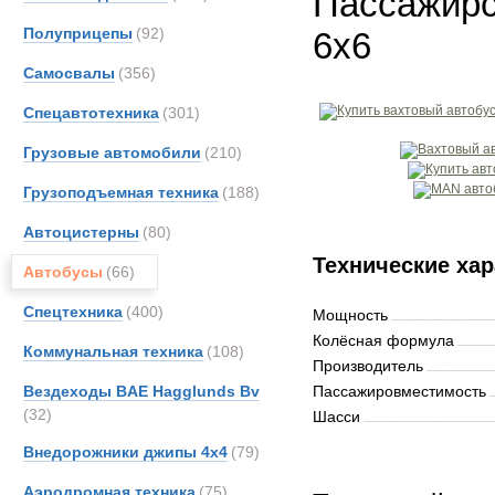
Пассажирс
Полуприцепы
(92)
6x6
Самосвалы
(356)
Спецавтотехника
(301)
Грузовые автомобили
(210)
Грузоподъемная техника
(188)
Автоцистерны
(80)
Технические хар
Автобусы
(66)
Спецтехника
(400)
Мощность
Колёсная формула
Коммунальная техника
(108)
Производитель
Вездеходы BAE Hagglunds Bv
Пассажировместимость
(32)
Шасси
Внедорожники джипы 4х4
(79)
Аэродромная техника
(75)