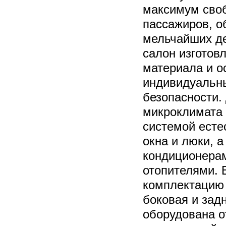
максимум своб
пассажиров, о
мельчайших де
салон изготов
материала и 
индивидуальн
безопасности.
микроклимата 
системой есте
окна и люки, а
кондиционера
отопителями. 
комплектацию 
боковая и зад
оборудована о