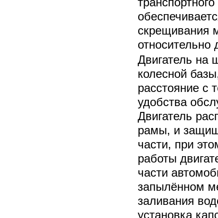
транспортного 
обеспечивает
скрещивания 
относительно д
Двигатель на 
колесной базы
расстояние с т
удобства обсл
Двигатель рас
рамы, и защищ
части, при эт
работы двигат
части автомоб
запылённом ме
заливания вод
установка кап