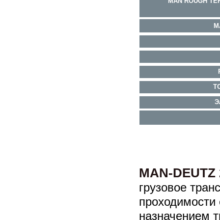
MAN ROUGH TE
M
Т
Э
MAN-DEUTZ 2
грузовое тран
проходимости
назначением т