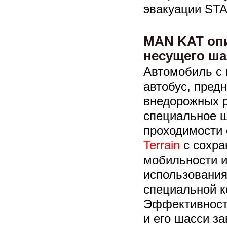
эвакуации STA
MAN KAT опи
несущего ша
Автомобиль с 
автобус, пред
внедорожных р
специальное 
проходимости
Terrain
с сохра
мобильности и
использования
специальной к
Эффективность
и его шасси з