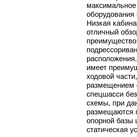
максимальное
оборудования 
Низкая кабина
отличный обзо
преимущество
подрессориван
расположения.
имеет преимущ
ходовой части
размещением о
спецшасси без
схемы, при да
размещаются 
опорной базы 
статическая у