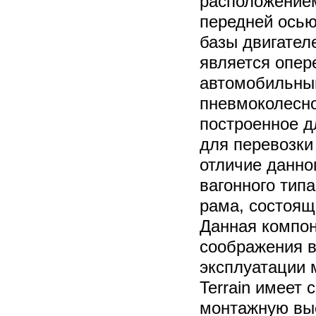
расположение
передней ось
базы двигател
является опер
автомобильный
пневмоколесно
построенное д
для перевозки
отличие данно
вагонного тип
рама, состоящ
Данная компон
соображения в
эксплуатации
Terrain имеет
монтажную выс