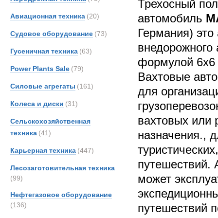
Трехосный по
автомобиль
M
Авиационная техника
(20)
Германия) это
Судовое оборудование
(73)
внедорожного 
Гусеничная техника
(63)
формулой 6х6 
Power Plants Sale
(79)
Вахтовые авт
Силовые агрегаты
(161)
для организац
грузоперевозо
Колеса и диски
(31)
вахтовых или 
Сельскохозяйственная
назначения., 
техника
(41)
туристических
Карьерная техника
(447)
путешествий. 
Лесозаготовительная техника
может эксплуа
(99)
экспедиционны
Нефтегазовое оборудование
(136)
путешествий 