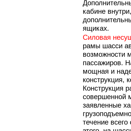
Дополнительн
кабине внутри,
дополнительн
ящиках.
Силовая несущ
рамы шасси ав
возможности 
пассажиров. Н
мощная и над
конструкция, к
Конструкция р
совершенной м
заявленные ха
грузоподъемно
течение всего
этого, на шас