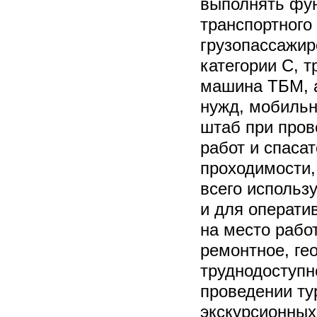
выполнять фун
транспортного
грузопассажир
категории C, 
машина ТБМ, 
нужд, мобильн
штаб при про
работ и спаса
проходимости,
всего использ
и для операти
на место рабо
ремонтное, гео
труднодоступн
проведении ту
экскурсионных