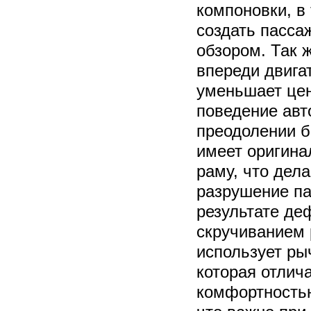
компоновки, в 
создать пасса
обзором. Так 
впереди двига
уменьшает цен
поведение авт
преодолении б
имеет оригина
раму, что дел
разрушение па
результате д
скручиванием 
использует ры
которая отлич
комфортность