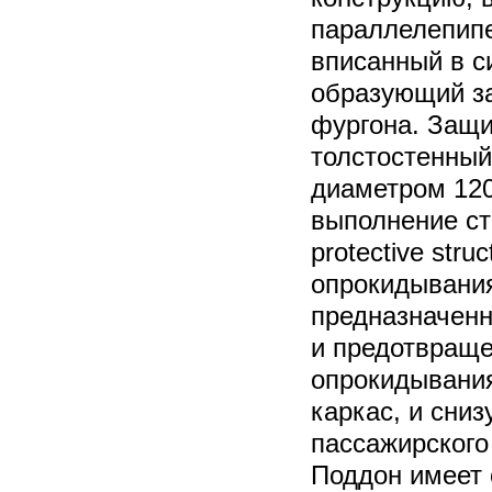
параллелепипе
вписанный в с
образующий з
фургона. Защи
толстостенный
диаметром 12
выполнение ст
protective stru
опрокидывания
предназначен
и предотвращ
опрокидывания
каркас, и сни
пассажирского
Поддон имеет 