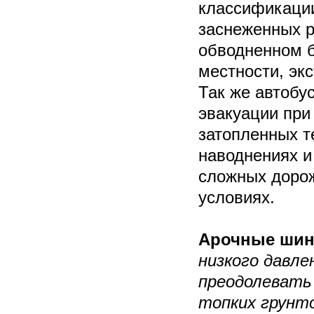
классификации
заснеженных р
обводненном б
местности, эк
Так же автобу
эвакуации при
затопленных т
наводнениях и
сложных доро
условиях.
Арочные ши
низкого давле
преодолевать
топких грунт