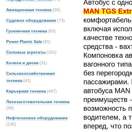
Автобус с одн
MAN TGS Ext
Авиационная техника
(20)
комфортабельн
Судовое оборудование
(73)
включая испо
Гусеничная техника
(63)
качестве техн
Power Plants Sale
(81)
средства - вах
Силовые агрегаты
(161)
Компоновка ав
вагонного тип
Колеса и диски
(31)
без перегород
Сельскохозяйственная
пассажирами. 
техника
(41)
автобуса MAN
Карьерная техника
(447)
преимуществ -
Лесозаготовительная техника
возможность п
(99)
водителем, а 
Нефтегазовое оборудование
(136)
вперед, что по