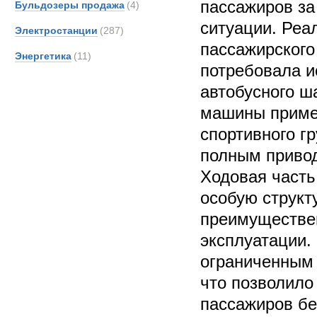
пассажиров за
Бульдозеры продажа
(4)
ситуации. Реа
Электростанции
(287)
пассажирского
Энергетика
(11)
потребовала и
автобусного ш
машины приме
спортивного г
полным привод
Ходовая часть
особую структ
преимуществе
эксплуатации.
ограниченным
что позволило
пассажиров бе