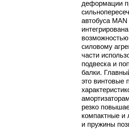
деформации п
сильнопересеч
автобуса MAN 
интегрирована
возможностью 
силовому агрег
части использ
подвеска и по
балки. Главны
это винтовые 
характеристик
амортизаторам
резко повышае
компактные и 
и пружины по