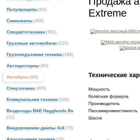
Продажа а
Полуприцепы
(92)
Extreme
Самосвалы
(356)
Спецавтотехника
(301)
Грузовые автомобили
(210)
Грузоподъемная техника
(188)
Автоцистерны
(80)
Технические хар
Автобусы
(66)
Спецтехника
(400)
Мощность
Колёсная формула
Коммунальная техника
(108)
Производитель
Вездеходы BAE Hagglunds Bv
Пассажировместимость
(32)
Шасси
Внедорожники джипы 4х4
(79)
Аэродромная техника
(75)