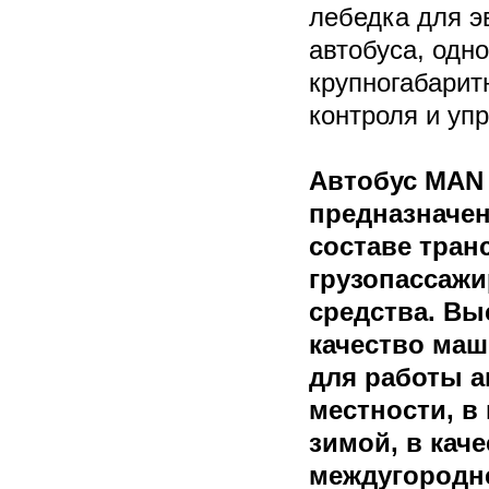
лебедка для э
автобуса, одн
крупногабари
контроля и уп
Автобус MAN
предназначен
составе тран
грузопассажи
средства. Вы
качество ма
для работы а
местности, в
зимой, в кач
междугородне