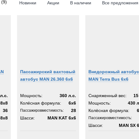
(9)
Новинки
Акции
В наличии
Все предложения
6x6
8x8
8x6
des-Benz
og
AN
Пассажирский вахтовый
Внедорожный автобус
автобус MAN 26.360 6x6
MAN Terra Bus 6x6
л.с.
Мощность:
360 л.с.
Снаряженный вес:
15
8x8
Колёсная формула:
6x6
Мощность:
430 л
36
28
Колёсная формула:
Пассажировместимость:
8x8
Шасси:
MAN KAT 6x6
Пассажировместимость:
Шасси:
MAN SX 