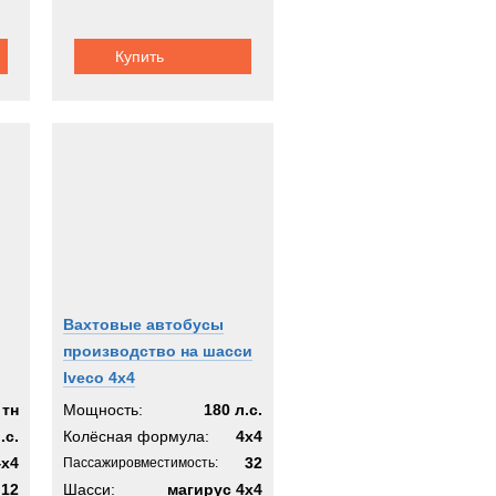
Купить
Вахтовые автобусы
производство на шасси
Iveco 4х4
 тн
Мощность:
180 л.с.
.с.
Колёсная формула:
4x4
4x4
32
Пассажировместимость:
12
Шасси:
магирус 4х4