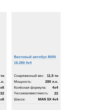
Вахтовый автобус MAN
16.280 4x4
 тн
Снаряженный вес:
11,5 тн
.с.
Мощность:
280 л.с.
6x6
Колёсная формула:
4x4
32
22
Пассажировместимость:
6x6
Шасси:
MAN SX 4x4