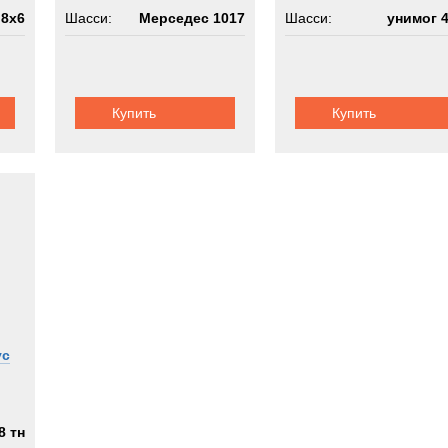
 8х6
Шасси:
Мерседес 1017
Шасси:
унимог 
Купить
Купить
ус
8 тн