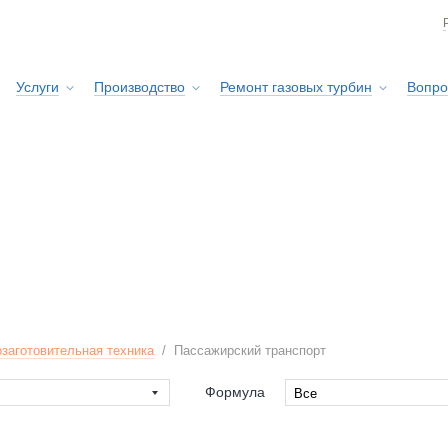
Услуги
Производство
Ремонт газовых турбин
Вопро
Сервисная служба
заготовительная техника
/
Пассажирский транспорт
Формула
Все
Все
-Leyland
4x4