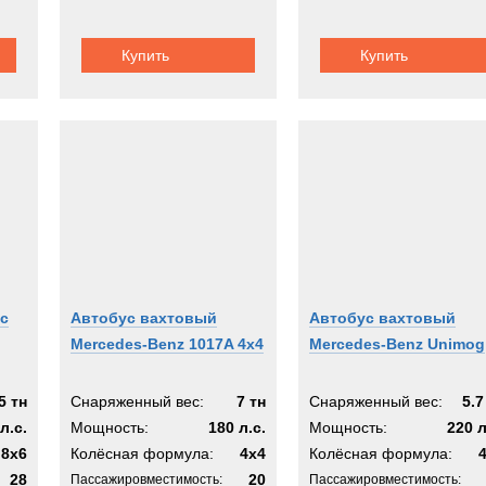
Купить
Купить
с
Автобус вахтовый
Автобус вахтовый
Mercedes-Benz 1017A 4x4
Mercedes-Benz Unimog
5 тн
Снаряженный вес:
7 тн
Снаряженный вес:
5.7
л.с.
Мощность:
180 л.с.
Мощность:
220 л
8x6
Колёсная формула:
4x4
Колёсная формула:
28
20
Пассажировместимость:
Пассажировместимость: