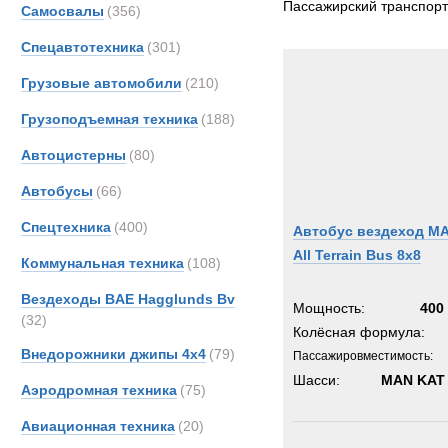
Пассажирский транспорт
Самосвалы
(356)
DAF
Спецавтотехника
(301)
Iveco
MAN
Грузовые автомобили
(210)
Merce
Грузоподъемная техника
(188)
Unim
Автоцистерны
(80)
Автобусы
(66)
Спецтехника
(400)
Автобус вездеход M
All Terrain Bus 8x8
Коммунальная техника
(108)
Вездеходы BAE Hagglunds Bv
Мощность:
400 
(32)
Колёсная формула:
Внедорожники джипы 4х4
(79)
Пассажировместимость:
Шасси:
MAN KAT 
Аэродромная техника
(75)
Авиационная техника
(20)