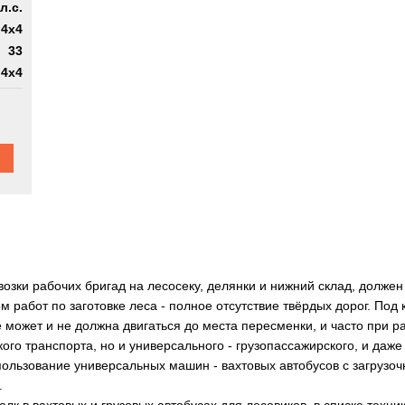
л.с.
4x4
33
 4х4
возки рабочих бригад на лесосеку, делянки и нижний склад, долже
 работ по заготовке леса - полное отсутствие твёрдых дорог. Под 
не может и не должна двигаться до места пересменки, и часто при
ого транспорта, но и универсального - грузопассажирского, и даж
ользование универсальных машин - вахтовых автобусов с загрузо
.