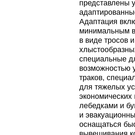
представлены 
адаптированные
Адаптация вклю
минимальным в
в виде тросов 
хлыстообразных
специальные дл
возможностью у
траков, специ
для тяжелых у
экономических 
лебедками и бу
и эвакуационны
оснащаться быс
вывешивания ко