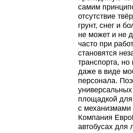
самим принципо
отсутствие твё
грунт, снег и б
не может и не 
часто при рабо
становятся нез
транспорта, но 
даже в виде мо
персонала. Поэ
универсальных 
площадкой для 
с механизмами 
Компания ЕвроН
автобусах для л