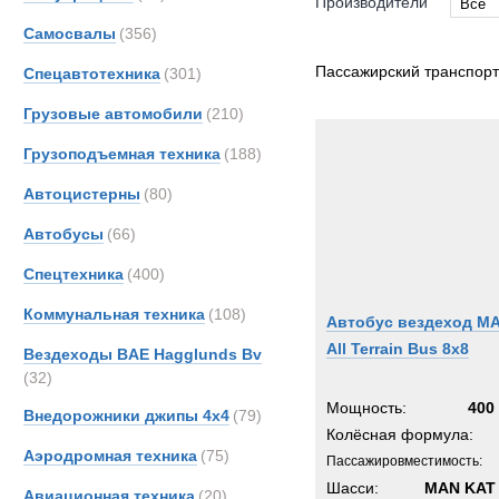
Производители
Все
Самосвалы
(356)
Все
Ashok
Пассажирский транспорт
Спецавтотехника
(301)
DAF
Грузовые автомобили
(210)
Iveco
Грузоподъемная техника
(188)
MAN
Merce
Автоцистерны
(80)
Unim
Автобусы
(66)
Спецтехника
(400)
Коммунальная техника
(108)
Автобус вездеход M
All Terrain Bus 8x8
Вездеходы BAE Hagglunds Bv
(32)
Мощность:
400 
Внедорожники джипы 4х4
(79)
Колёсная формула:
Аэродромная техника
(75)
Пассажировместимость:
Шасси:
MAN KAT 
Авиационная техника
(20)