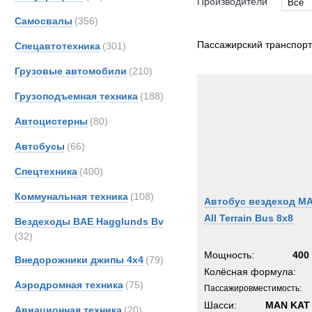
Производители
Все
Самосвалы
(356)
Все
Ashok
Пассажирский транспорт
Спецавтотехника
(301)
DAF
Грузовые автомобили
(210)
Iveco
Грузоподъемная техника
(188)
MAN
Merce
Автоцистерны
(80)
Unim
Автобусы
(66)
Спецтехника
(400)
Коммунальная техника
(108)
Автобус вездеход M
All Terrain Bus 8x8
Вездеходы BAE Hagglunds Bv
(32)
Мощность:
400 
Внедорожники джипы 4х4
(79)
Колёсная формула:
Аэродромная техника
(75)
Пассажировместимость:
Шасси:
MAN KAT 
Авиационная техника
(20)