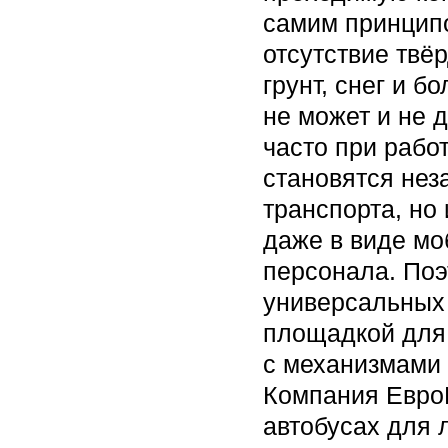
самим принципо
отсутствие твё
грунт, снег и б
не может и не 
часто при рабо
становятся нез
транспорта, но 
даже в виде мо
персонала. Поэ
универсальных 
площадкой для 
с механизмами 
Компания ЕвроН
автобусах для л