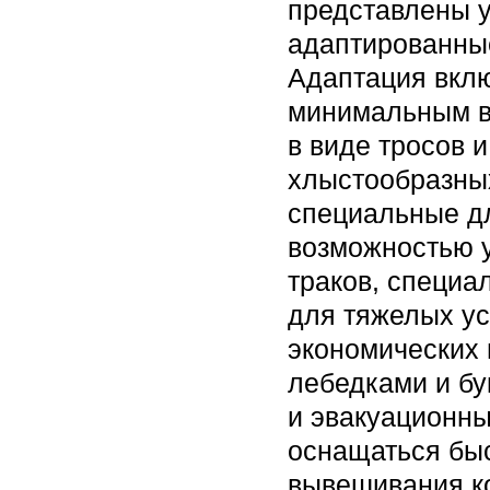
представлены 
адаптированные
Адаптация вклю
минимальным в
в виде тросов 
хлыстообразных
специальные дл
возможностью у
траков, специ
для тяжелых у
экономических 
лебедками и бу
и эвакуационны
оснащаться быс
вывешивания ко