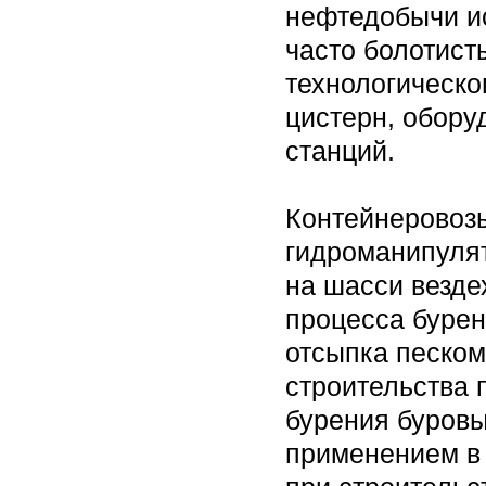
нефтедобычи ис
часто болотист
технологическо
цистерн, обору
станций.
Контейнеровозы
гидроманипулят
на шасси везд
процесса бурен
отсыпка песком
строительства 
бурения буров
применением в