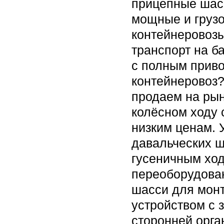
прицепные шасс
мощные и груз
контейнеровозы
транспорт на б
с полным приво
контейнеровоз?
продаем на ры
колёсном ходу 
низким ценам. 
давальческих ш
гусеничным ход
переоборудова
шасси для монт
устройством с 
сторонней орга