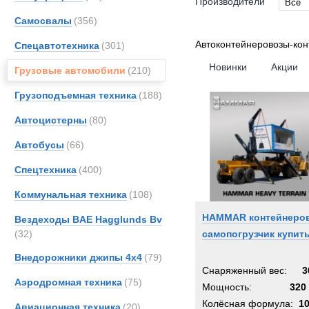
Производители
Все
Самосвалы
(356)
Все
BAE
Автоконтейнеровозы-ко
Спецавтотехника
(301)
Bedfo
Новинки
Акции
Грузовые автомобили
(210)
DAF
Грузоподъемная техника
(188)
Hamm
Iveco
Автоцистерны
(80)
King
Автобусы
(66)
MAN
Спецтехника
(400)
OSH
Scani
Коммунальная техника
(108)
TER
HAMMAR контейнеро
Вездеходы BAE Hagglunds Bv
Volvo
(32)
самопогрузчик купит
Внедорожники джипы 4х4
(79)
Снаряженный вес:
3
Аэродромная техника
(75)
Мощность:
320 
Колёсная формула:
1
Авиационная техника
(20)