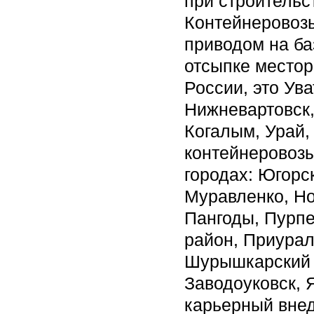
при строительс
Контейнеровоз
приводом на ба
отсыпке местор
России, это Ува
Нижневартовск,
Когалым, Урай
контейнеровозы
городах: Югорс
Муравленко, Но
Пангоды, Пурпе
район, Приурал
Шурышкарский 
Заводоуковск, 
карьерный внед