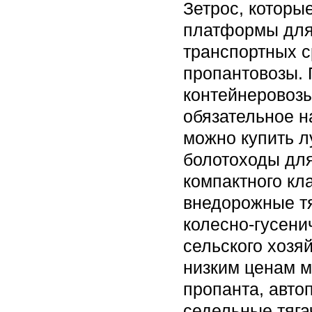
Зетрос, которы
платформы для 
транспортных с
пропантовозы. 
контейнеровозы
обязательное н
можно купить л
болотоходы для
компактного кл
внедорожные т
колесно-гусен
сельского хозя
низким ценам 
пропанта, авто
седельные тяга