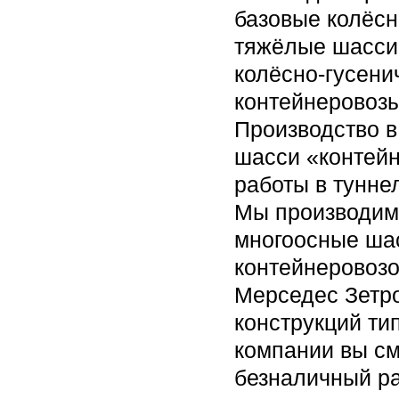
базовые колёсн
тяжёлые шасси 
колёсно-гусен
контейнеровозы
Производство в
шасси «контейн
работы в тунне
Мы производим 
многоосные шас
контейнеровозо
Мерседес Зетро
конструкций ти
компании вы см
безналичный ра