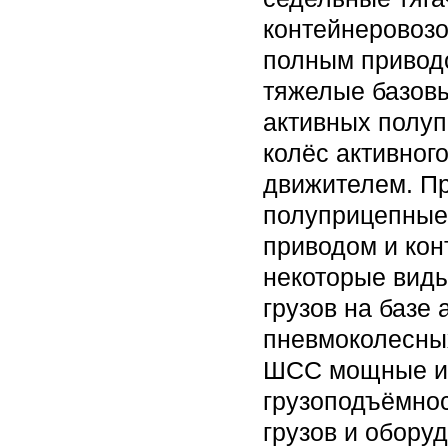
контейнеровозо
полным приводо
тяжелые базовы
активных полуп
колёс активног
движителем. Пр
полуприцепные
приводом и кон
некоторые виды
грузов на базе 
пневмоколесны
ШСС мощные и 
грузоподъёмнос
грузов и обору