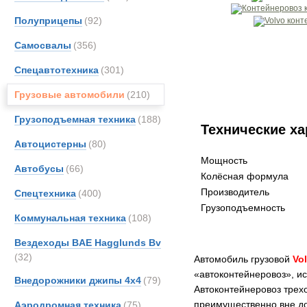
Полуприцепы
(92)
Самосвалы
(356)
Спецавтотехника
(301)
Грузовые автомобили
(210)
Грузоподъемная техника
(188)
Технические ха
Автоцистерны
(80)
Мощность
Автобусы
(66)
Колёсная формула
Производитель
Спецтехника
(400)
Грузоподъемность
Коммунальная техника
(108)
Вездеходы BAE Hagglunds Bv
(32)
Автомобиль грузовой
Vo
«автоконтейнеровоз», ис
Внедорожники джипы 4х4
(79)
Автоконтейнеровоз трех
преимущественно вне до
Аэродромная техника
(75)