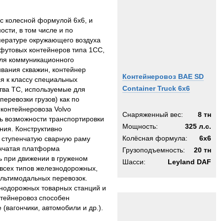
с колесной формулой 6х6, и
ости, в том числе и по
пературе окружающего воздуха
 футовых контейнеров типа 1СС,
для коммуникационного
вания скважин, контейнер
Контейнеровоз BAE SD
я к классу специальных
Container Truck 6x6
тва ТС, используемые для
еревозки грузов) как по
контейнеровоза Volvo
Снаряженный вес:
8 тн
ть возможности транспортировки
Мощность:
325 л.с.
ния. Конструктивно
Колёсная формула:
6x6
 ступенчатую сварную раму
енчатая платформа
Грузоподъемность:
20 тн
ь при движении в груженом
Шасси:
Leyland DAF
 всех типов железнодорожных,
ультимодальных перевозок.
знодорожных товарных станций и
нтейнеровоз способен
(вагончики, автомобили и др.).