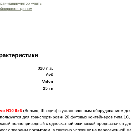
рактеристики
320 л.с.
6x6
Volvo
25 тн
lvo N10 6x6
(Вольво, Швеция) с установленным оборудованием для
пользуется для транспортировки 20 футовых контейнеров типа 1С,
осный полноприводный с односкатной ошиновкой предназначен дл
рог с твердым покрытием, в тяжелых условиях на пересеченной мес