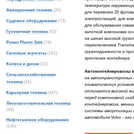
температуре окружающег
Авиационная техника
(20)
для перевозок 20 футов
электростанций, для ко
Судовое оборудование
(73)
для обслуживания скважи
Гусеничная техника
(63)
капотной компоновки ос
на шинах высокой грузо
Power Plants Sale
(79)
переключением Transmat
грузоподъемности и про
Силовые агрегаты
(161)
крепления контейнера.
Колеса и диски
(31)
Автоконтейнеровозы в
Сельскохозяйственная
на автотранспортных к
техника
(41)
климатических условия
отличается высокой жи
Карьерная техника
(447)
перед компоновкой «каб
Лесозаготовительная техника
контейнеровоза, меньш
(99)
системы амортизации к
автомобиля Volvo - его
Нефтегазовое оборудование
(136)