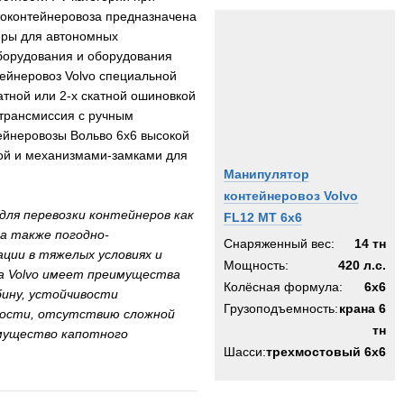
токонтейнеровоза предназначена
еры для автономных
оборудования и оборудования
тейнеровоз Volvo специальной
атной или 2-х скатной ошиновкой
трансмиссия с ручным
ейнеровозы Вольво 6x6 высокой
кой и механизмами-замками для
Манипулятор
контейнеровоз Volvo
для перевозки контейнеров как
FL12 MT 6x6
а также погодно-
Снаряженный вес:
14 тн
ции в тяжелых условиях и
Мощность:
420 л.с.
а Volvo имеет преимущества
Колёсная формула:
6x6
бину, устойчивости
Грузоподъемность:
крана 6
имости, отсутствию сложной
тн
имущество капотного
Шасси:
трехмостовый 6х6