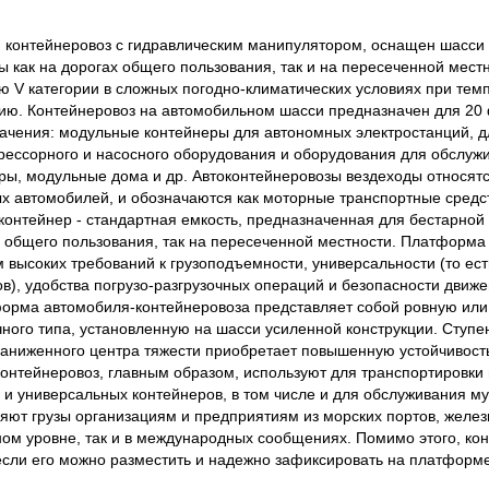
контейнеровоз с гидравлическим манипулятором, оснащен шасси 
 как на дорогах общего пользования, так и на пересеченной местн
 V категории в сложных погодно-климатических условиях при тем
ьсию. Контейнеровоз на автомобильном шасси предназначен для 20
начения: модульные контейнеры для автономных электростанций, 
рессорного и насосного оборудования и оборудования для обслужи
еры, модульные дома и др. Автоконтейнеровозы вездеходы относятс
х автомобилей, и обозначаются как моторные транспортные средс
контейнер - стандартная емкость, предназначенная для бестарной п
общего пользования, так на пересеченной местности. Платформа 
м высоких требований к грузоподъемности, универсальности (то ес
в), удобства погрузо-разгрузочных операций и безопасности движе
орма автомобиля-контейнеровоза представляет собой ровную или
чного типа, установленную на шасси усиленной конструкции. Ступ
 заниженного центра тяжести приобретает повышенную устойчивост
контейнеровоз, главным образом, используют для транспортировки
 и универсальных контейнеров, в том числе и для обслуживания м
яют грузы организациям и предприятиям из морских портов, желе
тном уровне, так и в международных сообщениях. Помимо этого, ко
если его можно разместить и надежно зафиксировать на платформе 