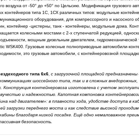
о воздуха от -50° до +50° по Цельсию. Модификация грузового ав
ых контейнеров типа 1С, 1СХ различных типов: модульные контейн
ммуникационного оборудования, для компрессорного и насосного 
н, контейнер -цистерны, танк - контейнеры, модульные дома. Кон
нащается колесными мостами с 2-х ступенчатой редукцией, односк
подъемности, мощным дизельным двигателем, гидромеханической 
ic WSK400. Грузовые колесные полноприводные автомобили-конт
ходимости, это грузовые автомобили, с контейнеровозной площад
ездеходного типа 6х6
,
с загрузочной площадкой предназначены 
оммуникациях шоссейного типа, так и в сложных внедорожных, 
х. Конструкция контейнеровоза изготовлена с учетом эксплуата
вучестью и надежностью. Капотная компоновка контейнеровоз
ина над двигателем»: в плавности хода, удобстве доступа в ка
ей загрузки переднего моста и как следствие высокой проход
абины благодаря низкой посадке. Ещё одно немаловажное пре
 пассивная безопасность.