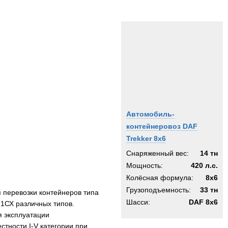
Автомобиль-
контейнеровоз DAF
Trekker 8x6
Снаряженный вес:
14 тн
Мощность:
420 л.с.
Колёсная формула:
8x6
Грузоподъемность:
33 тн
 перевозки контейнеров типа
Шасси:
DAF 8x6
 1СХ различных типов.
я эксплуатации
тности I-V категории при