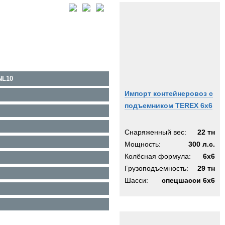
NL10
Импорт контейнеровоз с
подъемником TEREX 6x6
Снаряженный вес:
22 тн
Мощность:
300 л.с.
Колёсная формула:
6x6
Грузоподъемность:
29 тн
Шасси:
спецшасси 6х6