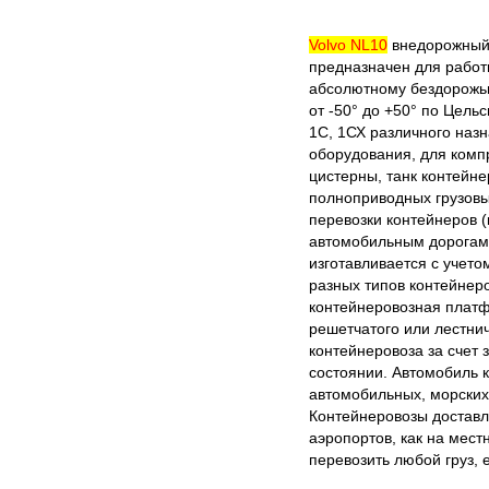
Volvo NL10
внедорожный 
предназначен для работы
абсолютному бездорожью
от -50° до +50° по Цел
1С, 1СХ различного наз
оборудования, для комп
цистерны, танк контейн
полноприводных грузовы
перевозки контейнеров (
автомобильным дорогам 
изготавливается с учето
разных типов контейнеро
контейнеровозная платф
решетчатого или лестни
контейнеровоза за счет
состоянии. Автомобиль 
автомобильных, морских
Контейнеровозы доставл
аэропортов, как на мес
перевозить любой груз, 