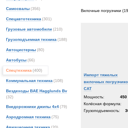
Все
Самосвалы
(356)
CATE
Вилочные погрузчики
(19
Case
Спецавтотехника
(301)
Entwi
Грузовые автомобили
(210)
JCB
Грузоподъемная техника
(188)
Moffe
Stein
Автоцистерны
(80)
Valme
Автобусы
(66)
Volvo
Спецтехника
(400)
Импорт тяжелых
Коммунальная техника
(108)
вилочных погрузчик
CAT
Вездеходы BAE Hagglunds Bv
(32)
Мощность:
450 
Колёсная формула:
Внедорожники джипы 4х4
(79)
Грузоподъемность:
3
Аэродромная техника
(75)
Авиационная техника
(20)