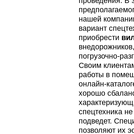
проведения. В 
предполагаемо
нашей компани
вариант спецте
приобрести
ви
внедорожников,
погрузочно-раз
Своим клиентам
работы в помещ
онлайн-катало
хорошо сбала
характеризующи
спецтехника не
подведет. Спец
позволяют их э