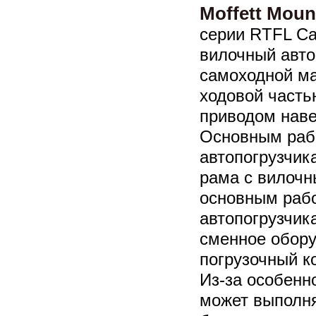
Moffett Moun
серии RTFL Ca
вилочный авто
самоходной ма
ходовой часть
приводом наве
Основным раб
автопогрузчик
рама с вилочн
основным раб
автопогрузчик
сменное обору
погрузочный ко
Из-за особенно
может выполня