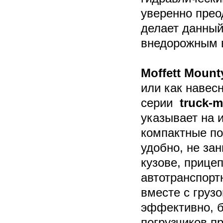
уверенно прео
делает данный
внедорожным 
Moffett Mount
или как навес
серии
truck-m
указывает на и
компактные по
удобно, не за
кузове, прице
автотранспорт
вместе с грузо
эффективно, б
погрузчиков п