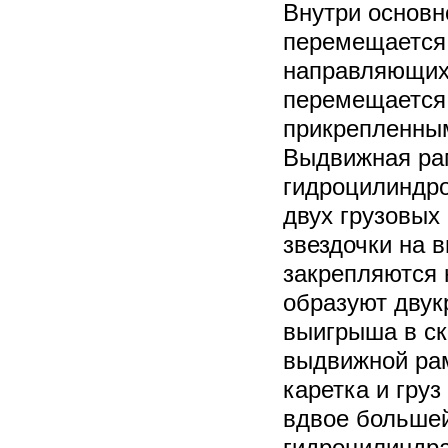
Внутри основн
перемещается
направляющих,
перемещается 
прикрепленным
Выдвижная ра
гидроцилиндро
двух грузовых
звездочки на 
закрепляются 
образуют двук
выигрыша в с
выдвижной ра
каретка и гру
вдвое большей
гидроцилиндра