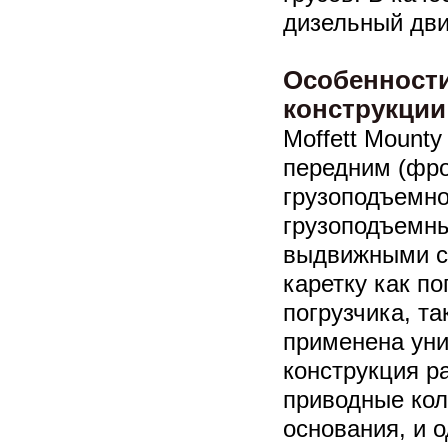
дизельный дви
Особенности
конструкции
Moffett Mounty
передним (фр
грузоподъемно
грузоподъемны
выдвижными с
каретку как п
погрузчика, та
применена уни
конструкция р
приводные кол
основания, и 