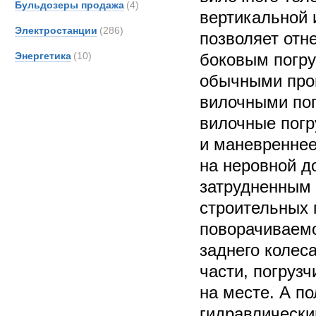
Бульдозеры продажа
(4)
вертикальной 
Электростанции
(286)
позволяет отн
Энергетика
(10)
боковым погру
обычными про
вилочными по
вилочные погру
и маневреннее
на неровной до
затрудненным 
строительных
поворачиваемо
заднего колес
части, погруз
на месте. А по
гидравлически