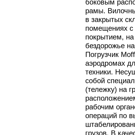
боковым расп
рамы. Вилочны
в закрытых ск
помещениях с
покрытием, на
бездорожье на
Погрузчик Moff
аэродромах дл
техники. Несу
собой специал
(тележку) на 
расположение
рабочим орга
операций по в
штабелировани
грузов. В кач