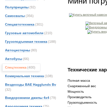
Мини погру
Полуприцепы
(92)
Самосвалы
(356)
Спецавтотехника
(301)
Грузовые автомобили
(210)
Грузоподъемная техника
(188)
Автоцистерны
(80)
Автобусы
(66)
Спецтехника
(400)
Технические хар
Коммунальная техника
(108)
Полная масса
Вездеходы BAE Hagglunds Bv
Снаряженный вес
(32)
Мощность
Производитель
Внедорожники джипы 4х4
(79)
Грузоподъемность
Аэродромная техника
(75)