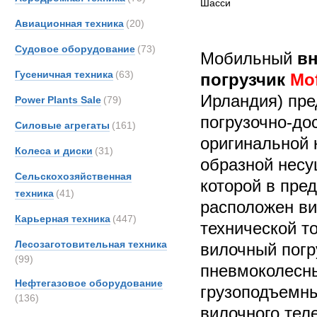
Шасси
Авиационная техника
(20)
Судовое оборудование
(73)
Мобильный
в
Гусеничная техника
(63)
погрузчик
Mof
Ирландия) пре
Power Plants Sale
(79)
погрузочно-до
Силовые агрегаты
(161)
оригинальной 
Колеса и диски
(31)
образной несу
Сельскохозяйственная
которой в пре
техника
(41)
расположен ви
Карьерная техника
(447)
технической т
Лесозаготовительная техника
вилочный погр
(99)
пневмоколесн
Нефтегазовое оборудование
грузоподъемны
(136)
вилочного тел