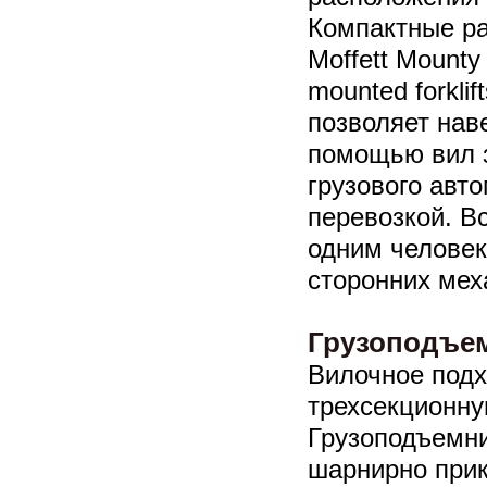
Компактные ра
Moffett Mounty
mounted forkli
позволяет нав
помощью вил з
грузового авт
перевозкой. В
одним человек
сторонних ме
Грузоподъем
Вилочное подх
трехсекционну
Грузоподъемни
шарнирно при