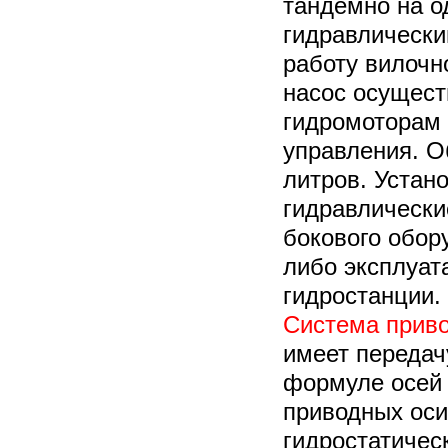
тандемно на о
гидравлически
работу вилочн
насос осущест
гидромоторам 
управления. О
литров. Устан
гидравлическ
бокового обор
либо эксплуат
гидростанции.
Система прив
имеет передач
формуле осей 
приводных ос
гидростатичес