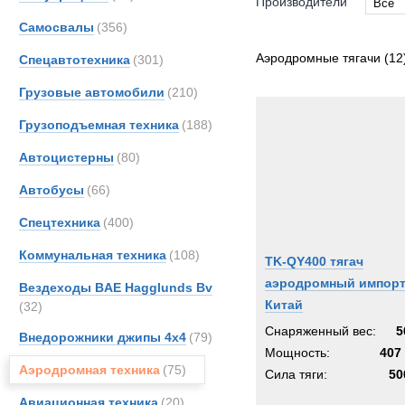
Производители
Все
Самосвалы
(356)
Все
Dougl
Аэродромные тягачи
(12
Спецавтотехника
(301)
FAUN
Грузовые автомобили
(210)
Grove
Грузоподъемная техника
(188)
JCB
Merce
Автоцистерны
(80)
OSH
Автобусы
(66)
Unim
Спецтехника
(400)
Коммунальная техника
(108)
TK-QY400 тягач
аэродромный импор
Вездеходы BAE Hagglunds Bv
Китай
(32)
Снаряженный вес:
5
Внедорожники джипы 4х4
(79)
Мощность:
407 
Аэродромная техника
(75)
Сила тяги:
50
Авиационная техника
(20)