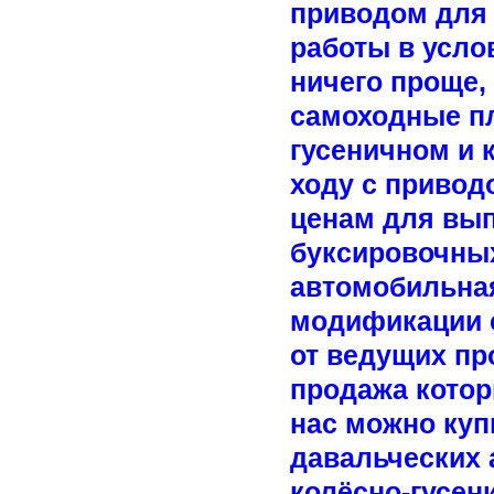
приводом для 
работы в усло
ничего проще,
самоходные пл
гусеничном и
ходу с привод
ценам для вып
буксировочных
автомобильная
модификации 
от ведущих пр
продажа котор
нас можно куп
давальческих 
колёсно-гусен