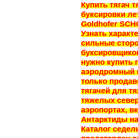
Купить тягач 
буксировки ле
Goldhofer SCH
Узнать характ
сильные стор
буксировщиков
нужно купить
аэродромный п
только продав
тягачей для т
тяжелых север
аэропортах, в
Антарктиды на
Каталог седел