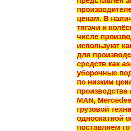
представлен 
производител
ценам. В нали
тягачи и колё
числе произво
используют к
для производс
средств как а
уборочные по
по низким цен
производства 
MAN, Mercedes-
грузовой техн
односкатной о
поставляем г