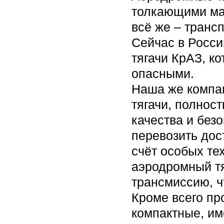
толкающими ма
всё же – транс
Сейчас в Росс
тягачи КрАЗ, к
опасными.
Наша же компа
тягачи, полнос
качества и без
перевозить дос
счёт особых те
аэродромный т
трансмиссию, ч
Кроме всего пр
компактные, им