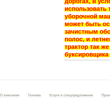
дорогах, в ус
использовать 
уборочной маш
может быть о
зачистным обо
полос, и летн
трактор так ж
буксировщика 
О компании
Техника
Услуги и спецпредложения
Прои