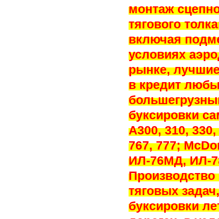
монтаж сцепно
тягового толк
включая подме
условиях аэро
рынке, лучшие
в кредит любы
большегрузны
буксировки са
A300, 310, 330,
767, 777; McDo
ИЛ-76МД, ИЛ-7
Производство 
тяговых задач
буксировки ле