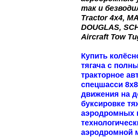
так и безводи
Tractor 4x4, M
DOUGLAS, SCHO
Aircraft Tow T
Купить колёсн
тягача с полн
тракторное ав
спецшасси 8x8
движения на д
буксировке тя
аэродромных п
технологическ
аэродромной 