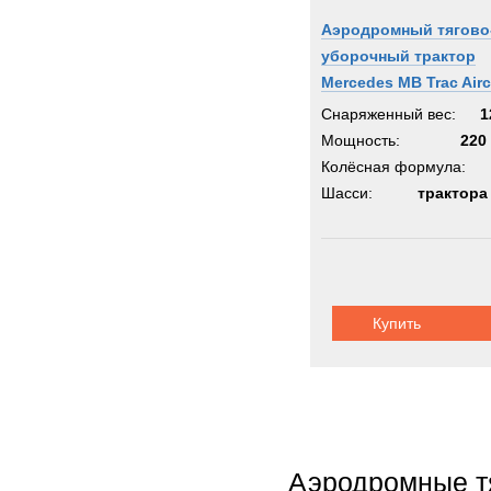
Аэродромный тягово
уборочный трактор
Mercedes MB Trac Airc
Tractor
Снаряженный вес:
1
Мощность:
220 
Колёсная формула:
Шасси:
трактора
Купить
Аэродромные тя