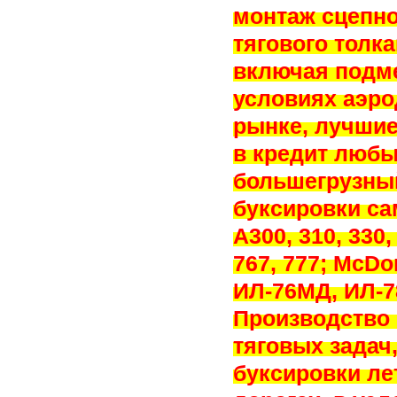
монтаж сцепно
тягового толк
включая подме
условиях аэро
рынке, лучшие
в кредит любы
большегрузны
буксировки са
A300, 310, 330,
767, 777; McDo
ИЛ-76МД, ИЛ-7
Производство 
тяговых задач
буксировки ле