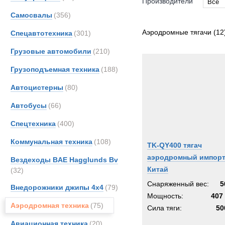
Производители
Все
Самосвалы
(356)
Все
Dougl
Аэродромные тягачи
(12
Спецавтотехника
(301)
FAUN
Грузовые автомобили
(210)
Grove
Грузоподъемная техника
(188)
JCB
Merce
Автоцистерны
(80)
OSH
Автобусы
(66)
Unim
Спецтехника
(400)
Коммунальная техника
(108)
TK-QY400 тягач
аэродромный импор
Вездеходы BAE Hagglunds Bv
Китай
(32)
Снаряженный вес:
5
Внедорожники джипы 4х4
(79)
Мощность:
407 
Аэродромная техника
(75)
Сила тяги:
50
Авиационная техника
(20)