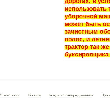
дорогах, в ус
использовать 
уборочной маш
может быть о
зачистным обо
полос, и летн
трактор так ж
буксировщика 
О компании
Техника
Услуги и спецпредложения
Прои