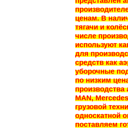
представлен 
производител
ценам. В нали
тягачи и колё
числе произво
используют к
для производс
средств как а
уборочные по
по низким цен
производства 
MAN, Mercedes-
грузовой техн
односкатной о
поставляем г