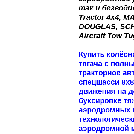
так и безводи
Tractor 4x4, M
DOUGLAS, SCHO
Aircraft Tow T
Купить колёсн
тягача с полн
тракторное ав
спецшасси 8x8
движения на д
буксировке тя
аэродромных п
технологическ
аэродромной 