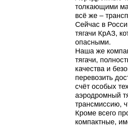
толкающими ма
всё же – транс
Сейчас в Росс
тягачи КрАЗ, к
опасными.
Наша же компа
тягачи, полнос
качества и без
перевозить дос
счёт особых те
аэродромный т
трансмиссию, ч
Кроме всего пр
компактные, им