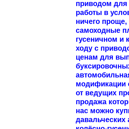
приводом для 
работы в усло
ничего проще,
самоходные пл
гусеничном и
ходу с привод
ценам для вып
буксировочных
автомобильная
модификации 
от ведущих пр
продажа котор
нас можно куп
давальческих 
колёсно-гусен