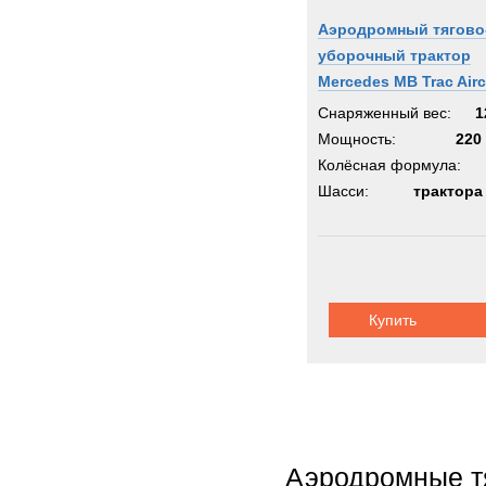
Аэродромный тягово
уборочный трактор
Mercedes MB Trac Airc
Tractor
Снаряженный вес:
1
Мощность:
220 
Колёсная формула:
Шасси:
трактора
Купить
Аэродромные тя