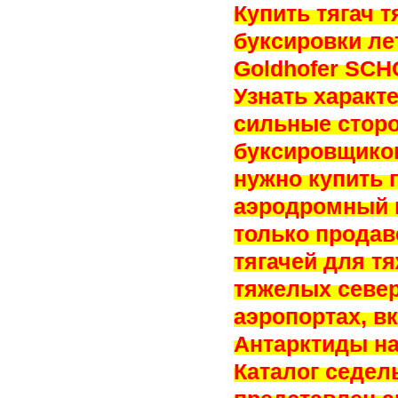
Купить тягач 
буксировки ле
Goldhofer SCH
Узнать характ
сильные стор
буксировщиков
нужно купить
аэродромный п
только продав
тягачей для т
тяжелых север
аэропортах, в
Антарктиды на
Каталог седел