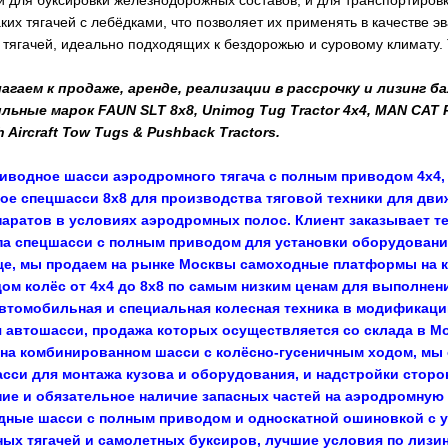
 для буксировки железнодорожных составов, и для транспортировки
их тягачей с лебёдками, что позволяет их применять в качестве э
 тягачей, идеально подходящих к бездорожью и суровому климату. 
агаем к продаже, аренде, реализации в рассрочку и лизинг
льные марок FAUN SLT 8x8, Unimog Tug Tractor 4x4, MAN CAT 
 Aircraft Tow Tugs & Pushback Tractors.
иводное шасси аэродромного тягача с полным приводом 4х4, 
е спецшасси 8x8 для производства тяговой техники для дви
аратов в условиях аэродромных полос. Клиент заказывает те
а спецшасси с полным приводом для установки оборудования
ще, мы продаем на рынке Москвы самоходные платформы на 
ом колёс от 4х4 до 8х8 по самым низким ценам для выполнен
втомобильная и специальная колесная техника в модификаци
 автошасси, продажа которых осуществляется со склада в Мо
на комбинированном шасси с колёсно-гусеничным ходом, мы
сси для монтажа кузова и оборудования, и надстройки сторон
ие и обязательное наличие запасных частей на аэродромную т
дные шасси с полным приводом и односкатной ошиновкой с у
ых тягачей и самолетных буксиров, лучшие условия по лизинг