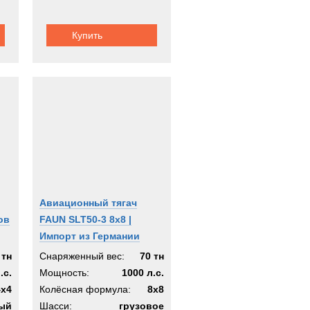
Купить
Авиационный тягач
ов
FAUN SLT50-3 8х8 |
Импорт из Германии
 тн
Снаряженный вес:
70 тн
.с.
Мощность:
1000 л.с.
4x4
Колёсная формула:
8x8
ый
Шасси:
грузовое