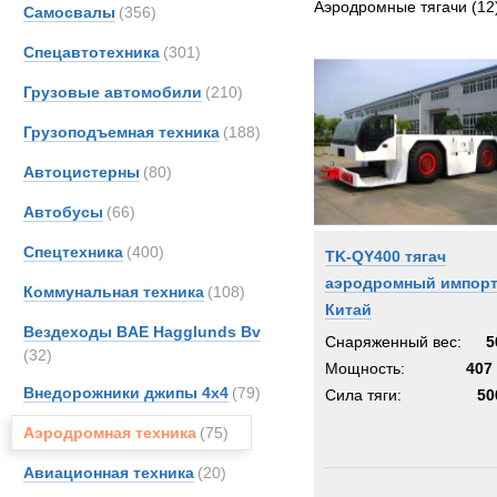
Аэродромные тягачи
(12
Самосвалы
(356)
FAUN
Спецавтотехника
(301)
Grove
JCB
Грузовые автомобили
(210)
Merce
Грузоподъемная техника
(188)
OSH
Автоцистерны
(80)
Unim
Автобусы
(66)
Спецтехника
(400)
TK-QY400 тягач
аэродромный импор
Коммунальная техника
(108)
Китай
Вездеходы BAE Hagglunds Bv
Снаряженный вес:
5
(32)
Мощность:
407 
Внедорожники джипы 4х4
(79)
Сила тяги:
50
Аэродромная техника
(75)
Авиационная техника
(20)