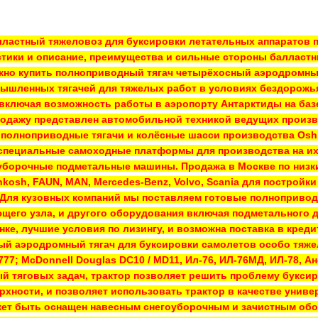
лластный тяжеловоз для буксировки летательных аппаратов п
стики и описание, преимущества и сильные стороны балласт
но купить полноприводный тягач четырёхосный аэродромный 
мышленных тягачей для тяжелых работ в условиях бездорожь
 включая возможность работы в аэропорту Антарктиды на баз
родажу представлен автомобильной техникой ведущих произ
 полноприводные тягачи и колёсные шасси производства Oshk
 специальные самоходные платформы для производства на их
 уборочные подметальные машины. Продажа в Москве по низк
osh, FAUN, MAN, Mercedes-Benz, Volvo, Scania для постройки
Для кузовных компаний мы поставляем готовые полноприводн
ющего узла, и другого оборудования включая подметального 
нке, лучшие условия по лизингу, и возможна поставка в кред
аэродромный тягач для буксировки самолетов особо тяжелого к
 777; McDonnell Douglas DC10 / MD11, Ил-76, ИЛ-76МД, ИЛ-78, 
й тяговых задач, трактор позволяет решить проблему буксир
рхности, и позволяет использовать трактор в качестве униве
т быть оснащен навесным снегоуборочным и зачистным обор