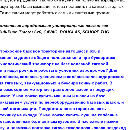
 грузов в рудниках, так что они нужны не только на аэродромах.
вакуаторов. Наша компания готова поставить на самых выгодных
Такие тягачи могут работать с самыми тяжёлыми грузами.
 балластные аэродромные универсальные тягачи как
Pull-Push Tractor 6x6, CAVAG, DOUGLAS, SCHOPF TUG
трехосное базовое тракторное автошасси 6х6 и
жения на дороге общего пользования и при буксировке
хнологический транспорт на базе колёсной тяговой
 и надстроек для работы в условиях аэродромов? Для
колёсном, колесно-гусеничном и колёсно-железнодорожном
ия тяговых, эвакуационных и буксировочных работ. В
и самоходное моторное тракторное шасси от ведущих
скве. У нас можно купить машины и шасси на базе
 оказываем услуги по переоборудованию базовых шасси, и
ней организации. Предоставляется гарантия, есть
ехнику на складе. У нас можно купить лучшие колёсные
становленным балластным кузовом. В нас самые низкие
у, и возможна поставка тягача тяжеловоза класса вездеход