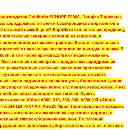
роизводства Goldhofer SCHOPF F396C, Douglas Tugmaster,
ных аэродромных тягачей и буксировщиков вертолетов и
по самой низкой цене? ЕвроНато это не только продавец,
я для тяжелых северных условий аэродромов, в
е полноприводных шасси трактора. Каталог седельных и
водителей от самых лучших заводов по выгодным ценам. В
osh, в том числе производства от нашей компании,
 базе готовых транспортных средств как аэродромные
им ценам базовых колёсных шасси для производства
 грузовой техники и тяжелых балластных тягачей с
ые шасси под монтаж сцепного узла, балластного кузова,
для уборки посадочных полос в условиях аэродромов. У нас
ит любых новых аэродромных тягачей. Купить
ласса: Airbus A300, 310, 330, 340, A380 (-XL) Airbus
Ан-70, АН-124 РУСЛАН, Ан-225 Мрия. Производство и продажа
овки летательных аппаратов на грунтовых дорогах, в
рсальной тягово-уборочной машины. Т.е. тяговый
удованием, для зимней уборки взлетных полос, и летнего