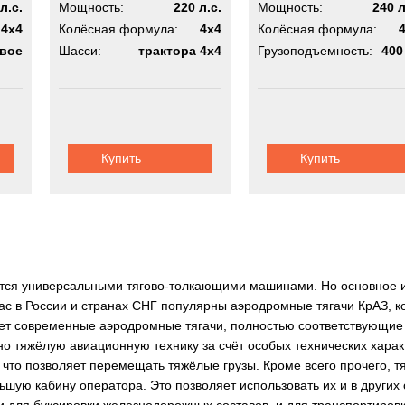
л.с.
Мощность:
220 л.с.
Мощность:
240 л
4x4
Колёсная формула:
4x4
Колёсная формула:
овое
Шасси:
трактора 4х4
Грузоподъемность:
400
Купить
Купить
тся универсальными тягово-толкающими машинами. Но основное их
ас в России и странах СНГ популярны аэродромные тягачи КрАЗ, к
т современные аэродромные тягачи, полностью соответствующие 
но тяжёлую авиационную технику за счёт особых технических хар
что позволяет перемещать тяжёлые грузы. Кроме всего прочего, 
ьшую кабину оператора. Это позволяет использовать их и в други