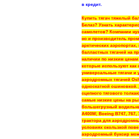
в кредит.
Купить тягач тяжелый ба
Белаз? Узнать характери
самолетов? Компании нуж
но и производитель про
арктических аэропортах,
балластных тягачей на п
наличии по низким ценам
которые используют как
универсальные тягачи и
аэродромных тягачей Oshk
односкатной ошиновкой. 
сцепного тягового толка
самые низкие цены на ры
большегрузный водильный 
A400M; Boeing B747, 767,
трактора для аэродромны
условиях скользкой пове
аэродромный буксир може