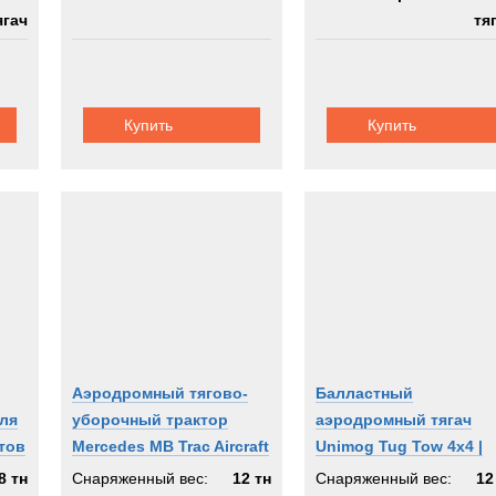
ягач
тя
Купить
Купить
Аэродромный тягово-
Балластный
ля
уборочный трактор
аэродромный тягач
тов
Mercedes MB Trac Aircraft
Unimog Tug Tow 4x4 |
Tractor
Импорт из Германии
8 тн
Снаряженный вес:
12 тн
Снаряженный вес:
12