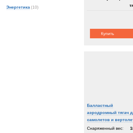
т
Энергетика
(10)
Купить
Балластный
аэродромный тягач д
самолетов и вертоле
Mercedes-Benz 4x4 |
Снаряженный вес:
1