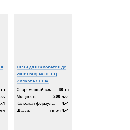
ля
Тягач для самолетов до
200т Douglas DC10 |
Импорт из США
 тн
Снаряженный вес:
30 тн
.с.
Мощность:
200 л.с.
4x4
Колёсная формула:
4x4
си
Шасси:
тягач 4х4