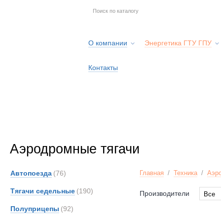
О компании
Энергетика ГТУ ГПУ
Контакты
Аэродромные тягачи
Автопоезда
(76)
Главная
/
Техника
/
Аэро
Тягачи седельные
(190)
Производители
Все
Все
Полуприцепы
(92)
Dougl