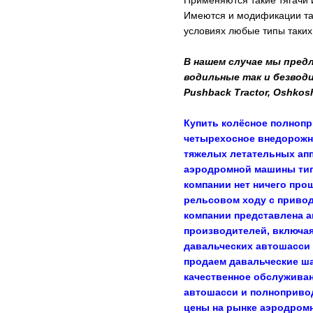
Применяются такие тягачи и
Имеются и модификации так
условиях любые типы таких
В нашем случае мы предл
водильные так и безводи
Pushback Tractor, Oshkosh
Купить колёсное полнопр
четырехосное внедорожно
тяжелых летательных апп
аэродромной машины тип
компании нет ничего про
рельсовом ходу с привод
компании представлена а
производителей, включая
давальческих автошасси 
продаем давальческие ша
качественное обслуживан
автошасси и полноприво
цены на рынке аэродромн