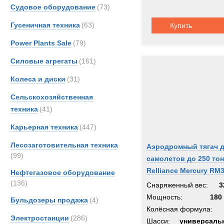
Судовое оборудование
(73)
Гусеничная техника
(63)
Купить
Power Plants Sale
(79)
Силовые агрегаты
(161)
Колеса и диски
(31)
Сельскохозяйственная
техника
(41)
Карьерная техника
(447)
Лесозаготовительная техника
Аэродромный тягач 
(99)
самолетов до 250 то
Relliance Mercury RM3
Нефтегазовое оборудование
Импорт из
(136)
Снаряженный вес:
3
Великобритании
Мощность:
180 
Бульдозеры продажа
(4)
Колёсная формула:
Электростанции
(286)
Шасси:
универсаль