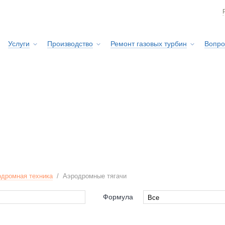
Услуги
Производство
Ремонт газовых турбин
Вопро
Сервисная служба
дромная техника
/
Аэродромные тягачи
Формула
Все
Все
as
4x4