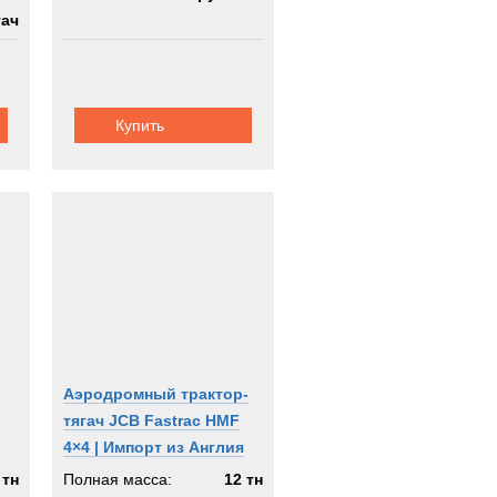
гач
Купить
Аэродромный трактор-
тягач JCB Fastrac HMF
4×4 | Импорт из Англия
 тн
Полная масса:
12 тн