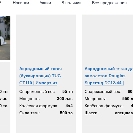
)
Новинки
Акции
В наличии
Все предложения
4x2
8x8
des-Benz
KOSH
og
Аэродромный тягач
Аэродромный тягач д
т
(буксировщик) TUG
самолетов Douglas
GT110 | Импорт из
Supertug DC12-44 |
Европы
Импорт из Германии
0 тн
Снаряженный вес:
55 тн
Снаряженный вес:
60
л.с.
Мощность:
300 л.с.
Мощность:
550 л
0 тс
Колёсная формула:
4x4
Колёсная формула:
Сила тяги:
500 тс
Шасси:
спецшас