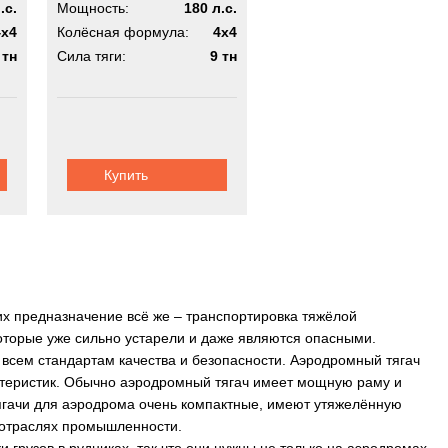
.с.
Мощность:
180 л.с.
4x4
Колёсная формула:
4x4
 тн
Сила тяги:
9 тн
Купить
 предназначение всё же – транспортировка тяжёлой
оторые уже сильно устарели и даже являются опасными.
всем стандартам качества и безопасности. Аэродромный тягач
актеристик. Обычно аэродромный тягач имеет мощную раму и
тягачи для аэродрома очень компактные, имеют утяжелённую
х отраслях промышленности.