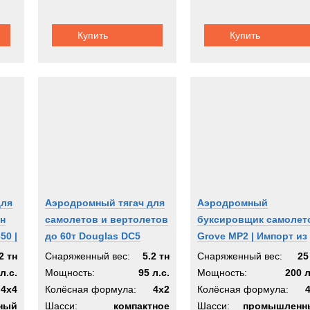
Купить
Купить
для
Аэродромный тягач для
Аэродромный
нн
самолетов и вертолетов
буксировщик самолет
50 |
до 60т Douglas DC5
Grove MP2 | Импорт из
Taskmaster
Германии
2 тн
Снаряженный вес:
5.2 тн
Снаряженный вес:
25
л.с.
Мощность:
95 л.с.
Мощность:
200 л
4x4
Колёсная формула:
4х2
Колёсная формула:
ный
Шасси:
компактное
Шасси:
промышленн