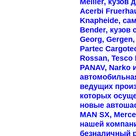
Meiller, кузов
Acerbi Fruerhau
Knapheide, сам
Bender, кузов 
Georg, Gergen, 
Partec Cargotec
Rossan, Tesco H
PANAV, Narko 
автомобильная
ведущих произ
которых осуще
новые автошасс
MAN SX, Merced
нашей компани
безналичный р