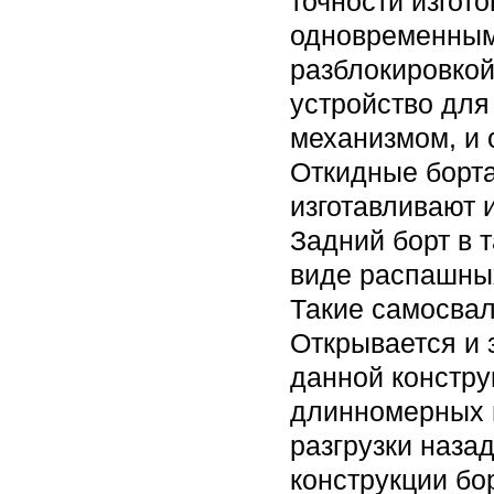
точности изгот
одновременным
разблокировкой
устройство для
механизмом, и 
Откидные борта
изготавливают 
Задний борт в 
виде распашных
Такие самосвал
Открывается и 
данной констру
длинномерных г
разгрузки наза
конструкции бо