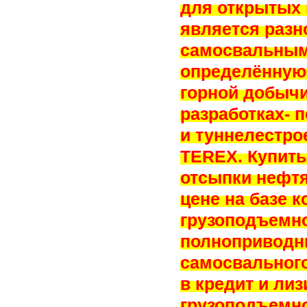
для открытых
является разн
самосвальным
определённую 
горной добычи
разработках- 
и туннелестрое
TEREX. Купит
отсыпки нефтя
цене на базе 
грузоподъемно
полноприводны
самосвального
в кредит и ли
грузоподъемно