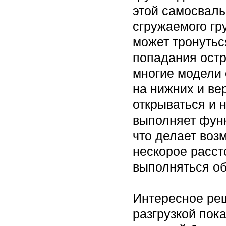
этой самосваль
сгружаемого гру
может тронутьс
попадания ост
многие модели
на нижних и ве
открываться и н
выполняет фун
что делает воз
нескорое расст
выполняться об
Интересное реш
разгрузкой пок