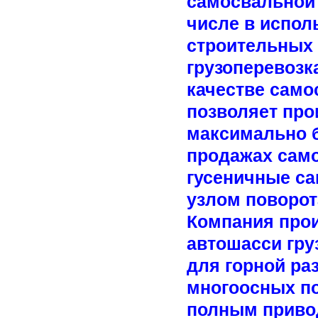
самосвальной 
числе в испо
строительных 
грузоперевозка
качестве само
позволяет про
максимально б
продажах само
гусеничные са
узлом поворот
Компания прои
автошасси гр
для горной ра
многоосных п
полным приво