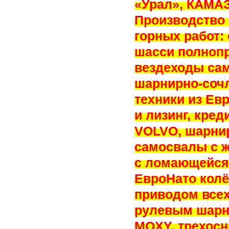
«Урал», КАМАЗ
Производство 
горных работ:
шасси полнопр
вездеходы са
шарнирно-соч
техники из Ев
и лизинг, кред
VOLVO, шарни
самосвалы с 
с ломающейся
ЕвроНато кол
приводом всех
рулевым шарн
MOXY, трехос