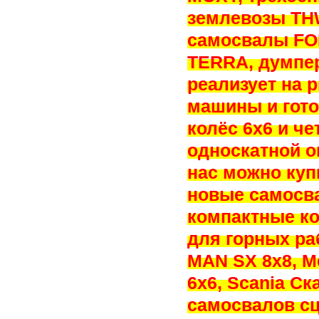
землевозы TH
самосвалы FO
TERRA, думпе
реализует на
машины и гот
колёс 6х6 и ч
односкатной о
нас можно купи
новые самосв
компактные к
для горных ра
MAN SX 8x8, Me
6x6, Scania Ск
самосвалов сц