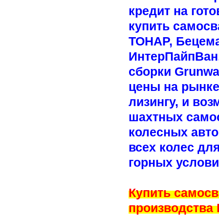
кредит на гот
купить самосв
ТОНАР, Бецема
ИнтерПайпВан,
сборки Grunwal
цены на рынке
лизингу, и воз
шахтных самос
колесных авт
всех колес дл
горных услови
Купить самосв
производства 