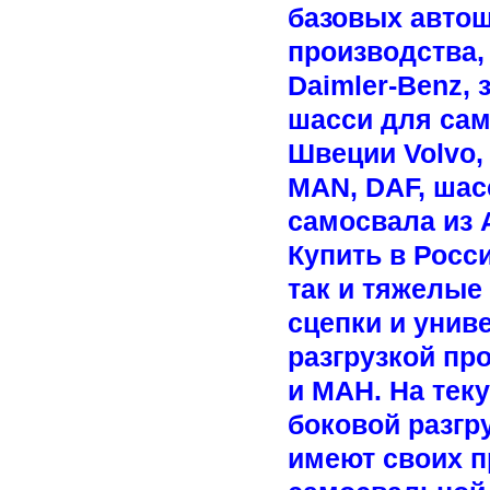
базовых автош
производства,
Daimler-Benz,
шасси для сам
Швеции Volvo,
MAN, DAF, шасс
самосвала из А
Купить в Росс
так и тяжелы
сцепки и унив
разгрузкой пр
и МАН. На тек
боковой разгру
имеют своих п