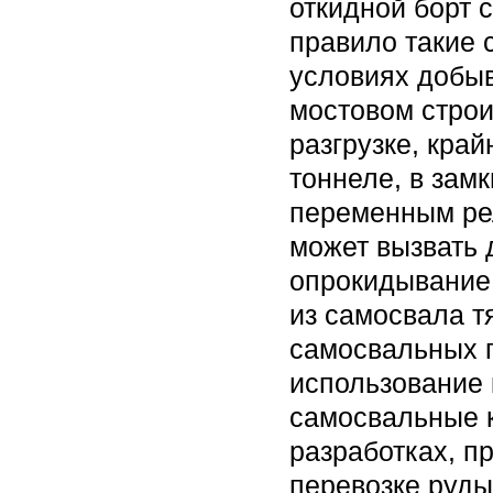
откидной борт 
правило такие 
условиях добы
мостовом строи
разгрузке, край
тоннеле, в зам
переменным рел
может вызвать
опрокидывание.
из самосвала тя
самосвальных 
использование 
самосвальные 
разработках, п
перевозке руды