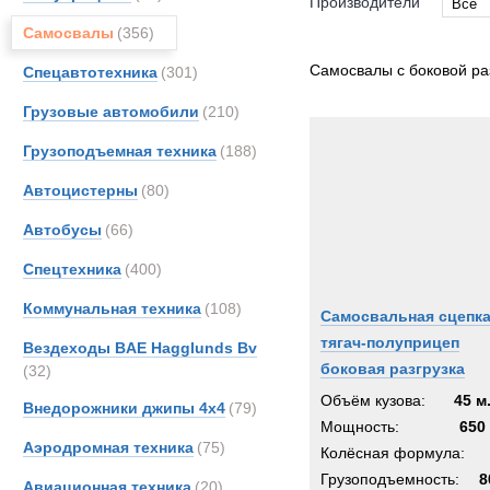
Производители
Все
Самосвалы
(356)
Все
FAUN
Самосвалы с боковой ра
Спецавтотехника
(301)
Iveco
Грузовые автомобили
(210)
KH-Ki
Грузоподъемная техника
(188)
MAN
Merce
Автоцистерны
(80)
OSH
Автобусы
(66)
Unim
Спецтехника
(400)
Volvo
Коммунальная техника
(108)
Самосвальная сцепк
тягач-полуприцеп
Вездеходы BAE Hagglunds Bv
боковая разгрузка
(32)
Объём кузова:
45 м
Внедорожники джипы 4х4
(79)
Мощность:
650 
Аэродромная техника
(75)
Колёсная формула:
Грузоподъемность:
8
Авиационная техника
(20)