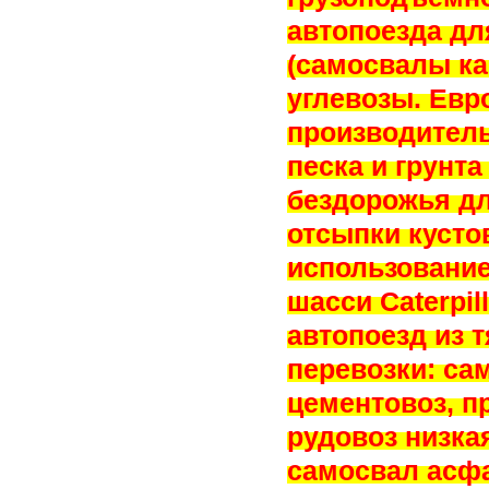
автопоезда дл
(самосвалы ка
углевозы. Евро
производител
песка и грунт
бездорожья д
отсыпки кусто
использовани
шасси Caterpil
автопоезд из 
перевозки: са
цементовоз, п
рудовоз низкая
самосвал асфа