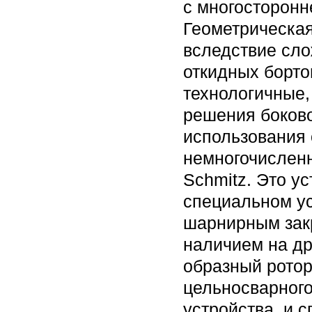
с многосторонн
Геометрическая
вследствие сло
откидных борто
технологичные,
решения боково
использования 
немногочислен
Schmitz. Это у
специальном ус
шарнирным закр
наличием на др
образный ротор
цельносварного
устройства, и 