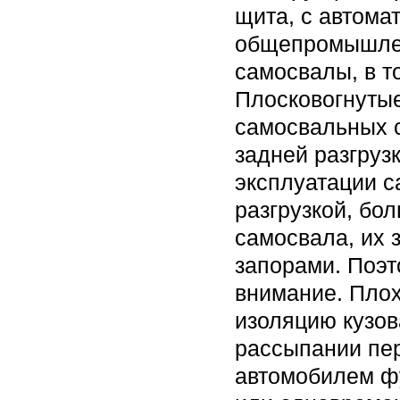
щита, с автома
общепромышлен
самосвалы, в т
Плосковогнутые
самосвальных с
задней разгруз
эксплуатации с
разгрузкой, бо
самосвала, их 
запорами. Поэт
внимание. Плох
изоляцию кузов
рассыпании пер
автомобилем фу