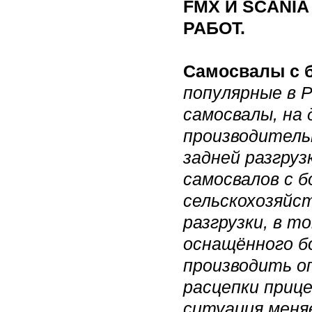
FMX И SCANI
РАБОТ.
Самосвалы с б
популярные в 
самосвалы, на 
производитель
задней разгру
самосвалов с б
сельскохозяйс
разгрузки, в т
оснащённого бо
производить о
расцепки приц
ситуация меня