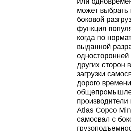
или одновремен
может выбрать 
боковой разгруз
функция попул
когда по норма
выданной разра
односторонней 
других сторон 
загрузки самос
дорого времени
общепромышлен
производители 
Atlas Copco Mi
самосвал с бок
грузоподъемнос