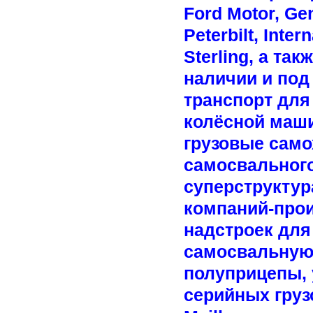
Ford Motor, Gen
Peterbilt, Inter
Sterling, а та
наличии и под
транспорт для
колёсной маш
грузовые само
самосвального
суперструктур
компаний-про
надстроек для
самосвальную
полуприцепы, 
серийных грузо