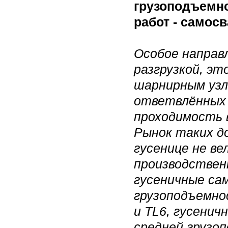
грузоподъемно
работ - самос
Особое направл
разгрузкой, эт
шарнирным узл
ответвлённых 
проходимость в
Рынок таких д
гусенице не ве
производствен
гусеничные са
грузоподъемно
и TL6, гусенич
средней грузоп